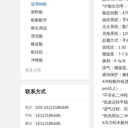
玻璃钢艇
*大输出功率：4.
塑料船
额定转数：475
操控系统：手
船艇配件
点火系统：数
救生用品
充电系统：12V
漂流艇
起翘方式：手
橡皮艇
齿轮比：1.92
船挂机
螺旋桨：7-7.
冲锋艇
换档：F-N-R
排气：螺旋桨
更多分类
驱动保护：橡
4冲程船外机
pm以上）。
联系方式
*不存在二冲
*低速运转平
020-15112186448
电话：
*进气过程、
15112186448
手机：
*热负荷比二
6马力铃木船外
15112186448
微信：