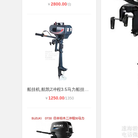
2800.00
￥
/台
船挂机,航凯2冲程3.5马力船挂机,橡皮
1250.00
￥
/1350