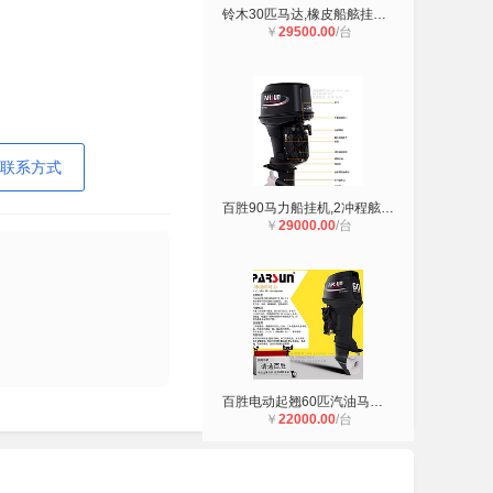
铃木30匹马达,橡皮船舷挂机零配件,4
￥
29500.00
/台
联系方式
百胜90马力船挂机,2冲程舷外机,百胜
￥
29000.00
/台
百胜电动起翘60匹汽油马达,2冲大匹船
￥
22000.00
/台