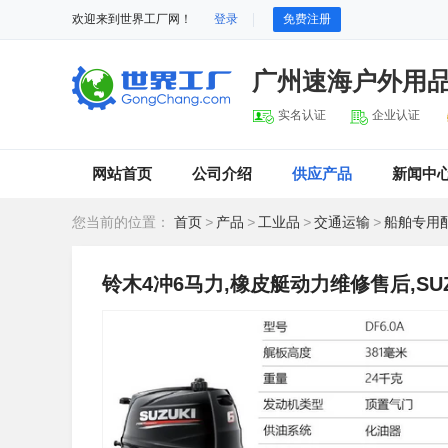
欢迎来到世界工厂网！
登录
免费注册
广州速海户外用
实名认证
企业认证
网站首页
公司介绍
供应产品
新闻中
您当前的位置：
首页
>
产品
>
工业品
>
交通运输
>
船舶专用
铃木4冲6马力,橡皮艇动力维修售后,SU