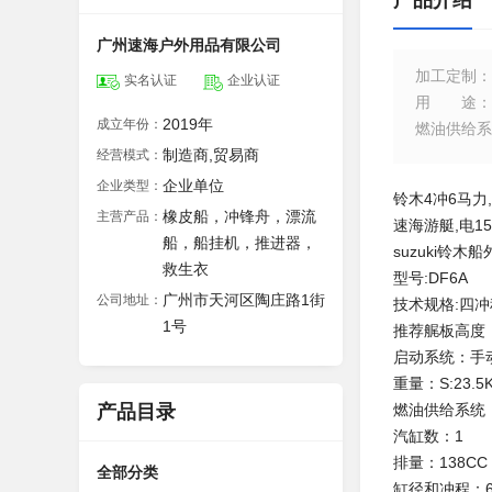
产品介绍
广州速海户外用品有限公司
加工定制
：
实名认证
企业认证
用途
：
2019年
成立年份：
燃油供给系
制造商,贸易商
经营模式：
企业单位
企业类型：
铃木4冲6马力
橡皮船，冲锋舟，漂流
主营产品：
速海游艇,电15
船，船挂机，推进器，
suzuki铃
救生衣
型号:DF6A
广州市天河区陶庄路1街
公司地址：
技术规格:四
1号
推荐艉板高度：
启动系统：手
重量：S:23.5K
产品目录
燃油供给系统
汽缸数：1
排量：138CC
全部分类
缸径和冲程：60