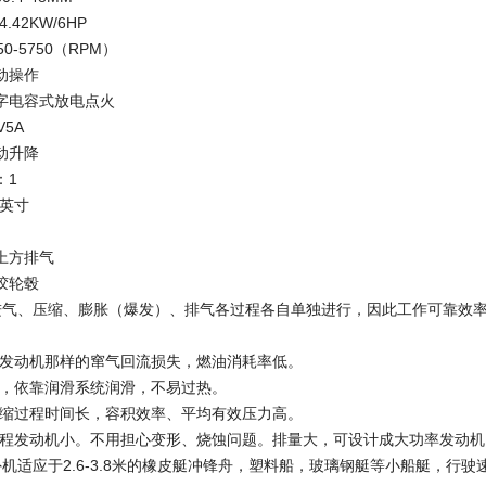
42KW/6HP
0-5750（RPM）
动操作
字电容式放电点火
5A
动升降
：1
5英寸
上方排气
胶轮毂
进气、压缩、膨胀（爆发）、排气各过程各自单独进行，因此工作可靠效率高
程发动机那样的窜气回流损失，燃油消耗率低。
稳，依靠润滑系统润滑，不易过热。
压缩过程时间长，容积效率、平均有效压力高。
冲程发动机小。不用担心变形、烧蚀问题。排量大，可设计成大功率发动机
机适应于2.6-3.8米的橡皮艇冲锋舟，塑料船，玻璃钢艇等小船艇，行驶速度