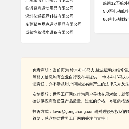
广州速海户外用品有限公司
航凯12匹船外
临沂轻舟运动用品有限公司
5.0匹电动舷
深圳亿通视界科技有限公司
86磅电动螺旋
东莞鲨鱼尼克运动用品有限公司
成都惊鲵潜水设备有限公司
免责声明：当前页为 铃木4冲6马力,橡皮艇动力维修售后
等相关信息均有企业自行发布与提供， 铃木4冲6马力
证责任，亦不涉及用户间因交易而产生的法律关系及
友情提醒：世界工厂网仅作为用户寻找交易对象，就
确认供应商资质及产品质量。过低的价格、夸张的描
投诉方式：fawu@gongchang.com是处理
答复，感谢您对世界工厂网的关注与支持！