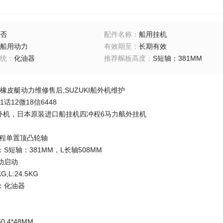
否
配件名称
：
船用挂机
船用动力
有效期至
：
长期有效
统
：
化油器
推荐艉板高度
：
S短轴：381MM
,橡皮艇动力维修售后,SUZUKI船外机维护
1话12微18信6448
木船外机，日本原装进口船挂机四冲程6马力舷外挂机
冲程单置顶凸轮轴
S短轴：381MM，L长轴508MM
动启动
G,L:24.5KG
：化油器
.4*48MM