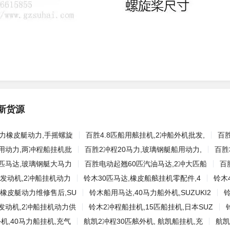
新货源
人力橡皮艇动力,手摇螺旋
百胜4.8匹船用舷挂机,2冲船外机批发,
百
用动力,两冲程船挂机批
百胜2冲程20马力,玻璃钢艇船用动力,
百胜
匹马达,玻璃钢艇大马力
百胜电动起翘60匹汽油马达,2冲大匹船
百
用发动机,2冲船挂机动力
铃木30匹马达,橡皮船舷挂机零配件,4
铃木
,橡皮艇动力维修售后,SU
铃木船用马达,40马力船外机,SUZUKI2
铃
发动机,2冲船挂机动力供
铃木2冲程船挂机,15匹船挂机,日本SUZ
机,40马力船挂机,充气
航凯2冲程30匹舷外机, 航凯船挂机,充
航凯