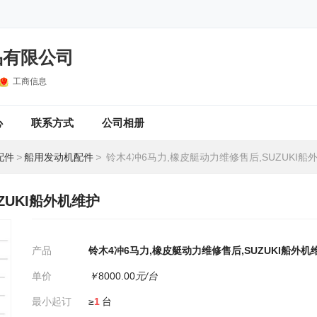
品有限公司
工商信息
心
联系方式
公司相册
配件
>
船用发动机配件
>
铃木4冲6马力,橡皮艇动力维修售后,SUZUKI船
ZUKI船外机维护
产品
铃木4冲6马力,橡皮艇动力维修售后,SUZUKI船外机
单价
￥
8000.00
元/台
最小起订
≥
1
台