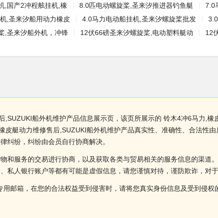
机,国产2冲程舷挂机,橡
8.0匹电动螺旋桨,圣来汐推进器钓鱼艇
7.
挂机,圣来汐船用动力橡皮
4.0马力电动船挂机,圣来汐螺旋桨批发
3
桨,圣来汐船外机，冲锋
12伏66磅圣来汐螺旋桨,电动塑料艇动
12
,SUZUKI船外机维护产品信息展示页，该页所展示的 铃木4冲6马力,橡
,橡皮艇动力维修售后,SUZUKI船外机维护产品真实性、准确性、合法
法律纠纷，纠纷由会员自行协商解决。
货物和服务的交易进行协商，以及获取各类与贸易相关的服务信息的渠道
述、私人银行账户等都有可能是虚假信息，请您谨慎对待，谨防欺诈，对
侵权投诉的专用邮箱，在您的合法权益受到侵害时，请将您真实身份信息及受到