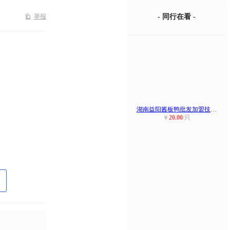
举报
- 同行在看 -
湖南益阳酱板鸭批发加盟技术培训湘春
￥
20.00
/只