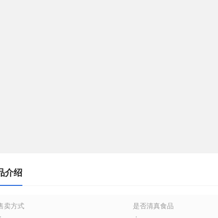
品介绍
售卖方式
是否清真食品
：
：