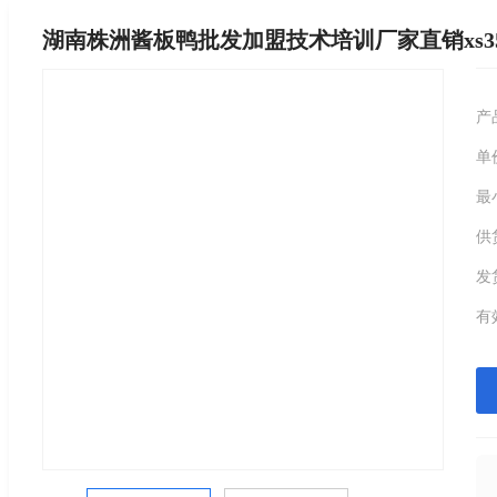
湖南株洲酱板鸭批发加盟技术培训厂家直销xs3
产
单
最
供
发
有