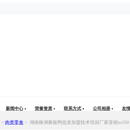
新闻中心
荣誉资质
联系方式
公司相册
友
>
肉类零食
>
湖南株洲酱板鸭批发加盟技术培训厂家直销xs350