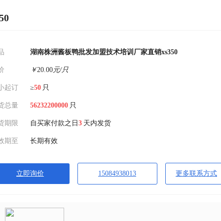
50
品
湖南株洲酱板鸭批发加盟技术培训厂家直销xs350
价
￥
20.00
元/只
小起订
≥
50
只
货总量
56232200000
只
货期限
自买家付款之日
3
天内发货
效期至
长期有效
立即询价
15084938013
更多联系方式