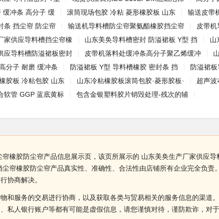
 缓冲条 高分子 缓
滚筒现场包胶 冷粘 菱形橡胶板 山东
输送皮带
条 挡尘帘 防尘帘
输送机导料槽防尘帘聚氨酯橡胶挡尘帘
皮带机
厂家供应导料槽挡尘帘橡
山东美奂导料槽密封 防溢裙板 Y型 挡
山
供应导料槽防溢裙板密封
皮带机落料处缓冲条高分子聚乙烯缓冲
高分子 耐磨 缓冲条
防溢裙板 Y型 导料槽橡胶 密封条 挡
防溢裙板
橡胶板 冷粘包胶 山东
山东冷粘橡胶板滚筒包胶·菱形胶板·
超声波
软管 GGP 蓝底黄标
包含金银塑料胶片销毁处理-残次的辅
尘帘橡胶防尘帘产品信息展示页，该页所展示的 山东美奂生产厂家供应
挡尘帘橡胶防尘帘产品真实性、准确性、合法性由店铺所有企业完全负责
自行协商解决。
货物和服务的交易进行协商，以及获取各类与贸易相关的服务信息的渠道
述、私人银行账户等都有可能是虚假信息，请您谨慎对待，谨防欺诈，对