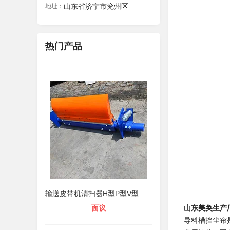
山东省济宁市兖州区
地址：
热门产品
输送皮带机清扫器H型P型V型聚氨酯刮
面议
山东美奂生产
导料槽挡尘帘