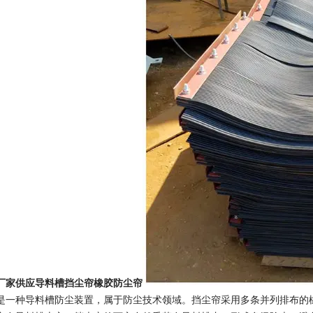
厂家供应导料槽挡尘帘橡胶防尘帘
是一种导料槽防尘装置，属于防尘技术领域。挡尘帘采用多条并列排布的