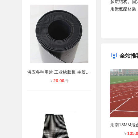
多层结构。固
用聚氨酯材质
全站推
供应各种用途 工业橡胶板 生胶板 衬
26.00
￥
/件
135.
￥