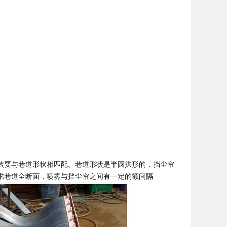
装要与巷道形状相匹配。巷道形状是半圆拱形的，挡尘帘
求巷道全断面，喷雾与挡尘帘之间有一定的额间隔