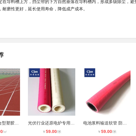
定在导料槽上方，挡尘帘的下方自然垂落在导料槽内，形成多级除尘，避
，耐磨性更好，延长使用寿命，降低成产成本。
荐
湖南13MM混合型塑胶跑道材料厂家哪家
光伏行业还原电炉专用软管 绝缘软管J
电池浆料输送软管 防静电EPDM橡胶软
00
59.00
59.00
/㎡
￥
/米
￥
/米