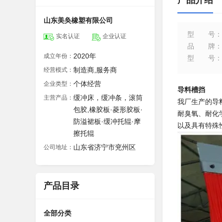
产品介绍
山东美奂橡塑有限公司
型号
：
实名认证
企业认证
品牌
：
2020年
成立年份：
型号
：
制造商,服务商
经营模式：
个体经营
企业类型：
导料槽挡
缓冲床，缓冲条，滚筒
主营产品：
我厂生产的导
包胶,橡胶板·菱形胶板·
耐臭氧、耐化
防溢裙板·缓冲托辊·摩
以及具有特殊
擦托辊
山东省济宁市兖州区
公司地址：
产品目录
全部分类