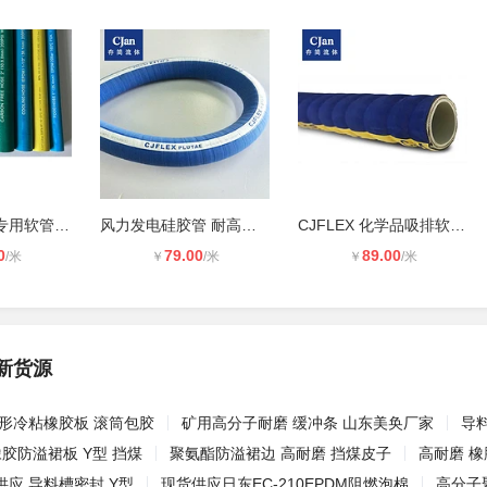
中频感应电炉专用软管 高绝缘软管 JY
风力发电硅胶管 耐高温硅胶软管PLUTA
CJFLEX 化学品吸排软管 UHMW
0
79.00
89.00
/米
￥
/米
￥
/米
新货源
菱形冷粘橡胶板 滚筒包胶
矿用高分子耐磨 缓冲条 山东美奂厂家
导
橡胶防溢裙板 Y型 挡煤
聚氨酯防溢裙边 高耐磨 挡煤皮子
高耐磨 橡
应 导料槽密封 Y型
现货供应日东EC-210EPDM阻燃泡棉
高分子