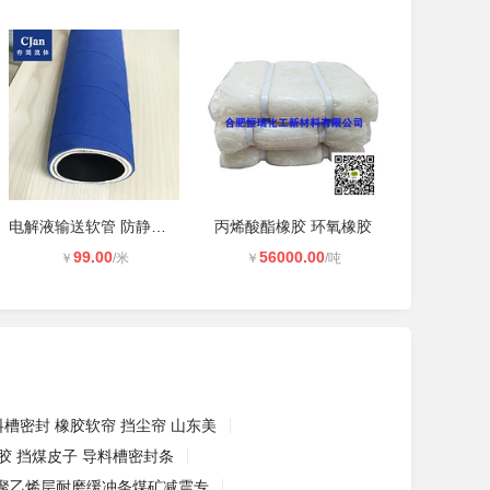
电解液输送软管 防静电化学品吸排软
丙烯酸酯橡胶 环氧橡胶
99.00
56000.00
￥
/米
￥
/吨
料槽密封 橡胶软帘 挡尘帘 山东美
胶 挡煤皮子 导料槽密封条
聚乙烯层耐磨缓冲条煤矿减震专