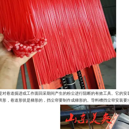
是对巷道掘进或工作面回采期间产生的粉尘进行阻断的有效工具。它的安
拱形，巷道形状是梯形的，挡尘帘要制作成梯形的。导料槽挡尘帘安装要