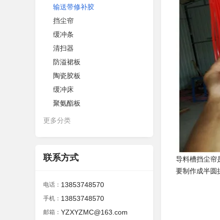
输送带修补胶
挡尘帘
缓冲条
清扫器
防溢裙板
陶瓷胶板
缓冲床
聚氨酯板
更多分类
联系方式
导料槽挡尘帘
要制作成半圆
13853748570
电话：
13853748570
手机：
YZXYZMC@163.com
邮箱：