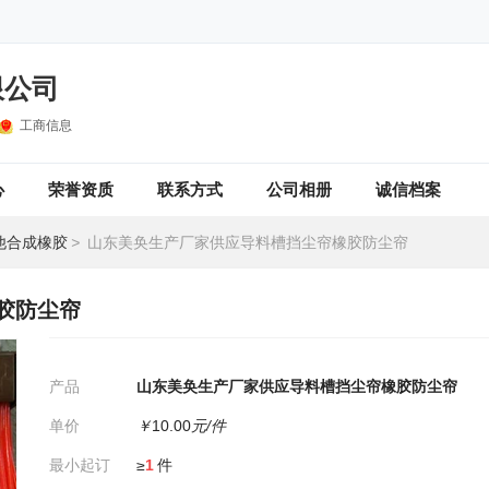
限公司
工商信息
心
荣誉资质
联系方式
公司相册
诚信档案
他合成橡胶
>
山东美奂生产厂家供应导料槽挡尘帘橡胶防尘帘
胶防尘帘
产品
山东美奂生产厂家供应导料槽挡尘帘橡胶防尘帘
单价
￥
10.00
元/件
最小起订
≥
1
件