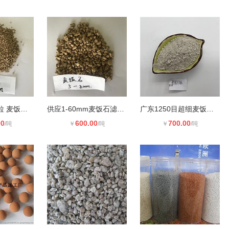
麦饭石滤料颗粒 麦饭石球
供应1-60mm麦饭石滤料 麦饭石粉 麦饭
广东1250目超细麦饭石粉燕国矿物粉量
00
600.00
700.00
/吨
￥
/吨
￥
/吨