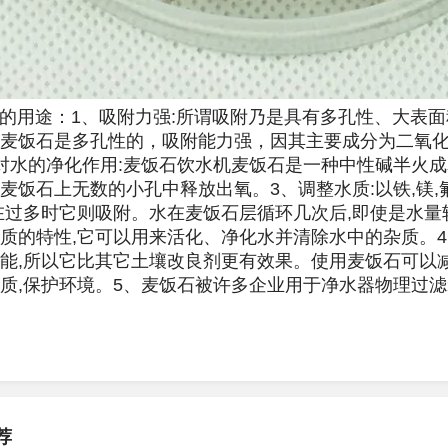
用途：1、吸附力强:所谓吸附乃是具有多孔性、大表面
麦饭石是多孔性的，吸附能力强，因其主要成分为二氧
对水的净化作用:麦饭石饮水机麦饭石是一种中性碱半火
麦饭石上无数的小孔中释放出氧。3、调整水质:以铁,镁,
在过多时它则吸附。水在麦饭石层循环几次后,即使是水量
质的特性,它可以用来活化、净化水并清除水中的杂质。4
能,所以它比其它土壤改良剂更有效果。使用麦饭石可以
质,保护环境。5、麦饭石被许多企业用于净水器物理过
荐