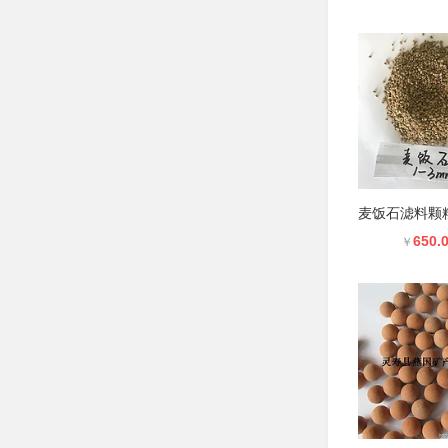
650.
￥