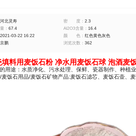
河北灵寿
密度
：
2.3
量
：
67.4
Al2O3含量
：
16.4
2021-03-22 16:22
颜色
：
红色黄色灰色
京鹏
浏览次数
：
362
瓷填料用麦饭石粉 净水用麦饭石球 泡酒麦
用途：水质净化、污水处理、保鲜、瓷器制作、种植业
/麦饭石用品/麦饭石矿物产品:麦饭石滤芯、麦饭石壶、