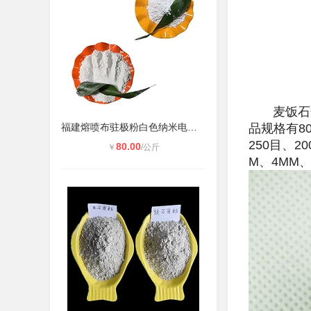
麦饭石规格：
福建熔喷布驻极粉白色纳米电气石粉
品规格有80
250目、
80.00
￥
/公斤
M、4MM、