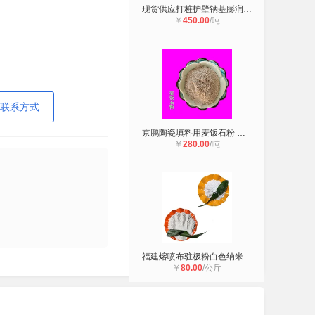
现货供应打桩护壁钠基膨润土 化妆品
￥
450.00
/吨
联系方式
京鹏陶瓷填料用麦饭石粉 净水用麦饭
￥
280.00
/吨
福建熔喷布驻极粉白色纳米电气石粉
￥
80.00
/公斤