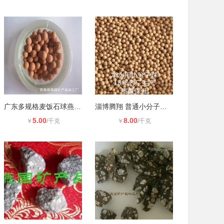
广东多规格麦饭石球燕国矿产水处理量
淄博腾翔 普通小分子球 东莞现货供应
5.00
8.00
￥
/千克
￥
/千克