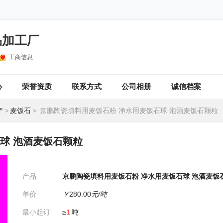
品加工厂
工商信息
心
荣誉资质
联系方式
公司相册
诚信档案
产
>
麦饭石
>
京鹏陶瓷填料用麦饭石粉 净水用麦饭石球 泡酒麦饭石颗粒
球 泡酒麦饭石颗粒
产品
京鹏陶瓷填料用麦饭石粉 净水用麦饭石球 泡酒麦饭
单价
￥
280.00
元/吨
最小起订
≥
1
吨