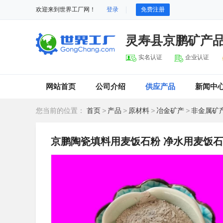
欢迎来到世界工厂网！
登录
免费注册
灵寿县京鹏矿产
实名认证
企业认证
网站首页
公司介绍
供应产品
新闻中
您当前的位置：
首页
>
产品
>
原材料
>
冶金矿产
>
非金属矿
京鹏陶瓷填料用麦饭石粉 净水用麦饭石