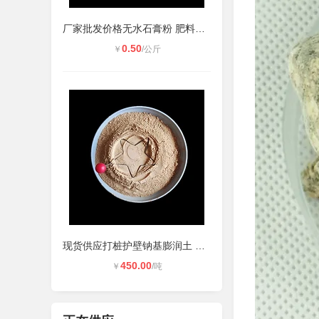
厂家批发价格无水石膏粉 肥料加熟石
0.50
￥
/公斤
现货供应打桩护壁钠基膨润土 化妆品
450.00
￥
/吨