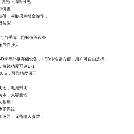
点阵，强光下清晰可见；
点键盘
准确，与触摸屏结合操作，
得益彰。
，可与手簿、陀螺仪等设备
拓展性强大
SD卡等外接存储设备，USB传输更方便，用户可自由选择。
，棱镜精度可达1+1
00m，可靠精度保证
计
闭仓，电池封闭
防水，大容量锂
久耐用；
改正系统
传感器，无需输入参数，