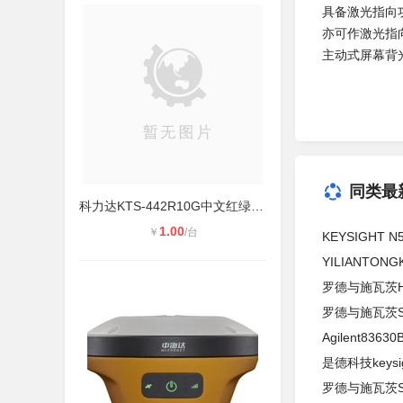
具备激光指向
亦可作激光指
主动式屏幕背
同类最
科力达KTS-442R10G中文红绿导向光全
1.00
￥
/台
KEYSIGHT 
YILIANTON
罗德与施瓦茨H
罗德与施瓦茨S
Agilent836
是德科技keysi
罗德与施瓦茨S