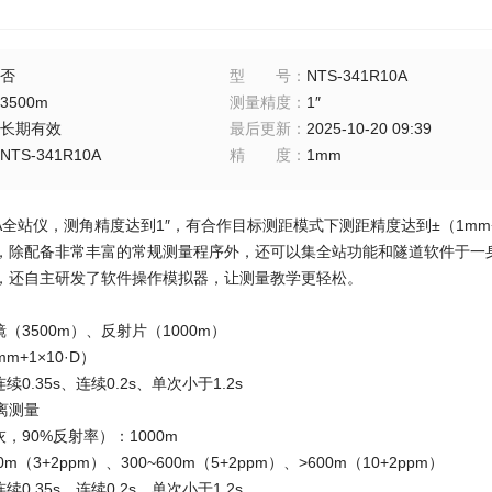
否
型号
：
NTS-341R10A
3500m
测量精度
：
1″
长期有效
最后更新
：
2025-10-20 09:39
NTS-341R10A
精度
：
1mm
R10A全站仪，测角精度达到1″，有合作目标测距模式下测距精度达到±（1mm
，除配备非常丰富的常规测量程序外，还可以集全站功能和隧道软件于一
，还自主研发了软件操作模拟器，让测量教学更轻松。
镜（3500m）、反射片（1000m）
m+1×10·D）
续0.35s、连续0.2s、单次小于1.2s
离测量
灰，90%反射率）：1000m
0m（3+2ppm）、300~600m（5+2ppm）、>600m（10+2ppm）
续0.35s，连续0.2s，单次小于1.2s