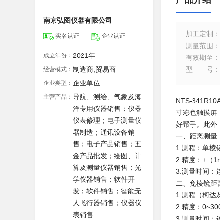
产品介绍
南京弘图仪器有限公司
加工定制
：
实名认证
企业认证
测量范围
：
2021年
成立年份：
有效期至
：
制造商,贸易商
型号
：
经营模式：
企业单位
企业类型：
导航、测绘、气象及海
主营产品：
NTS-341
洋专用仪器销售；仪器
寸彩色触摸屏
仪表修理；电子测量仪
好帮手。此外
器制造；通讯设备销
一、距离测量
售；电子产品销售；五
1.测程：单棱
金产品批发；绘图、计
2.精度：±（1m
算及测量仪器销售；光
3.测量时间：连
学仪器销售；软件开
二、免棱镜距
发；软件销售；智能无
1.测程（柯达
人飞行器销售；仪器仪
2.精度：0~30
表销售
3.测量时间：连