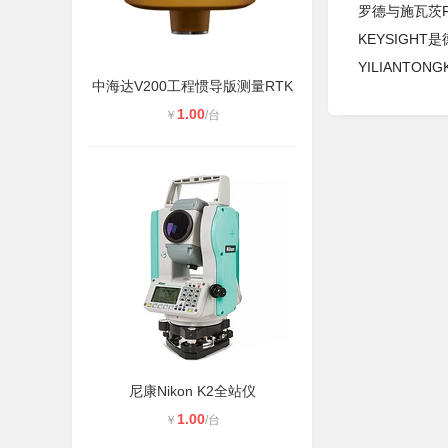
罗德与施瓦茨R&
KEYSIGHT
YILIANTONG
中海达V200工程惯导版测量RTK
1.00
￥
/台
尼康Nikon K2全站仪
1.00
￥
/台