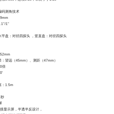
编码测角技术
9mm
'/1''
：水平盘：对径四探头 ，竖直盘：对径四探头
52mm
径：望远（45mm）、测距（47mm）
0倍
0'
：1.5m
1秒
屏
彩触摸显示屏，半透半反设计，