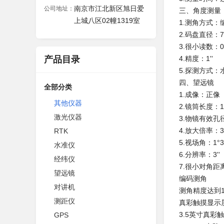
南京市江北新区旭日爱
公司地址：
三、角度测量
上城八区02幢1319室
1.测角方式：
2.码盘直径：7
3.很小读数：0.1'
产品目录
4.精度：1''
5.探测方式
四、望远镜
全部分类
1.成像：正像
其他仪器
2.镜筒长度：1
激光仪器
3.物镜有效孔
4.放大倍率：3
RTK
5.视场角：1°3
水准仪
6.分辨率：3''
经纬仪
7.很小对角距离
望远镜
编码测角
对讲机
测角精度达到
测距仪
真彩触摸显示
3.5英寸真
GPS