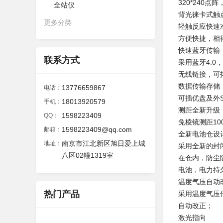
320*240
全站仪
背光徕卡式触
更多分类
轻触反应快速
方便快捷，相
快速蓝牙传输
联系方式
采用蓝牙4.0
无线链接，可
数据传输存储
13776659867
电话：
可插优盘及外
18013920579
手机：
测距全新升级
1598223409
QQ：
免棱镜测距10
1598223409@qq.com
邮箱：
全新电池仓设
南京市江北新区旭日爱上城
地址：
采用全新的封
八区02幢1319室
在仓内，防尘
电池，电力持
温度气压自动
热门产品
采用温度气压
自动改正；
激光指向