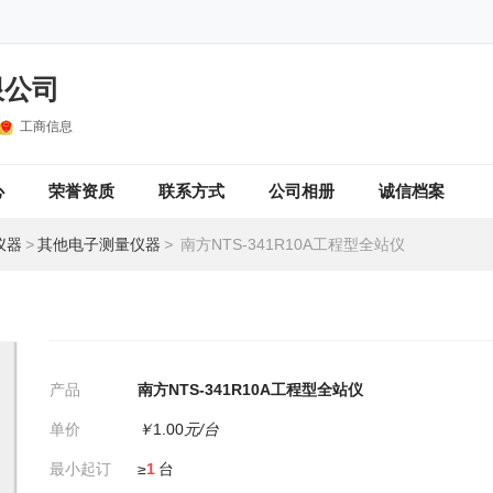
限公司
工商信息
心
荣誉资质
联系方式
公司相册
诚信档案
仪器
>
其他电子测量仪器
>
南方NTS-341R10A工程型全站仪
产品
南方NTS-341R10A工程型全站仪
单价
￥
1.00
元/台
最小起订
≥
1
台