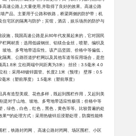
多高速公路上大量使用,并取得了良好的效果。高速公路
网墙产品。主要用于公路和铁路，桥梁两侧的防护带；机
及住宅区的隔离与防护；宾馆，酒店，娱乐场所的防护与
础设施，我国高速公路是从80年代发展起来的，它对国民
护栏网材质：选用低碳钢丝、铝镁合金丝，喷塑。编织及
、坡地、多弯地带适应性。该产品坚固、价格中等偏低，
化隔离、公路匝道护栏网以及其他车道等应用场合，是您
.8米 立柱两端中间距离为3米） 丝径：3.5毫米 4.0
） 立柱：采用48镀锌圆管。长度2.1米（预埋） 壁厚：0.5
.2毫米（塑前厚度） 1.5毫米（塑前厚度）
品具有造型美观、花色多样，既起到围栏作用，又起到美
特别是对于山地、坡地、多弯地带适应性极强；价格中等
塑，绿色，白色，红色，黑色，黄色等等。比较普遍的处
果**的处理方式：采用热镀锌后浸塑处理，防腐性能终
围栏，铁路封闭网 、高速公路封闭网、场区围栏、小区