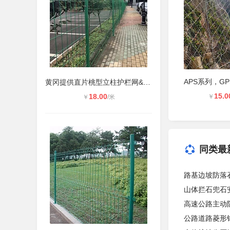
黄冈提供直片桃型立柱护栏网&现货双
15.0
18.00
￥
￥
/米
同类最
路基边坡防落
山体拦石兜石
高速公路主动
公路道路菱形