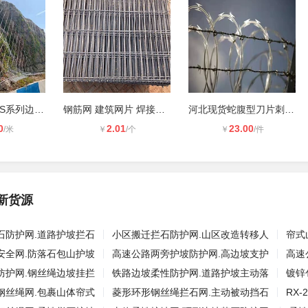
APS系列，GPS系列边坡主动防护网，拦
钢筋网 建筑网片 焊接钢丝网
河北现货蛇腹型刀片刺绳厂家供应和平
0
2.01
23.00
/米
￥
/个
￥
/件
新货源
石防护网.道路护坡拦石
小区搬迁拦石防护网.山区改造转移人
帘式
安全网.防落石包山护坡
高速公路两旁护坡防护网.高边坡支护
高速
防护网.钢丝绳边坡挂拦
铁路边坡柔性防护网.道路护坡主动落
镀锌
钢丝绳网.包裹山体帘式
菱形环形钢丝绳拦石网.主动被动挡石
RX