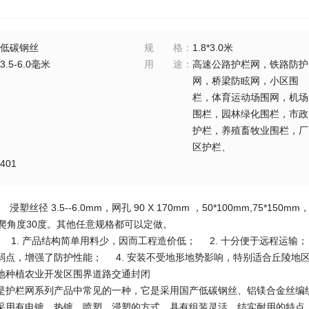
低碳钢丝
规格
：
1.8*3.0米
3.5-6.0毫米
用途
：
高速公路护栏网，铁路防护
网，桥梁防眩网，小区围
栏，体育运动场围网，机场
围栏，园林绿化围栏，市政
护栏，养殖畜牧业围栏，厂
区护栏、
401
丝径 3.5--6.0mm，网孔 90 X 170mm ，50*100mm,75*150mm，
攀爬角度30度。其他任意规格都可以定做。
1. 产品结构简单用料少，因而工程造价低； 2. 十分便于远程运输；
弱点，增强了防护性能； 4. 安装不受地形地势影响，特别适合丘陵地区；
地种植农业开发区围界道路交通封闭
是护栏网系列产品中常见的一种，它是采用国产低碳钢丝、铝镁合金丝编
采用有电镀、热镀、喷塑、浸塑的方式。具有组装灵活、结实耐用的特点