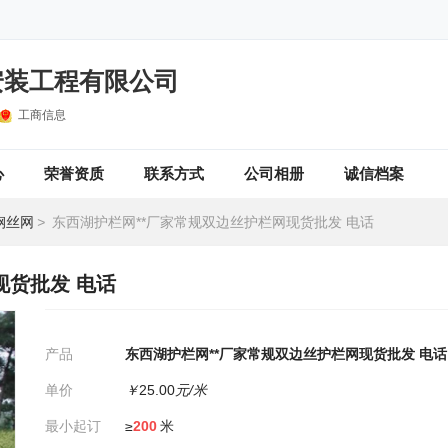
安装工程有限公司
工商信息
心
荣誉资质
联系方式
公司相册
诚信档案
钢丝网
>
东西湖护栏网**厂家常规双边丝护栏网现货批发 电话
现货批发 电话
产品
东西湖护栏网**厂家常规双边丝护栏网现货批发 电话
单价
￥
25.00
元/米
最小起订
≥
200
米