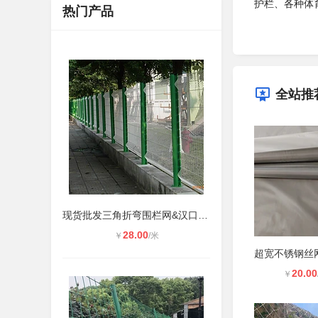
护栏、各种体
热门产品
全站推
现货批发三角折弯围栏网&汉口街道花
28.00
￥
/米
20.00
￥