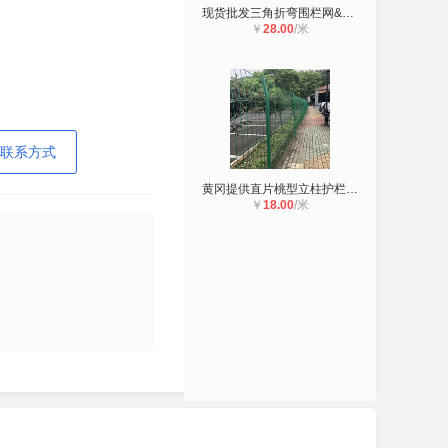
现货批发三角折弯围栏网&汉口街道花
￥
28.00
/米
联系方式
黄冈提供直片桃型立柱护栏网&现货双
￥
18.00
/米