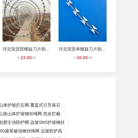
河北现货双螺旋刀片刺绳厂家供应东城
河北现货单螺旋刀片刺绳厂家供应东城
23.00
26.00
￥
/件
￥
/件
山体护坡拦石网.覆盖式引导落石
公路山体护坡钢丝绳网.危岩拦截
包塑主动防护网.边坡SNS护坡钢丝
-200菱形被动钢丝绳网 边坡防护高