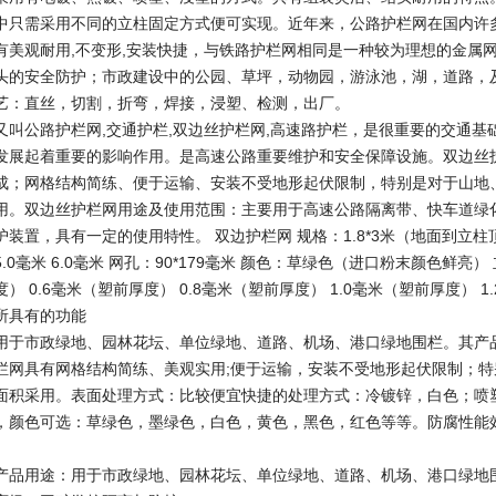
中只需采用不同的立柱固定方式便可实现。近年来，公路护栏网在国内许
有美观耐用,不变形,安装快捷，与铁路护栏网相同是一种较为理想的金属
头的安全防护；市政建设中的公园、草坪，动物园，游泳池，湖，道路，
艺：直丝，切割，折弯，焊接，浸塑、检测，出厂。
又叫公路护栏网,交通护栏,双边丝护栏网,高速路护栏，是很重要的交通基
发展起着重要的影响作用。是高速公路重要维护和安全保障设施。双边丝
成；网格结构简练、便于运输、安装不受地形起伏限制，特别是对于山地
用。双边丝护栏网用途及使用范围：主要用于高速公路隔离带、快车道绿
装置，具有一定的使用特性。 双边护栏网 规格：1.8*3米（地面到立柱顶高1
 5.0毫米 6.0毫米 网孔：90*179毫米 颜色：草绿色（进口粉末颜色鲜亮
） 0.6毫米（塑前厚度） 0.8毫米（塑前厚度） 1.0毫米（塑前厚度） 1
所具有的功能
用于市政绿地、园林花坛、单位绿地、道路、机场、港口绿地围栏。其产
栏网具有网格结构简练、美观实用;便于运输，安装不受地形起伏限制；
面积采用。表面处理方式：比较便宜快捷的处理方式：冷镀锌，白色；喷
，颜色可选：草绿色，墨绿色，白色，黄色，黑色，红色等等。防腐性能效
产品用途：用于市政绿地、园林花坛、单位绿地、道路、机场、港口绿地