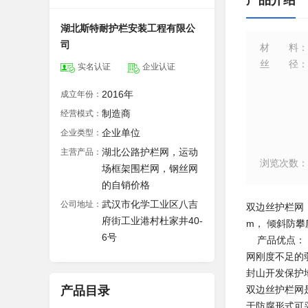
产品介绍
湖北斯特耐护栏安装工程有限公
司
材料
：
丝径
：
实名认证
企业认证
2016年
成立年份：
制造商
经营模式：
企业单位
企业类型：
湖北公路护栏网，运动
主营产品：
浏览次数
：
场框架围栏网，钢丝网
的自销价格
武汉市化学工业区八吉
公司地址：
双边丝护栏网 浸塑
府街工业港村杜家井40-
m， 倾斜防
6号
产品优点： 
网刚度不足的
封山开发保护
产品目录
双边丝护栏网
于防腐形式可