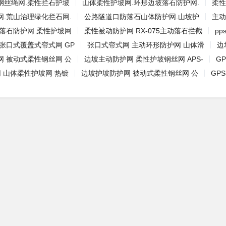
钢丝绳网.柔性拦石护坡
山体柔性护坡网.环形边坡落石防护网.
柔性
网.荒山治理绿化拦石网.
公路隧道口防落石山体防护网.山坡护
主动
防落石防护网 柔性护坡网
柔性被动防护网 RX-075主动落石拦截
pp
张口式覆盖式帘式网 GP
张口式帘式网 主动环形防护网 山体滑
边
网 被动式柔性钢丝网 公
边坡主动防护网 柔性护坡钢丝网 APS-
GP
网 山体柔性护坡网 热镀
边坡护坡防护网 被动式柔性钢丝网 公
GP