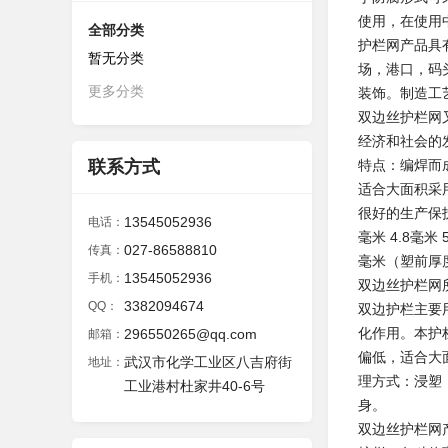
使用，在使用
全部分类
护栏网产品具
暂无分类
场，港口，码
更多分类
装饰。制造工
双边丝护栏网
经济和社会的
联系方式
特点：编焊而
适合大面积采
很好的生产保护
13545052936
电话：
毫米 4.8毫米
027-86588810
传真：
毫米（塑前厚度
13545052936
手机：
双边丝护栏网
3382094674
QQ：
双边护栏主要
化作用。本护
296550265@qq.com
邮箱：
偏低，适合大
武汉市化学工业区八吉府街
地址：
理方式：浸塑
工业港村杜家井40-6号
身。
双边丝护栏网