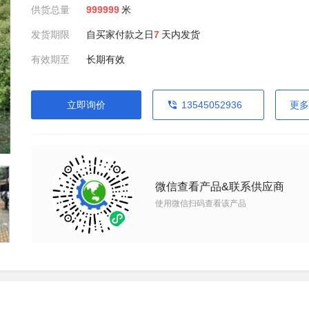
供货总量
999999
米
发货期限
自买家付款之日
7
天内发货
有效期至
长期有效
立即询价
13545052936
更多
微信查看产品&联系供应商
使用微信扫码查看该产品