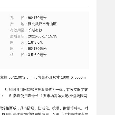
孔径
：
90*170毫米
产地
：
湖北武汉市青山区
有效期至
：
长期有效
最后更新
：
2021-08-17 15:35
网片
：
1.8*3.0米
网孔
：
90*170毫米
丝径
：
3.5-6.0毫米
立柱 50*2100*2.5mm，常规外形尺寸 1800 X 3000m
 3. 如图将围网底部与砖混墙筑为一体，有效克服了该
 5. 防腐使用寿命长 主要市场高尔夫场/滑雪场围网
织焊接而成，具有防腐、防老化、抗晒、耐候等特点。对
。既可以制作成性护栏网墙使用，又可以作为临时隔离网