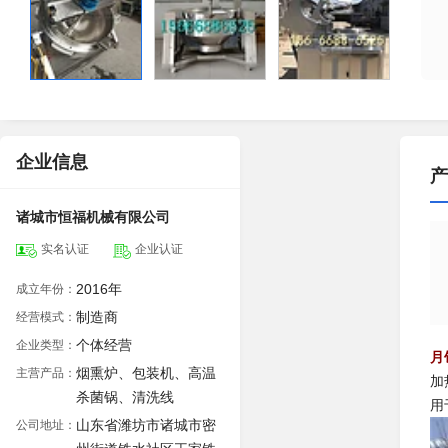
企业信息
产
诸城市恒福机械有限公司
实名认证
企业认证
2016年
成立年份：
制造商
经营模式：
个体经营
企业类型：
月
烟熏炉、包装机、高温
主营产品：
加
杀菌锅、清洗线
用
山东省潍坊市诸城市密
公司地址：