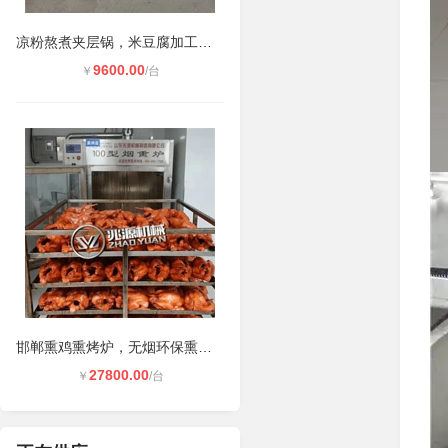
凉粉熬煮夹层锅，米豆腐加工炒锅多少
9600.00
￥
/台
邯郸熏鸡熏烤炉，无烟环保熏鸡烟熏炉
27800.00
￥
/台