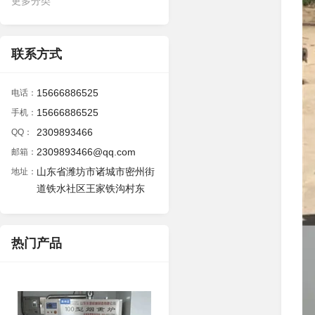
更多分类
联系方式
15666886525
电话：
15666886525
手机：
2309893466
QQ：
2309893466@qq.com
邮箱：
山东省潍坊市诸城市密州街
地址：
道铁水社区王家铁沟村东
热门产品