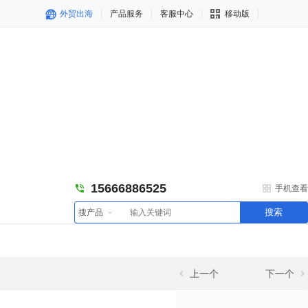
外贸出海
产品服务
客服中心
移动版
15666886525
手机查看
搜索
搜产品
上一个
下一个