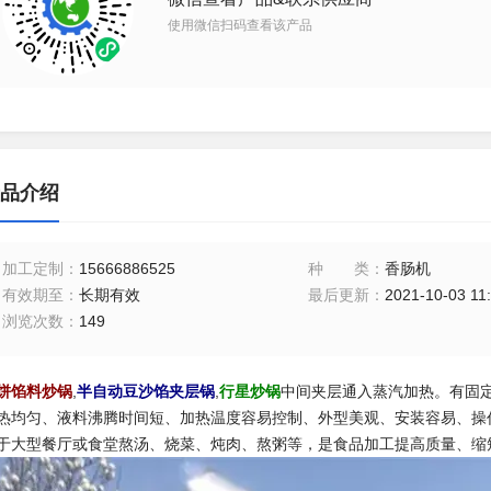
使用微信扫码查看该产品
品介绍
加工定制
：
15666886525
种类
：
香肠机
有效期至
：
长期有效
最后更新
：
2021-10-03 11
浏览次数
：
149
饼馅料炒锅
,
半自动豆沙馅夹层锅
,
行星炒锅
中间夹层通入蒸汽加热。有固
热均匀、液料沸腾时间短、加热温度容易控制、外型美观、安装容易、操
于大型餐厅或食堂熬汤、烧菜、炖肉、熬粥等，是食品加工提高质量、缩