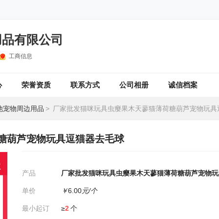
用品有限公司
工商信息
心
荣誉资质
联系方式
公司相册
诚信档案
他宠物周边用品
>
厂家批发猫咪玩具虫瘿果木天蓼猫薄荷糖葫芦宠物玩具逗猫
糖葫芦宠物玩具逗猫器去毛球
产品
厂家批发猫咪玩具虫瘿果木天蓼猫薄荷糖葫芦宠物玩
单价
￥
6.00
元/个
最小起订
≥
2
个