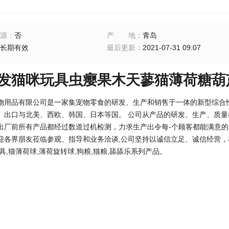
源
：
否
产地
：
青岛
长期有效
最后更新
：
2021-07-31 09:07
发猫咪玩具虫瘿果木天蓼猫薄荷糖葫
物用品有限公司是一家集宠物零食的研发、生产和销售于一体的新型综合性企
。出口与北美、西欧、韩国、日本等国。 公司从产品的研发、生产、质
出厂前所有产品都经过数道过机检测，力求生产出令每-个顾客都能满意的
迎各界朋友莅临参观、指导和业务洽谈,公司坚持以诚信立足、诚信经营，
具,猫薄荷球,薄荷旋转球,狗粮,猫粮,舔舔乐系列产品。