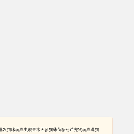
家批发猫咪玩具虫瘿果木天蓼猫薄荷糖葫芦宠物玩具逗猫