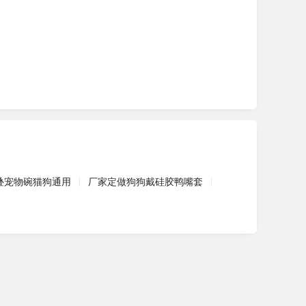
叠宠物碗猫狗通用
厂家定做狗狗戴硅胶鸭嘴套