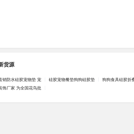
新货源
直销防水硅胶宠物垫 宠
硅胶宠物餐垫狗狗硅胶垫
狗狗食具硅胶折
装饰厂家 为全国花鸟批