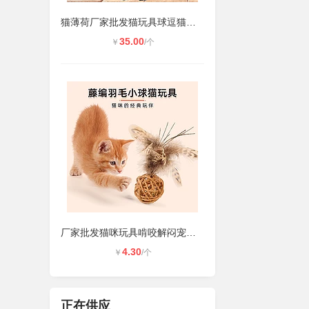
猫薄荷厂家批发猫玩具球逗猫玩具幼猫
35.00
￥
/个
厂家批发猫咪玩具啃咬解闷宠物用品编
4.30
￥
/个
正在供应