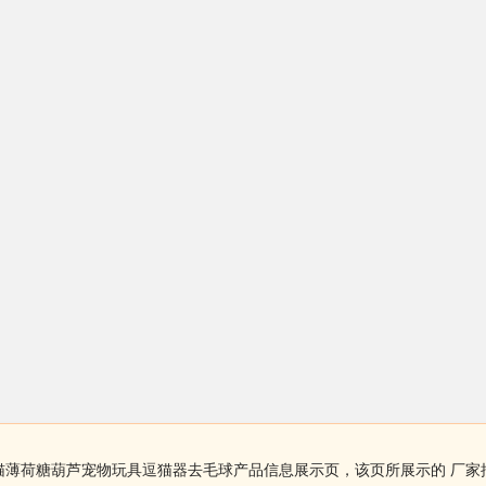
猫薄荷糖葫芦宠物玩具逗猫器去毛球产品信息展示页，该页所展示的 厂