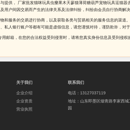
与提供， 厂家批发猫咪玩具虫瘿果木天蓼猫薄荷糖葫芦宠物玩具逗猫器
涉及用户间因交易而产生的法律关系及法律纠纷，纠纷由会员自行协商解
货物和服务的交易进行协商，以及获取各类与贸易相关的服务信息的渠道
述、私人银行账户等都有可能是虚假信息，请您谨慎对待，谨防欺诈，对
侵权投诉的专用邮箱，在您的合法权益受到侵害时，请将您真实身份信息及受到
关于我们
联系我们
企业介绍
电话：13127037119
企业资质
地址：山东即墨区烟青路李家西城
园
营业执照