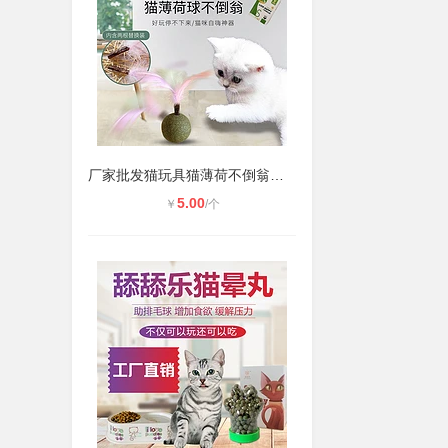
厂家批发猫玩具猫薄荷不倒翁羽毛逗猫
5.00
￥
/个