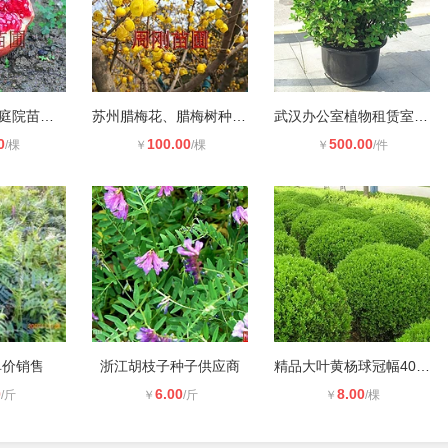
苏州苗木基地 庭院苗木基地 果树苗圃
苏州腊梅花、腊梅树种植培育基地、别
武汉办公室植物租赁室内花卉出租，武
0
100.00
500.00
/棵
￥
/棵
￥
/件
单价销售
浙江胡枝子种子供应商
精品大叶黄杨球冠幅40cm-5米的大叶黄
0
6.00
8.00
/斤
￥
/斤
￥
/棵