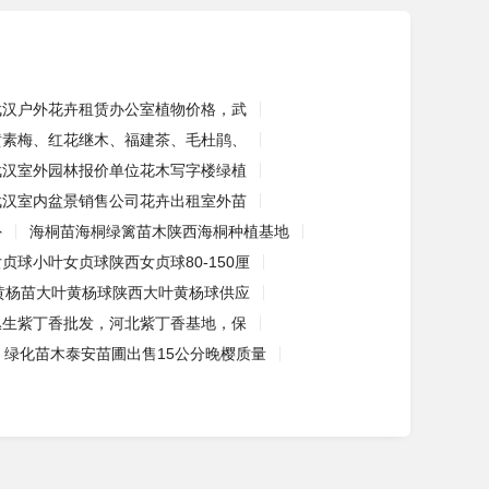
武汉户外花卉租赁办公室植物价格，武
黄素梅、红花继木、福建茶、毛杜鹃、
武汉室外园林报价单位花木写字楼绿植
武汉室内盆景销售公司花卉出租室外苗
外
海桐苗海桐绿篱苗木陕西海桐种植基地
女贞球小叶女贞球陕西女贞球80-150厘
黄杨苗大叶黄杨球陕西大叶黄杨球供应
丛生紫丁香批发，河北紫丁香基地，保
绿化苗木泰安苗圃出售15公分晚樱质量