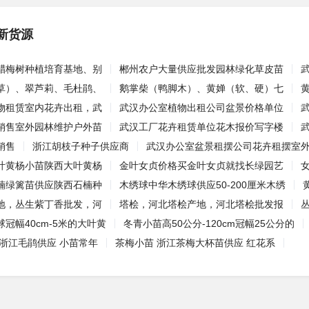
新货源
腊梅树种植培育基地、别
郴州农户大量供应批发园林绿化草皮苗
草）、翠芦莉、毛杜鹃、
鹅掌柴（鸭脚木）、黄婵（软、硬）七
物租赁室内花卉出租，武
武汉办公室植物出租公司盆景价格单位
销售室外园林维护户外苗
武汉工厂花卉租赁单位花木报价写字楼
销售
浙江胡枝子种子供应商
武汉办公室盆景租摆公司花卉租摆室
叶黄杨小苗陕西大叶黄杨
金叶女贞价格买金叶女贞就找长绿园艺
楠绿篱苗供应陕西石楠种
木绣球中华木绣球供应50-200厘米木绣
地，丛生紫丁香批发，河
塔桧，河北塔桧产地，河北塔桧批发报
冠幅40cm-5米的大叶黄
冬青小苗高50公分-120cm冠幅25公分的
 浙江毛鹃供应 小苗常年
茶梅小苗 浙江茶梅大杯苗供应 红花系