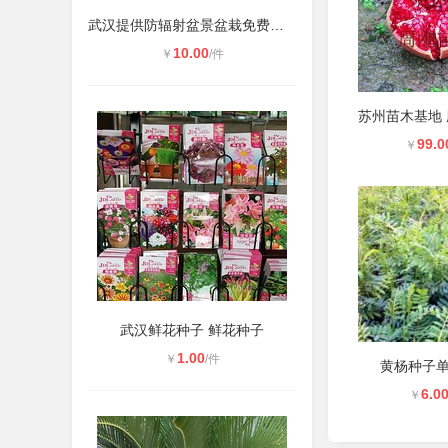
武汉提供防辐射盆景盆栽免费送货上门
10.00
￥
/件
99.0
￥
武汉鲜花种子 鲜花种子
1.00
￥
/件
黄杨种子
6.0
￥