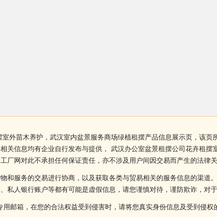
摆室外苗木养护，武汉室内盆景服务商场绿植租摆产品信息展示页，该页
相关信息均有企业自行发布与提供， 武汉办公室盆景租摆公司花卉租摆
界工厂网对此不承担任何保证责任，亦不涉及用户间因交易而产生的法律
货物和服务的交易进行协商，以及获取各类与贸易相关的服务信息的渠道
述、私人银行账户等都有可能是虚假信息，请您谨慎对待，谨防欺诈，对
侵权投诉的专用邮箱，在您的合法权益受到侵害时，请将您真实身份信息及受到