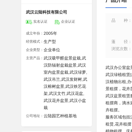
产品介绍
武汉云陆科技有限公司
品种
：
实名认证
企业认证
2005年
成立年份：
生产型
蓬径
：
经营模式：
浏览次数
：
企业单位
企业类型：
武汉吸甲醛盆景盆栽,武
主营产品：
汉防辐射盆栽盆景,武汉
武汉办公室盆
室内盆景盆栽,武汉绿萝,
武汉绿植租赁|
武汉吊兰,武汉发财树,武
汉植物出租,办公
汉榕树盆景,武汉铁艺花
景租摆，花卉
架,武汉文竹,武汉花盆,
武汉盆景租赁
武汉花卉盆景,武汉小盆
租摆商，滴水
栽
卉租摆。
云陆园艺种植基地
公司地址：
服务区域包括汉口
租赁,花卉租
植物租摆、庆