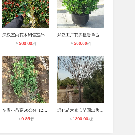
武汉室内花木销售室外园林维护户外苗
武汉工厂花卉租赁单位花木报价写字楼
500.00
500.00
￥
/件
￥
/件
冬青小苗高50公分-120cm冠幅25公分的
绿化苗木泰安苗圃出售15公分晚樱质量
0.85
1300.00
￥
/棵
￥
/棵