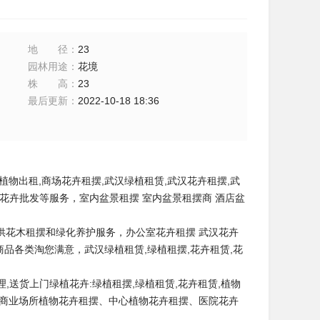
地径
：
23
园林用途
：
花境
株高
：
23
最后更新
：
2022-10-18 18:36
行植物出租,商场花卉租摆,武汉绿植租赁,武汉花卉租摆,武
绿植、绿植花卉批发等服务，室内盆景租摆 室内盆景租摆商 酒店盆
供花木租摆和绿化养护服务，办公室花卉租摆 武汉花卉
品各类淘您满意，武汉绿植租赁,绿植租摆,花卉租赁,花
价格合理,送货上门绿植花卉:绿植租摆,绿植租赁,花卉租赁,植物
、商业场所植物花卉租摆、中心植物花卉租摆、医院花卉