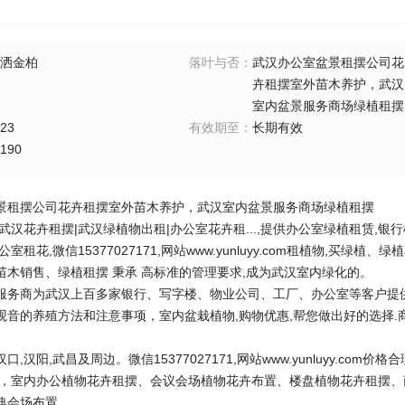
洒金柏
落叶与否
：
武汉办公室盆景租摆公司花
卉租摆室外苗木养护，武汉
室内盆景服务商场绿植租摆
23
有效期至
：
长期有效
190
景租摆公司花卉租摆室外苗木养护，武汉室内盆景服务商场绿植租摆
武汉花卉租摆|武汉绿植物出租|办公室花卉租...,提供办公室绿植租赁,银
室租花,微信15377027171,网站www.yunluyy.com租植物,买
苗木销售、绿植租摆 秉承 高标准的管理要求,成为武汉室内绿化的。
服务商为武汉上百多家银行、写字楼、物业公司、工厂、办公室等客户提
观音的养殖方法和注意事项，室内盆栽植物,购物优惠,帮您做出好的选择.商
,汉阳,武昌及周边。微信15377027171,网站www.yunluyy.com
摆，室内办公植物花卉租摆、会议会场植物花卉布置、楼盘植物花卉租摆
典会场布置