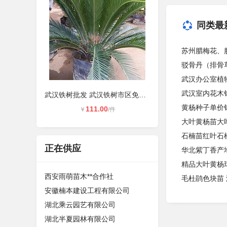
同类最
苏州腊梅花、
驳骨丹（排骨
武汉办公室植
武汉室内花木
武汉铁树批发 武汉铁树市区免费送货
黄杨种子单价
111.00
￥
/件
大叶黄杨苗大
石楠苗红叶石
正在供应
华北紫丁香产
精品大叶黄杨球
西安雨萌苗木**合作社
毛杜鹃色块苗
安徽楠本建设工程有限公司
湖北乘云园艺有限公司
湖北半夏园林有限公司