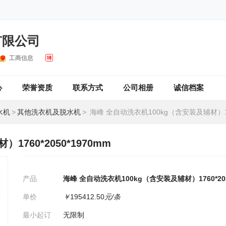
有限公司
工商信息
心
荣誉资质
联系方式
公司相册
诚信档案
水机
>
其他洗衣机及脱水机
>
海峰 全自动洗衣机100kg（含安装及辅材）1760*2050
760*2050*1970mm
产品
海峰 全自动洗衣机100kg（含安装及辅材）1760*205
单价
￥
195412.50
元/条
最小起订
无限制