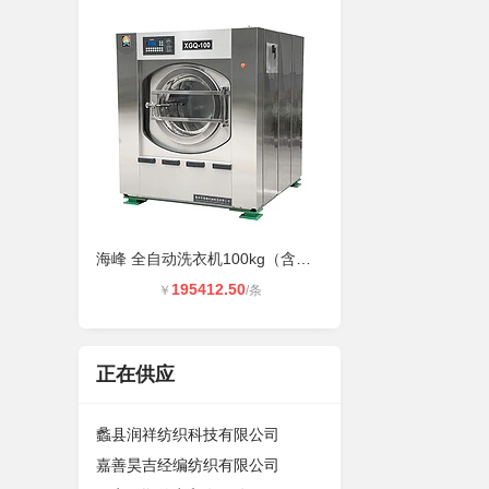
海峰 全自动洗衣机100kg（含安装及辅
195412.50
￥
/条
正在供应
蠡县润祥纺织科技有限公司
嘉善昊吉经编纺织有限公司