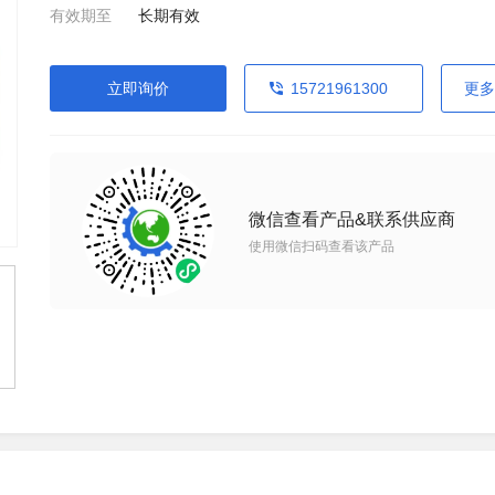
有效期至
长期有效
立即询价
15721961300
更多
微信查看产品&联系供应商
使用微信扫码查看该产品