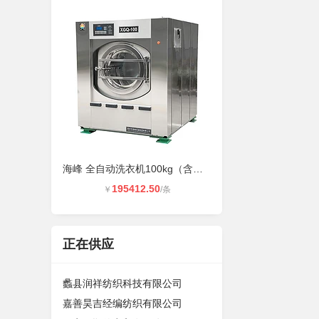
海峰 全自动洗衣机100kg（含安装及辅
195412.50
￥
/条
正在供应
蠡县润祥纺织科技有限公司
嘉善昊吉经编纺织有限公司