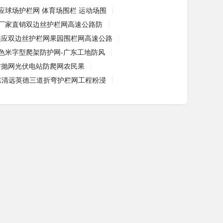
应球场护栏网 体育场围栏 运动场围
厂家直销双边丝护栏网高速公路防
供应双边丝护栏网果园围栏网高速公路
色米字型爬架防护网-广东工地防风
防抛网光伏电站防爬网农民果
东清远英德三道折弯护栏网工程粉浸