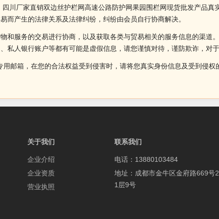
 四川厂家直销双边丝护栏网高速公路防护网果园围栏网现货批发产品真
交易而产生的法律关系及法律纠纷，纠纷由会员自行协商解决。
货物和服务的交易进行协商，以及获取各类与贸易相关的服务信息的渠道
述、私人银行账户等都有可能是虚假信息，请您谨慎对待，谨防欺诈，对
侵权投诉的专用邮箱，在您的合法权益受到侵害时，请将您真实身份信息及受到
关于我们
联系我们
企业介绍
电话：13880103484
企业资质
地址：成都市金牛区金府路669号2
1层9号
营业执照