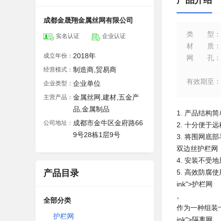
产品介绍
成都金晟翔金属丝网有限公司
类型
：
实名认证
企业认证
材质
：
2018年
成立年份：
网孔
：
制造商,贸易商
经营模式：
有效期至
：
企业单位
企业类型：
金属丝网,建材,五金产
主营产品：
品,金属制品
1. 产品结构
成都市金牛区金府路66
公司地址：
2. 十分便于
9号28栋1层9号
3. 将围网
双边丝护栏网
4. 安装不
产品目录
5. 高效防
ink">护栏网
。
全部分类
作为一种组装
护栏网
ink">隔离网