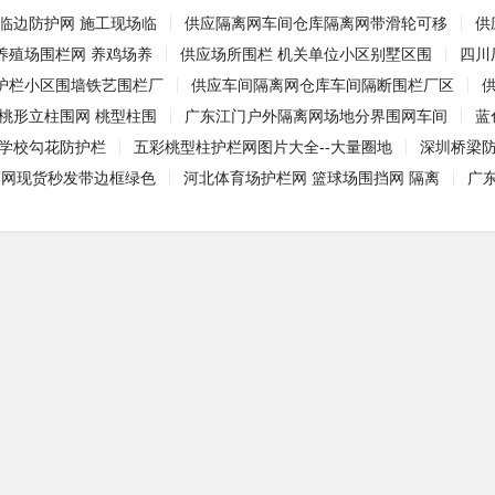
 临边防护网 施工现场临
供应隔离网车间仓库隔离网带滑轮可移
供
养殖场围栏网 养鸡场养
供应场所围栏 机关单位小区别墅区围
四川
护栏小区围墙铁艺围栏厂
供应车间隔离网仓库车间隔断围栏厂区
 桃形立柱围网 桃型柱围
广东江门户外隔离网场地分界围网车间
蓝
 学校勾花防护栏
五彩桃型柱护栏网图片大全--大量圈地
深圳桥梁
离网现货秒发带边框绿色
河北体育场护栏网 篮球场围挡网 隔离
广