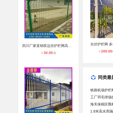
四川厂家直销双边丝护栏网高速公路防
200.00
￥
30.00
￥
/套
同类最
铁路机场护栏
工厂羽毛球场
海关保税区围
1.8米高水库