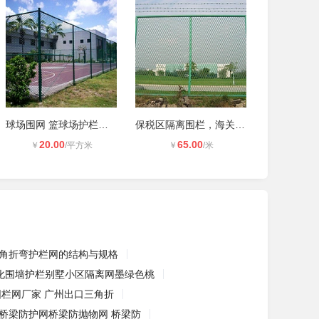
球场围网 篮球场护栏网 勾花网
保税区隔离围栏，海关隔离网，港口围
20.00
65.00
￥
/平方米
￥
/米
角折弯护栏网的结构与规格
化围墙护栏别墅小区隔离网墨绿色桃
栏网厂家 广州出口三角折
桥梁防护网桥梁防抛物网 桥梁防