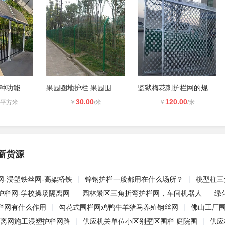
光伏护栏网 多种功能 科技满满 提高
果园圈地护栏 果园围栏 果园围挡
监狱梅花刺护栏网的规格介绍
30.00
120.00
/平方米
￥
/米
￥
/米
新货源
网-浸塑铁丝网-高架桥铁
锌钢护栏一般都用在什么场所？
桃型柱三
护栏网-学校操场隔离网
园林景区三角折弯护栏网，车间机器人
绿
栏网有什么作用
勾花式围栏网鸡鸭牛羊猪马养殖钢丝网
佛山工厂围
隔离网施工浸塑护栏网路
供应机关单位小区别墅区围栏 庭院围
供应