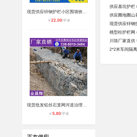
供应基坑护栏
现货供应锌钢护栏小区围墙铁艺围栏厂
供应圈地圈山
22.00
￥
/平米
现货供应锌钢
桃型柱护栏网
川筛厂家直供
2*2米车间隔
现货批发铅丝石笼网河道治理石笼网箱
5.80
￥
/平米