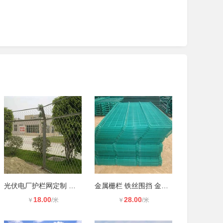
光伏电厂护栏网定制 钢丝网围栏款式
金属栅栏 铁丝围挡 金属网栏
18.00
28.00
￥
/米
￥
/米