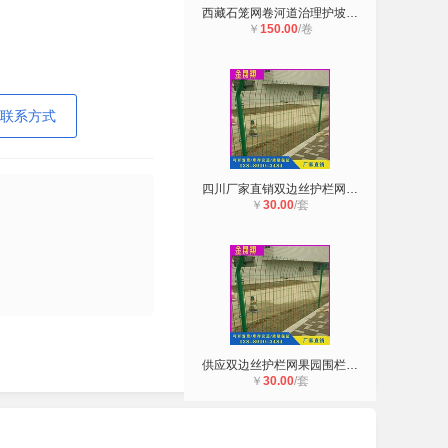
西藏石笼网卷河道治理护坡网装石头笼
￥
150.00
/卷
联系方式
四川厂家直销双边丝护栏网高速公路防
￥
30.00
/套
供应双边丝护栏网果园围栏网高速公路
￥
30.00
/套