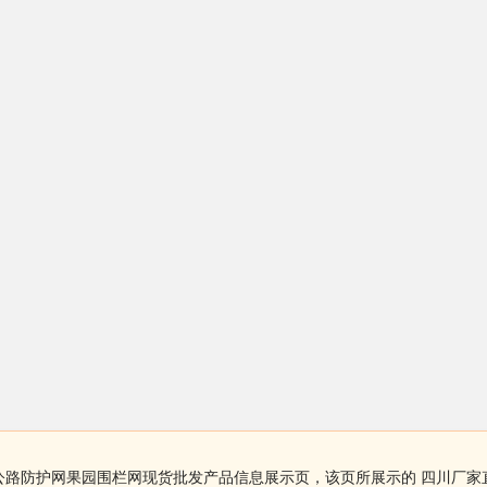
公路防护网果园围栏网现货批发产品信息展示页，该页所展示的 四川厂