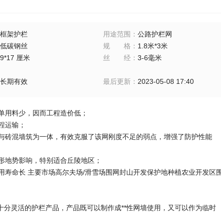
框架护栏
用途范围
：
公路护栏网
低碳钢丝
规格
：
1.8米*3米
9*17 厘米
丝经
：
3-6毫米
长期有效
最后更新
：
2023-05-08 17:40
简单用料少，因而工程造价低；
远程运输；
底部与砖混墙筑为一体，有效克服了该网刚度不足的弱点，增强了防护性能
受地形地势影响，特别适合丘陵地区；
腐使用寿命长 主要市场高尔夫场/滑雪场围网封山开发保护地种植农业开发
十分灵活的护栏产品，产品既可以制作成**性网墙使用，又可以作为临时