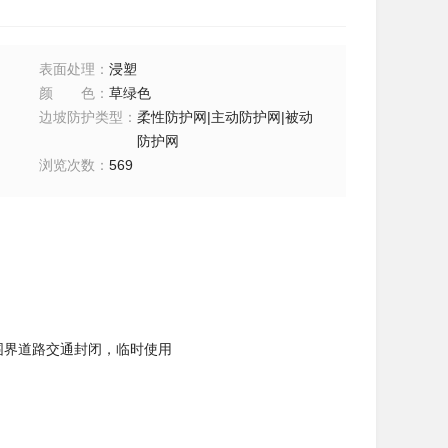
表面处理
：
浸塑
颜色
：
草绿色
边坡防护类型
：
柔性防护网|主动防护网|被动
防护网
浏览次数
：
569
区围界道路交通封闭，临时使用