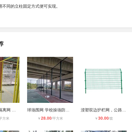
用不同的立柱固定方式便可实现。
荐
亚宏仓库车间隔离网 工厂设备防护栅
球场围网 学校操场防护网 体育场包塑
浸塑双边护栏网，公路围栏，围田土山
28.00
30.00
/平方米
￥
/平方米
￥
/套