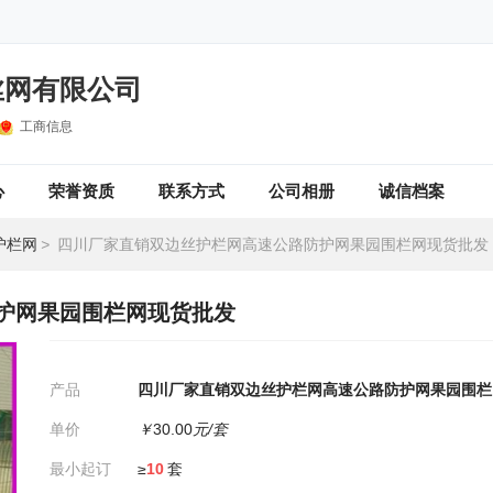
丝网有限公司
工商信息
心
荣誉资质
联系方式
公司相册
诚信档案
护栏网
>
四川厂家直销双边丝护栏网高速公路防护网果园围栏网现货批发
护网果园围栏网现货批发
产品
四川厂家直销双边丝护栏网高速公路防护网果园围栏
单价
￥
30.00
元/套
最小起订
≥
10
套