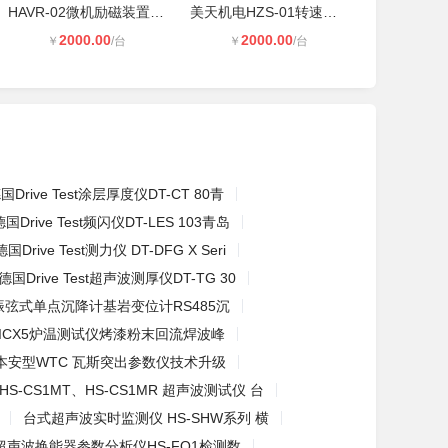
HAVR-02微机励磁装置 中小型水轮发电
美天机电HZS-01转速仪 水电站机组转
2000.00
2000.00
￥
/台
￥
/台
国Drive Test涂层厚度仪DT-CT 80青
德国Drive Test频闪仪DT-LES 103青岛
德国Drive Test测力仪 DT-DFG X Seri
德国Drive Test超声波测厚仪DT-TG 30
振弦式单点沉降计基岩变位计RS485沉
KICX5炉温测试仪烤漆粉末回流焊波峰
本安型WTC 瓦斯突出参数仪技术升级
HS-CS1MT、HS-CS1MR 超声波测试仪 台
台式超声波实时监测仪 HS-SHW系列 横
超声波换能器参数分析仪HS-FQ1检测数