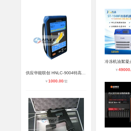
49000
￥
供应华能联创 HNLC-9004特高频局
1000.00
￥
/套