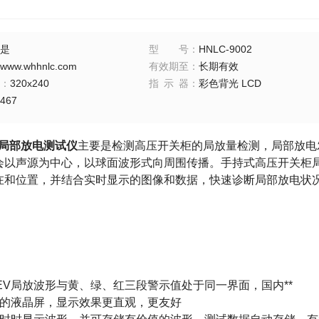
是
型号
：
HNLC-9002
www.whhnlc.com
有效期至
：
长期有效
：
320x240
指示器
：
彩色背光 LCD
467
02局部放电测试仪
主要是检测高压开关柜的局放量检测，局部放电
会以声源为中心，以球面波形式向周围传播。手持式高压开关柜
在和位置，并结合实时显示的图像和数据，快速诊断局部放电状
EV局放波形与黄、绿、红三段警示值处于同一界面，国内**
色的液晶屏，显示效果更直观，更友好