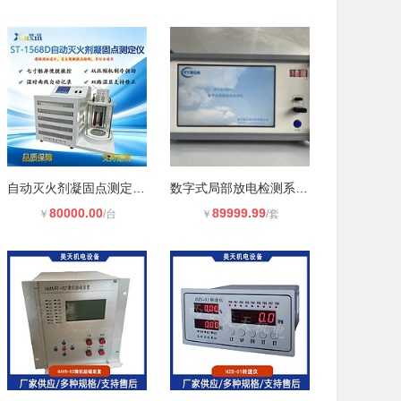
自动灭火剂凝固点测定ST-1568D旭鑫仪
数字式局部放电检测系统 RYCJF-3006D
80000.00
89999.99
￥
/台
￥
/套