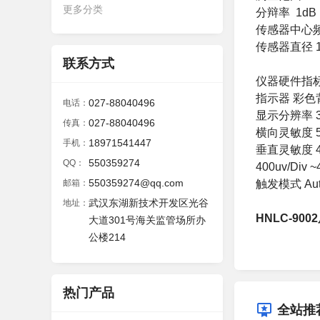
更多分类
分辩率 1dB
传感器中心频率
传感器直径 1
联系方式
仪器硬件指
指示器 彩色背
027-88040496
电话：
显示分辨率 3
027-88040496
传真：
横向灵敏度 50u
18971541447
手机：
垂直灵敏度 4uv
550359274
QQ：
400uv/Div 
550359274@qq.com
触发模式 Aut
邮箱：
武汉东湖新技术开发区光谷
地址：
HNLC-90
大道301号海关监管场所办
公楼214
热门产品
全站推