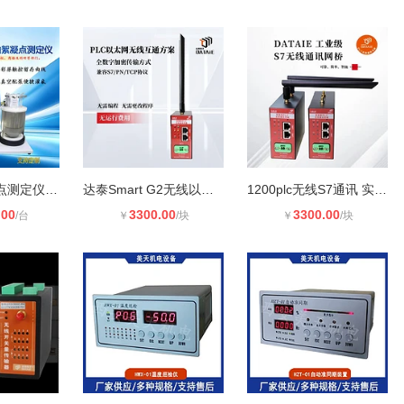
冷冻机油絮凝点测定仪ST-1508F旭鑫仪
达泰Smart G2无线以太网通讯模块 响
1200plc无线S7通讯 实现工业现场远端
.00
3300.00
3300.00
/台
￥
/块
￥
/块