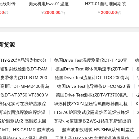
工业级开关量无线对传设备 安装简单
美天机电hwx-01温度巡检仪 电力设备
HZT-01自动准同期装置美天机电水电站
00
2000.00
2000.00
/块
￥
/台
￥
/台
新货源
HY-22C油品污染物水分
德国Drive Test温度测量仪DT-T 420青
德
est辐射射线检测仪DT-RAM
德国Drive Test 熔体流动速率仪DT-MF
st皮带张力仪DT-BTM 200
德国Drive Test流量计DT-TDS 200青岛
est高斯计DT-MFM2400青岛
德国Drive Test电导率仪DT-COM20 青
振仪DT-VT3750 VT3800 V
德国Drive Test测振仪DT-VT3700振动
线优化实时在线炉温跟踪
华致科技ZYXZJ型压缩氧自救器自动检
炉温测试仪回流焊波峰焊炉温
TTS-A6炉温测试仪隧道炉回流焊波峰焊
线炉温测试仪 高温粉末回
瓦斯小q值测定仪ZWS-1钻孔瓦斯涌出初
S1MT、HS-CS1MR 超声波检
超声波参数测试 HS-SHW系列 时差法、
系统HS-SHW系列 适用
天厚电子THY-26A智能型润滑油质量精