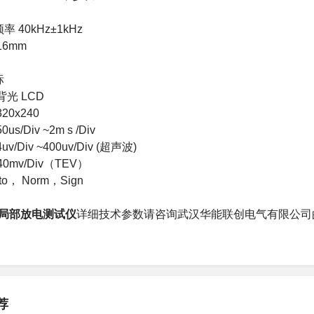
 40kHz±1kHz
6mm
标
光 LCD
20
x240
s/Div ~2m s /Div
/Div ~400uv/Div (超声波)
~40mv/Div（TEV）
o， Norm，Sign
02局部放电测试仪
详细技术参数请咨询武汉华能联创电气有限公司
荐