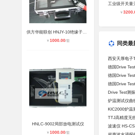
3200.
￥
供方华能联创 HNJY-10绝缘子带电检测
1000.00
￥
/套
同类最
西安天厚电子T
德国Drive T
德国Drive Te
德国Drive T
Drive Test测
炉温测试仪曲
KIC2000
TTJ高精度无
HNLC-9002局部放电测试仪
波速仪 HS-C
1000.00
￥
/套
超声波水浸探伤