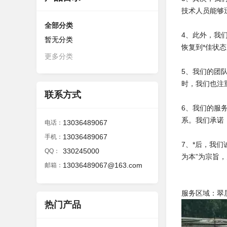
技术人员能够
全部分类
4、此外，我
暂无分类
恢复到*佳状
更多分类
5、我们的团
时，我们也注
联系方式
6、我们的服
系。我们承诺
13036489067
电话：
13036489067
手机：
7、*后，我
330245000
QQ：
为本”为宗旨
13036489067@163.com
邮箱：
​服务区域：
热门产品