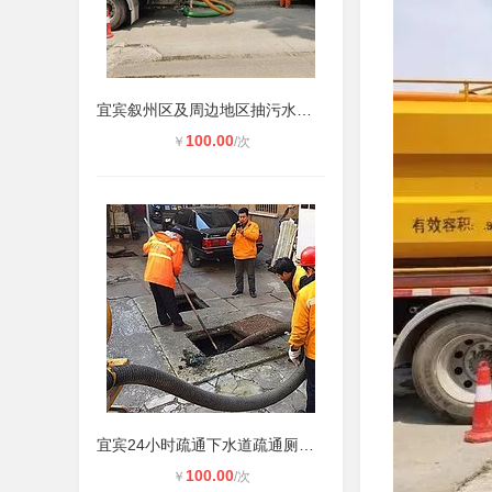
宜宾叙州区及周边地区抽污水抽泥浆清
100.00
￥
/次
宜宾24小时疏通下水道疏通厕所马桶
100.00
￥
/次