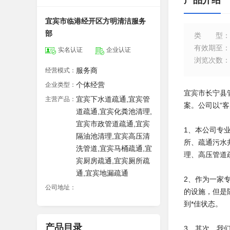
产品介绍
宜宾市临港经开区方明清洁服务
部
类型
：
有效期至
：
实名认证
企业认证
浏览次数
：
服务商
经营模式：
个体经营
企业类型：
宜宾市长宁县
宜宾下水道疏通,宜宾管
主营产品：
案。公司以“
道疏通,宜宾化粪池清理,
宜宾市政管道疏通,宜宾
1、本公司专
隔油池清理,宜宾高压清
所、疏通污水
洗管道,宜宾马桶疏通,宜
理、高压管道
宾厨房疏通,宜宾厕所疏
通,宜宾地漏疏通
2、作为一家
公司地址：
的设施，但是
到*佳状态。
产品目录
3、其次，我