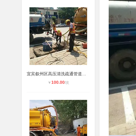
宜宾叙州区高压清洗疏通管道清淤、市
100.00
￥
/次