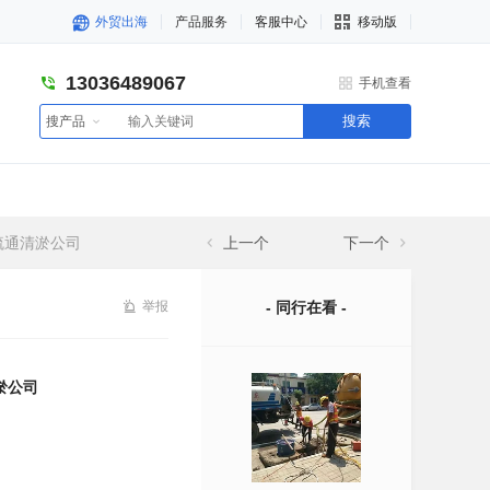
外贸出海
产品服务
客服中心
移动版
13036489067
手机查看
搜索
搜产品
疏通清淤公司
上一个
下一个
举报
- 同行在看 -
淤公司