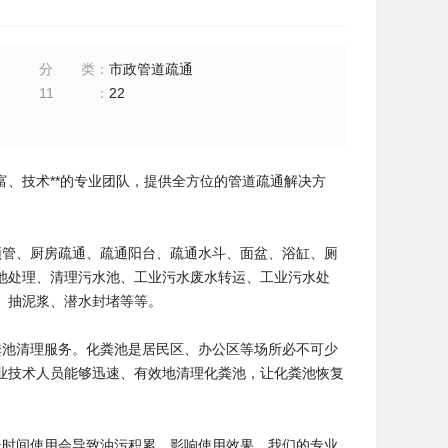
分类
：
市政管道疏通
11
：
22
、技术**的专业团队，提供全方位的管道疏通解决方
顶管、厨房疏通、疏通阳台、疏通水斗、面盆、浴缸、厕
池处理、清理污水池、工业污水废水转运、工业污水处
、抽泥浆、潜水封堵等等。
粪池清理服务。化粪池是居民区、办公区等场所必不可少
业技术人员能够迅速、有效地清理化粪池，让化粪池恢复
长时间使用会导致油污积累，影响使用效果。我们的专业