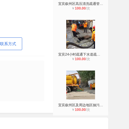
宜宾叙州区高压清洗疏通管道清淤、市
￥
100.00
/次
联系方式
宜宾24小时疏通下水道疏通厕所马桶
￥
100.00
/次
宜宾叙州区及周边地区抽污水抽泥浆清
￥
100.00
/次