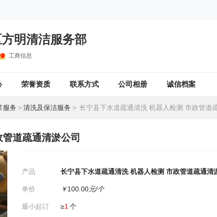
区方明清洁服务部
工商信息
心
荣誉资质
联系方式
公司相册
诚信档案
常服务
>
清洗及保洁服务
>
长宁县下水道疏通清洗 机器人检测 市政管道
政管道疏通清淤公司
产品
长宁县下水道疏通清洗 机器人检测 市政管道疏通清
单价
￥
100.00
元/个
最小起订
≥
1
个