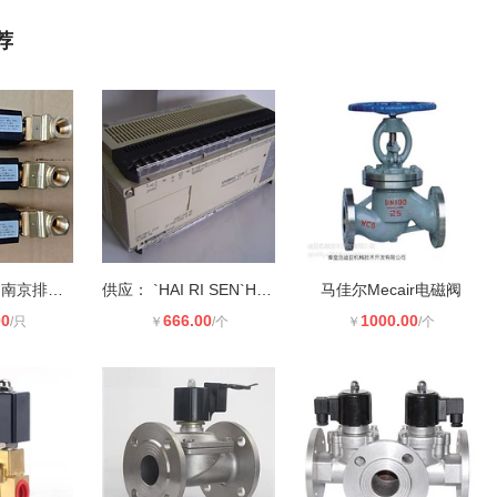
荐
WP110-67-00 南京排污电磁阀
供应： `HAI RI SEN`HAI RISEN`电
马佳尔Mecair电磁阀
00
666.00
1000.00
/只
￥
/个
￥
/个