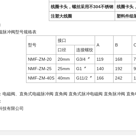
线圈卡头，螺丝采用不304不锈钢
线圈卡头
注塑大线圈
塑料件组
：
电磁脉冲阀型号规格表
接口
型号
A
B
口径
连接螺纹
NMF-ZM-20
20mm
G3/4〞
119
168
7
NMF-ZM-25
25mm
G1〞
140
192
9
NMF-ZM-40S
40mm
G11/2〞
166
242
1
：电磁阀、直角式电磁脉冲阀 直角阀 直角式脉冲电磁阀 直角脉冲阀 直角
：
科技有限公司