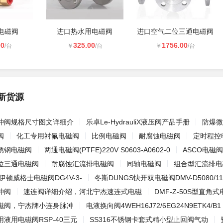
电磁阀
进口热水用电磁阀
进口空气二位三通电磁阀
00
325.00
1756.00
/台
￥
/台
￥
/台
新货源
冲阀规格尺寸图文详细介
乐卓Le-HydrauliX液压阀产品手册
防爆微
阀
化工专用衬氟电磁阀
比例电磁阀
耐腐蚀电磁阀
定时程控
锈钢电磁阀
两通电磁阀(PTFE)220V S0603-A0602-0
ASCO电磁阀H
位三通电磁阀
耐腐蚀汇流排电磁阀
同轴电磁阀
组合型汇流排电
国伊顿威格士电磁阀DG4V-3-
冬斯DUNGS快开双电磁阀DMV-D5080/11
冲阀
速连阀详细介绍，河北宁杰速连式电磁
DMF-Z-50S型直角
磁阀，宁杰牌小连身脉冲
电液换向阀4WEH16J72/6EG24N9ETK4/B1
液用电磁阀RSP-40三元
SS316不锈钢卡套式精小型止回阀气动