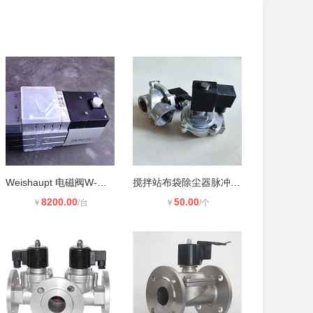
Weishaupt 电磁阀W-M F 512C
搅拌站布袋除尘器脉冲电磁阀24V进出
8200.00
50.00
￥
/台
￥
/个