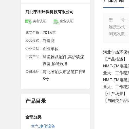
产品介绍
河北宁杰环保科技有限公司
型号
：
实名认证
企业认证
连接形式
：
2015年
成立年份：
浏览次数
：
制造商
经营模式：
企业单位
企业类型：
河北宁杰环保
除尘器及配件,高炉喷煤
主营产品：
【产品描述】
设备,输送设备
NMF-ZM电
河北省泊头市岔道口街6
公司地址：
量大、工作稳
8号
NMF-ZM电
量大、工作稳
【生产场景】
产品目录
【与同类产品
全部分类
空气净化设备