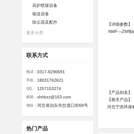
高炉喷煤设备
输送设备
除尘器及配件
【详细参数】
NMF—ZM
更多分类
联系方式
0317-8290691
电话：
18031762621
手机：
1257153274
QQ：
【产品别名】
xhhbzz@163.com
邮箱：
【相关产品】
河北省泊头市岔道口街68号
地址：
河北宁杰环保
热门产品