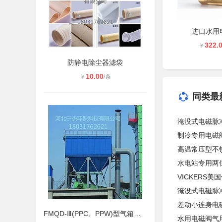
进口水用
322.
￥
防静电除尘器滤袋
10.00
￥
/条
同类最
淹没式电磁脉
制冷专用电磁
高温常压型不
水电站专用两
VICKERS美
淹没式电磁脉
差动小连身电
FMQD-Ⅲ(PPC、PPW)型气箱式脉冲袋式
水用电磁阀气用