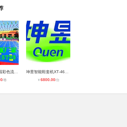
荐
河南郑州幼儿园彩色流苏遮阳网防晒网
坤昱智能鞋套机XT-46C 温州销售微服
00
6800.00
/卷
￥
/台