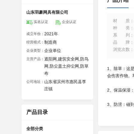
产品介绍
山东羽豪网具有限公司
材质
：
实名认证
企业认证
种类
：
2021年
成立年份：
系列
：
制造商
品牌
：
经营模式：
浏览次数
：
企业单位
企业类型：
遮阳网,建筑安全网,防鸟
主营产品：
网,防尘盖土抑尘网,防草
1、除草：这
布
会伤害作物。
山东省滨州市惠民县李
公司地址：
庄镇
2、保温保湿
3、防涝：碰
产品目录
全部分类