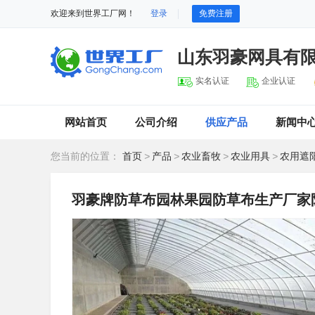
欢迎来到世界工厂网！
登录
免费注册
山东羽豪网具有
实名认证
企业认证
网站首页
公司介绍
供应产品
新闻中
您当前的位置：
首页
>
产品
>
农业畜牧
>
农业用具
>
农用遮
羽豪牌防草布园林果园防草布生产厂家