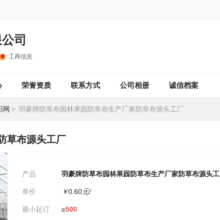
限公司
工商信息
心
荣誉资质
联系方式
公司相册
诚信档案
阳网
>
羽豪牌防草布园林果园防草布生产厂家防草布源头工厂
防草布源头工厂
产品
羽豪牌防草布园林果园防草布生产厂家防草布源头工
单价
￥
0.60
元/
最小起订
≥
500