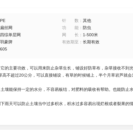
PE
针数
：
其他
扁丝网
功能
：
防虫
四综单层网
网长
：
1-500米
羽豪牌
有效期至
：
长期有效
605
是它的主要功效，可以用来防止杂草生长，铺设好防草布，杂草接收不到
草高不超过20公分，可以直接铺设，有草的时候铺上，半个月草岩芦就
：土壤能保持一定的水分，不容易板结，对肥料的吸收有帮助。也能防止
到下雨天可以防止土壤当中过多积水，积水过多容易出现烂根或者裂果的