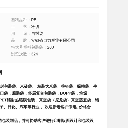
塑料品种
：
PE
工艺
：
冷切
用途
：
自封袋
品牌
：
安徽省自力塑业有限公司
特大号塑料包装袋
：
280
浏览次数
：
324
制
封包装袋、米砖袋、 精装大米袋、拉链袋、吸嘴袋、牛
封口袋，服装袋，多层复合包装袋，BOPP袋，垃圾
袋）PET镭射热缩膜包装，真空袋（尼龙袋）真空蒸煮袋，铝
子、日化、汽车等行业， 欢迎新老客户来电, 价格合
的包装制品，并可协助客户进行印刷版面设计和包装设