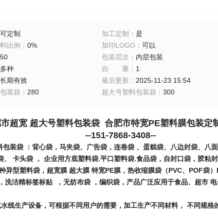
可定制
加工定制
：
是
料比例
：
0%
加印LOGO
：
可以
50
包装层次
：
内层包装
多种
自重
：
1
长期有效
最后更新
：
2025-11-23 15:54
包装袋
：
280
超大号塑料包装袋
：
300
市超宽 超大号塑料包装袋 合肥市特宽PE塑料膜包装定
51-7868-3408--
包装袋 ：背心袋，马夹袋、广告袋，连卷袋 、蛋糕袋、八边封袋、八面
袋、 卡头袋 ， 企业用方底塑料袋.平口塑料袋.食品袋，自封口袋，胶粘
种异型塑料袋，超宽膜 超大膜 特宽PE膜，热收缩膜袋（PVC、POF
 ，洗洁精标签标贴 ，无纺布袋 ，编织袋，产品广泛应用于食品、超市 电
水线生产设备，可根据不同用户的需要，加工生产不同材料， 不同规格