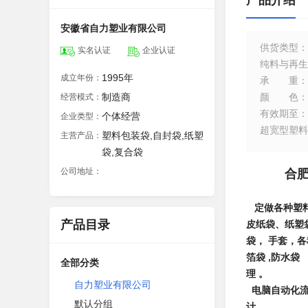
产品介绍
安徽省自力塑业有限公司
供货类型
：
实名认证
企业认证
纯料与再生
1995年
成立年份：
承重
：
制造商
颜色
：
经营模式：
有效期至
：
个体经营
企业类型：
超宽型塑料
塑料包装袋,自封袋,纸塑
主营产品：
袋,复合袋
公司地址：
合肥
--1
定做各种塑料
产品目录
皮纸袋、纸塑
袋， 手套，各
箔袋 ,防水袋
全部分类
理 。
自力塑业有限公司
电脑自动化流
默认分组
计 。