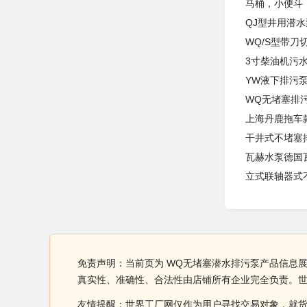
马桶，小便斗
QJ型井用潜水
WQ/S型带刀
3寸柴油机污
YW液下排污
WQ无堵塞排
上海丹鹿拖车
干井式不堵塞
瓦赫水泵德国瓦
立式联轴器式不堵
免责声明：当前页为 WQ无堵塞潜水排污泵产品信息
真实性、准确性、合法性由店铺所有企业完全负责。
友情提醒：世界工厂网仅作为用户寻找交易对象，就