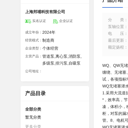
产品介绍
上海邦埔科技有限公司
分类
：
实名认证
企业认证
泵轴位置
：
2024年
成立年份：
电压
：
制造商
最后更新
：
经营模式：
额定扬程
：
个体经营
企业类型：
管道泵,离心泵,消防泵,
主营产品：
多级泵,排污泵,自吸泵
WQ、QW无
公司地址：
缠绕、无堵塞
试，各项指标
WQ无堵塞潜
产品目录
1.采用大流
*，效率高，
凑，体积小，
全部分类
柜，对泵的漏
暂无分类
管。8、电机
更多分类
WQ无堵塞潜