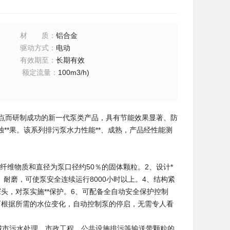
材质
：
铝合金
驱动方式
：
电动
有效期至
：
长期有效
额定流量
：
100m3/h)
特点而研制成功的新一代泵类产品，具有节能效果显著、防
*果。该系列排污泵水力性能**、成熟，产品经性能测
纤维物质和直径为泵口径约50％的固体颗粒。2、设计*
耐磨，可使泵安全连续运行8000小时以上。4、结构紧
头，对泵实施**保护。6、可配备全自动安全保护控制
可根据所需的水位变化，自动控制泵的停启，无需专人看
城市污水处理、市政工程、公共设施排污等输送带颗粒的