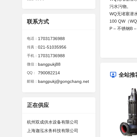
污水污物。
WQ无堵塞潜
联系方式
100 QW（WQ）
P – 不锈钢B 
17031736988
电话：
021-51035956
传真：
17031736988
手机：
bangpukj88
微信：
790082214
QQ：
全站推
bangpukj@gongchang.net
邮箱：
正在供应
杭州双成供水设备有限公司
上海迦泓水务科技有限公司