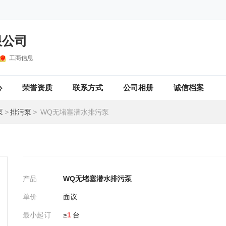
限公司
工商信息
心
荣誉资质
联系方式
公司相册
诚信档案
泵
>
排污泵
>
WQ无堵塞潜水排污泵
产品
WQ无堵塞潜水排污泵
单价
面议
最小起订
≥
1
台