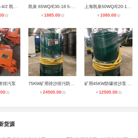
65WQ/E40-22-4/2 凯泉 WQ/E 系列小型
凯泉 65WQ/E30-18.5-3 原厂潜水排污
上海凯泉50WQ/E20-10.5-1.1潜水排污
00
1885.00
1080.00
/台
￥
/台
￥
/台
淤排污泵
75KW矿用排沙排污防爆泵
矿用45KW防爆排沙泵 证件齐全
.00
24500.00
12500.00
/台
￥
/台
￥
/台
新货源