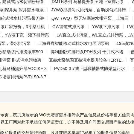
，隐藏式污水切割粉碎泵
DMTB系列 马桶提升泵 + 地下室排污泵
泵|深井泵|深井潜水电泵
JYWQ型搅匀式排污泵，自动搅匀式排污
切碎式潜水排污泵/带刀潜
QW（WQ）型无堵塞潜水排污泵，上海三
水泵厂家报价，3寸柴油机
GW管道式排污泵
YW液下排污泵
L
泵，YW液下泵，液下排污泵
LW直立式排污泵，WL直立式排污泵，LW
污泵，潜水排污泵
上海丹鹿智能移动式排水发电照明泵站
195动力
款移动防汛排涝泵车500
博利源卧式排污泵PDH系列 干井式不堵
排污泵 卧式污水污物离
瓦赫水泵德国瓦赫污水提升设备HERTE.
瓦
赫马桶提升器AOCIKE 3
PVD50-3.7陆上型联轴器式防爆型污水
塞排污泵PVD150-3.7
展示页，该页所展示的 WQ无堵塞潜水排污泵产品信息及价格等相关信息均
世界工厂网对此不承担任何保证责任，亦不涉及用户间因交易而产生的法
货物和服务的交易进行协商，以及获取各类与贸易相关的服务信息的渠道