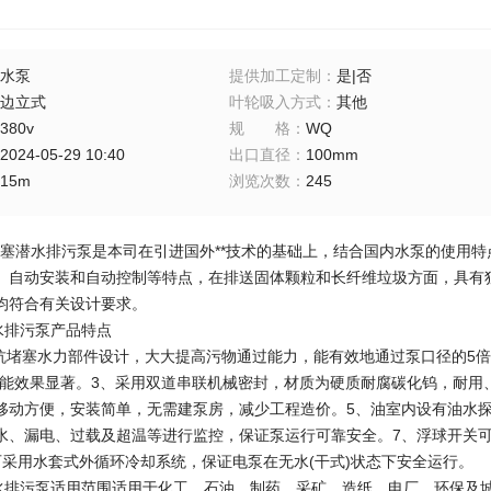
水泵
提供加工定制
：
是|否
边立式
叶轮吸入方式
：
其他
380v
规格
：
WQ
2024-05-29 10:40
出口直径
：
100mm
15m
浏览次数
：
245
堵塞潜水排污泵是本司在引进国外**技术的基础上，结合国内水泵的使用
、自动安装和自动控制等特点，在排送固体颗粒和长纤维垃圾方面，具有独*
均符合有关设计要求。
水排污泵产品特点
道抗堵塞水力部件设计，大大提高污物通过能力，能有效地通过泵口径的5倍
节能效果显著。3、采用双道串联机械密封，材质为硬质耐腐碳化钨，耐用、
移动方便，安装简单，无需建泵房，减少工程造价。5、油室内设有油水探
水、漏电、过载及超温等进行监控，保证泵运行可靠安全。7、浮球开关
可采用水套式外循环冷却系统，保证电泵在无水(干式)状态下安全运行。
水排污泵适用范围
适用于化工、石油、制药、采矿、造纸、电厂、环保及