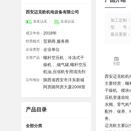
产品介绍
西安迈克欧机电设备有限公司
加工定制
：
实名认证
企业认证
型号
：
2018年
成立年份：
最后更新
：
贸易商,服务商
经营模式：
企业单位
企业类型：
螺杆空压机，冷冻式干
主营产品：
燥机，,储气罐,螺杆空压
机油,压缩机专用清洗剂
西安迈克欧机
陕西省西安市沣东新城
公司地址：
主要经营：螺
阿房路阿房大厦2008室
干燥机、模块
压机变速齿轮
水阀、零气耗
产品目录
配件、保养、
务。
迈克欧主要以
全部分类