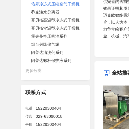
供完善的售前
佑昇冷冻式压缩空气干燥机
效果证明其质
乔克油水分离器
迈克欧始终秉
开贝拓高温型冷冻式干燥机
旨，以人为本
开贝拓常温型冷冻式干燥机
力争带给客户
金、机械、汽
霍夫曼空压机油系列
烟台兴隆储气罐
阿普达清洗剂系列
阿普达螺杆保护液系列
更多分类
全站推
联系方式
15229300404
电话：
029-63090018
传真：
15229300404
手机：