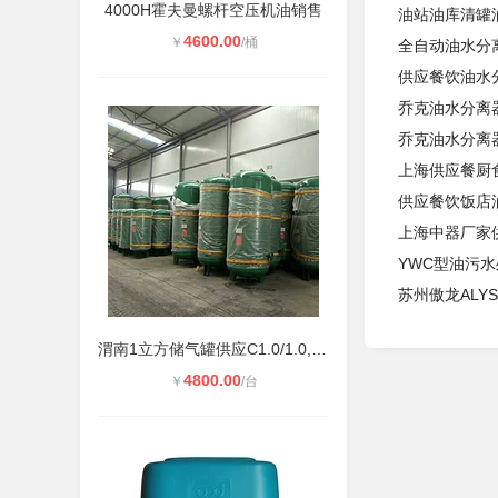
4000H霍夫曼螺杆空压机油销售
油站油库清罐油
4600.00
￥
/桶
全自动油水分
供应餐饮油水
乔克油水分离器S
乔克油水分离器 
上海供应餐厨
供应餐饮饭店
上海中器厂家
YWC型油污
苏州傲龙ALY
渭南1立方储气罐供应C1.0/1.0,渭南两
4800.00
￥
/台