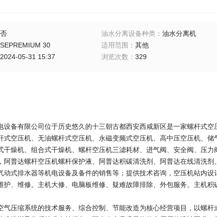
否
油水分离设备种类
：
油水分离机
SEPREMIUM 30
适用范围
：
其他
2024-05-31 15:37
浏览次数
：
329
电设备有限公司位于历史悠久的十三朝古都西安西咸新区是一家螺杆式空
杆式空压机、无油螺杆式空压机、永磁变频式空压机、高中压空压机、储
式干燥机、组合式干燥机、螺杆空压机三滤耗材、进气阀、安全阀、压力
，阿普达螺杆空压机螺杆保护液、阿普达积碳清洗剂、阿普达在线清洗剂
气动式排水器等机电设备及备件的销售等；提供技术咨询，空压机站内设
维护、维修。主机大修、电脑板维修、疑难故障排除、外包服务。主机积
空气压缩系统的技术服务、综合控制、节能改造为核心经营项目，以螺杆