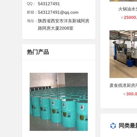
543127491
QQ：
火锅油水
543127491@qq.com
邮箱：
25000
￥
陕西省西安市沣东新城阿房
地址：
路阿房大厦2008室
热门产品
300.
￥
同类最