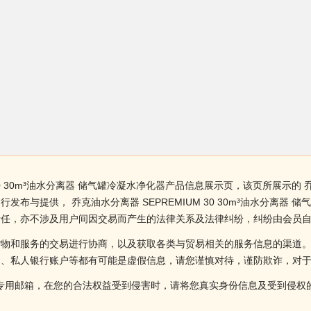
0 30m³油水分离器 储气罐冷凝水净化器产品信息展示页，该页所展示的 乔克油
布与提供， 乔克油水分离器 SEPREMIUM 30 30m³油水分离器
责任，亦不涉及用户间因交易而产生的法律关系及法律纠纷，纠纷由会员
货物和服务的交易进行协商，以及获取各类与贸易相关的服务信息的渠道
述、私人银行账户等都有可能是虚假信息，请您谨慎对待，谨防欺诈，对
侵权投诉的专用邮箱，在您的合法权益受到侵害时，请将您真实身份信息及受到