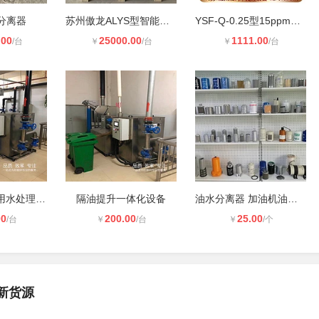
分离器
苏州傲龙ALYS型智能油水分离设备，高
YSF-Q-0.25型15ppm机舱内河油水分离
.00
25000.00
1111.00
/台
￥
/台
￥
/台
废食残渣厨房用水处理设备
隔油提升一体化设备
油水分离器 加油机油水分离器 加油站
00
200.00
25.00
/台
￥
/台
￥
/个
新货源