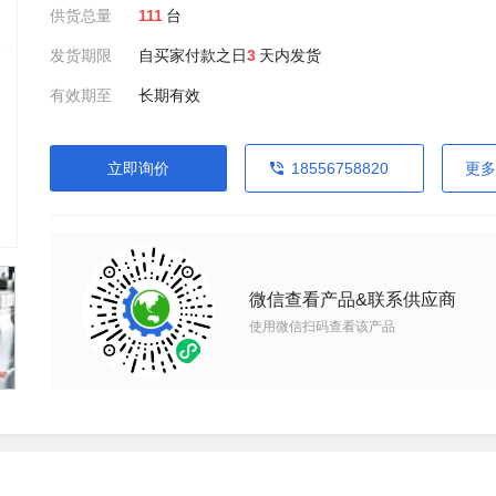
供货总量
111
台
发货期限
自买家付款之日
3
天内发货
有效期至
长期有效
立即询价
18556758820
更多
微信查看产品&联系供应商
使用微信扫码查看该产品