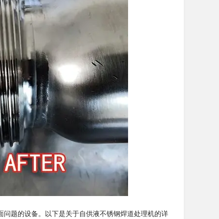
面问题的设备。以下是关于自供液不锈钢焊道处理机的详