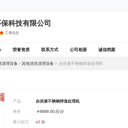
环保科技有限公司
工商信息
心
荣誉资质
联系方式
公司相册
诚信档案
洗清理设备
>
其他清洗清理设备
>
自供液不锈钢焊道处理机
产品
自供液不锈钢焊道处理机
单价
￥
8888.00
元/台
最小起订
≥
1
台