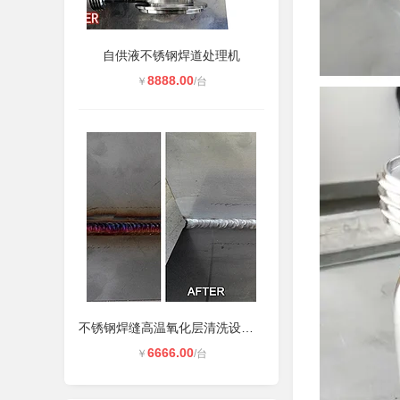
自供液不锈钢焊道处理机
8888.00
￥
/台
不锈钢焊缝高温氧化层清洗设备厂家
6666.00
￥
/台