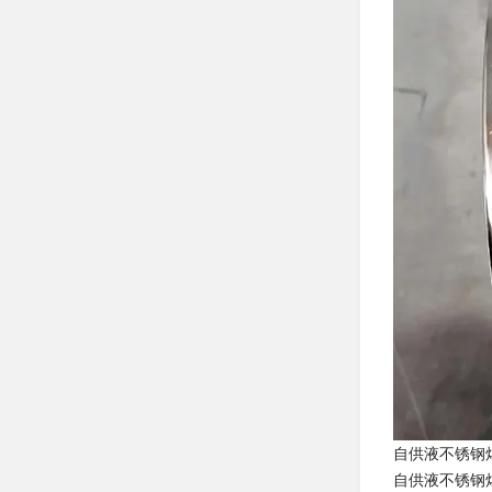
自供液不锈钢
自供液不锈钢