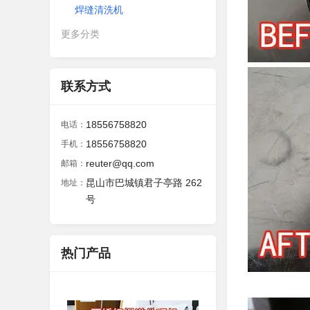
焊缝清洗机
更多分类
联系方式
18556758820
电话：
18556758820
手机：
reuter@qq.com
邮箱：
昆山市巴城镇君子亭路 262
地址：
号
热门产品