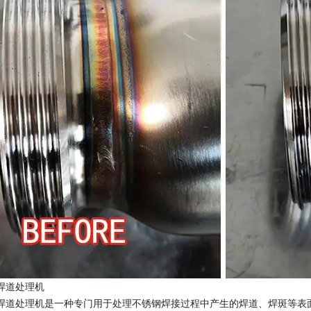
焊道处理机
焊道处理机是一种专门用于处理不锈钢焊接过程中产生的焊道、焊斑等表