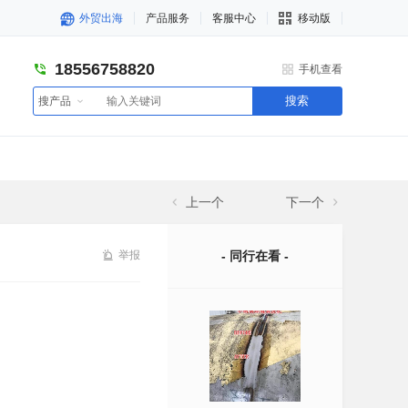
外贸出海
产品服务
客服中心
移动版
18556758820
手机查看
搜索
搜产品
上一个
下一个
举报
- 同行在看 -