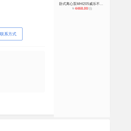
卧式离心泵MHI205威乐不锈钢水泵
￥
4468.00
/台
联系方式