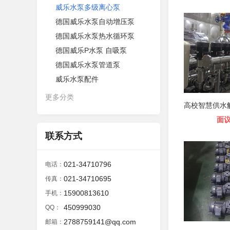
威乐水泵多级离心泵
德国威乐水泵自动增压泵
德国威乐水泵热水循环泵
德国威乐P水泵 自吸泵
德国威乐水泵管道泵
威乐水泵配件
更多分类
面
联系方式
021-34710796
电话：
021-34710695
传真：
15900813610
手机：
450999030
QQ：
2788759141@qq.com
邮箱：