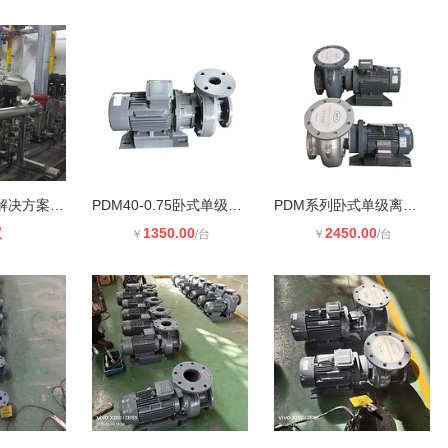
高校智慧供水解决方案：武汉鑫鹏给排
PDM40-0.75卧式单级离心泵适用于暖通
PDM系列卧式单级离心泵江苏博利源品
议
1350.00
2450.00
￥
/台
￥
/台