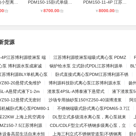
PDM25-0.37微小型离心泵 380V工业用
PDM150-15卧式单级离心泵 BLY博利源P
PDM150-11-4P 江苏博利源机械有限公
00
8700.00
8000.00
/台
￥
/台
￥
/台
新货源
3.7-4P江苏博利源喷淋泵 端
江苏博利源喷淋泵端吸式离心泵 PDMZ
心泵 博利源水泵成家诚
锅炉给水泵 立式卧式PDL江苏博利源单
B
江苏博利源BLY单机离心泵
卧式直接式离心泵PDM江苏博利源不锈
Z80-20悬臂式免维护
博利源科技卧式离心泵江苏博利源水泵
扬
L-A悬臂式液下1-2m
渣浆泵4PSL-A博泰液下悬臂式
液下渣浆泵5
Z50-12悬臂式无密封
沙场专用抽砂泵150YZ250-40淄博渣浆
阿尔
源机械卧式离心泵PDM80-1
不锈钢端吸式卧式离心泵PDM65-3.7江
22KW 上海上民空调冷
DL型立式多级清水离心泵，离心泵就来
Z150-7.5江苏博利源
CDL/CDLF型立式不锈钢多级离心泵，立
水设备高层生活自来水恒
上海三利立式不锈钢管道泵|不锈钢离
卧