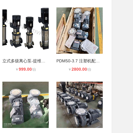
立式多级离心泵-提维夫智能装备
PDM50-3.7 注塑机配套泵 博利源PDM系
999.00
2800.00
￥
/台
￥
/台