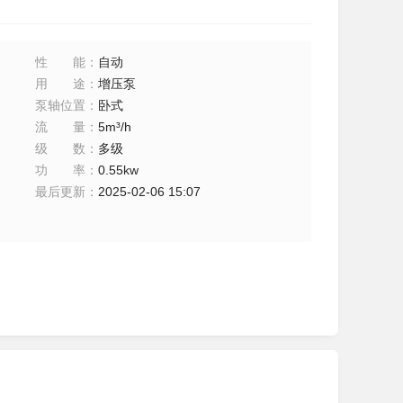
性能
：
自动
用途
：
增压泵
泵轴位置
：
卧式
流量
：
5m³/h
级数
：
多级
功率
：
0.55kw
最后更新
：
2025-02-06 15:07