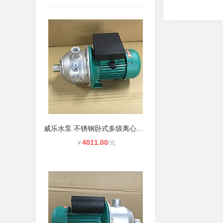
威乐水泵 不锈钢卧式多级离心泵MHI20
4011.00
￥
/元