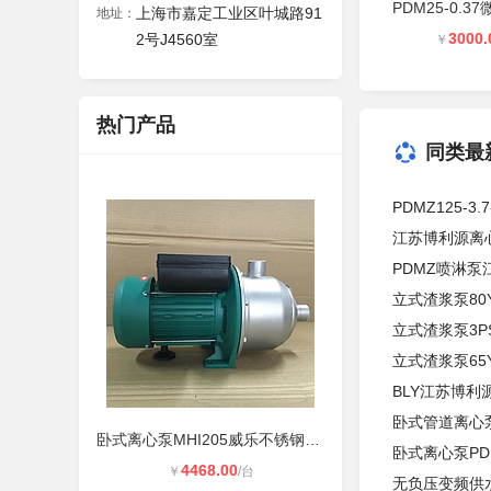
上海市嘉定工业区叶城路91
地址：
3000.
2号J4560室
￥
热门产品
同类最
PDMZ125-
江苏博利源离
PDMZ喷淋泵
立式渣浆泵80Y
立式渣浆泵3PS
立式渣浆泵65Y
BLY江苏博利
卧式管道离心泵
卧式离心泵MHI205威乐不锈钢水泵
卧式离心泵PDM
4468.00
￥
/台
无负压变频供