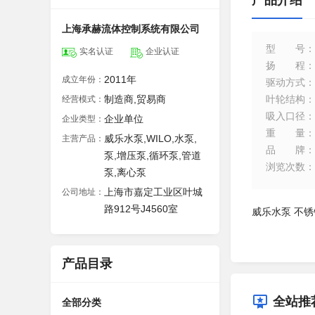
产品介绍
上海承赫流体控制系统有限公司
型号
：
实名认证
企业认证
扬程
：
2011年
成立年份：
驱动方式
：
制造商,贸易商
叶轮结构
：
经营模式：
吸入口径
：
企业单位
企业类型：
重量
：
威乐水泵,WILO,水泵,
主营产品：
品牌
：
泵,增压泵,循环泵,管道
浏览次数
：
泵,离心泵
上海市嘉定工业区叶城
公司地址：
路912号J4560室
威乐水泵 不锈
产品目录
全站推
全部分类