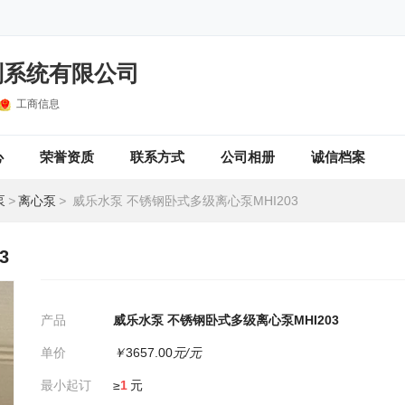
制系统有限公司
工商信息
心
荣誉资质
联系方式
公司相册
诚信档案
泵
>
离心泵
>
威乐水泵 不锈钢卧式多级离心泵MHI203
3
产品
威乐水泵 不锈钢卧式多级离心泵MHI203
单价
￥
3657.00
元/元
最小起订
≥
1
元