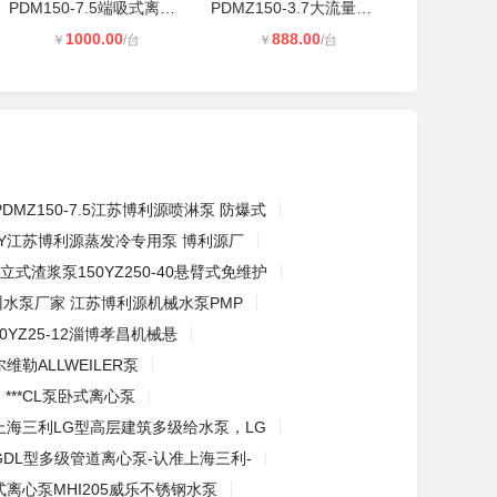
PDM150-7.5端吸式离心泵 江苏博利源
PDMZ150-3.7大流量低扬程水循环泵 博
1000.00
888.00
￥
/台
￥
/台
PDMZ150-7.5江苏博利源喷淋泵 防爆式
LY江苏博利源蒸发冷专用泵 博利源厂
立式渣浆泵150YZ250-40悬臂式免维护
州水泵厂家 江苏博利源机械水泵PMP
0YZ25-12淄博孝昌机械悬
维勒ALLWEILER泵
***CL泵卧式离心泵
上海三利LG型高层建筑多级给水泵，LG
GDL型多级管道离心泵-认准上海三利-
式离心泵MHI205威乐不锈钢水泵