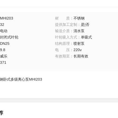
MHI203
材质
：
不锈钢
32
提供加工定制
：
是|否
电动
输送介质
：
清水泵
封闭式叶轮
叶轮吸入方式
：
单吸式
DN25
结构原理
：
喷射泵
9.8
电压
：
220v
威乐
有效期至
：
长期有效
371
钢卧式多级离心泵MHI203
荐