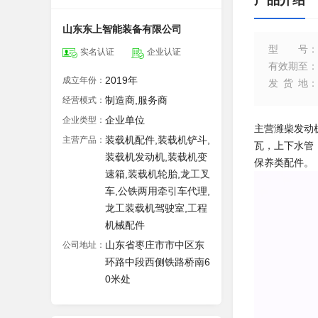
产品介绍
山东东上智能装备有限公司
型号
：
实名认证
企业认证
有效期至
：
2019年
成立年份：
发货地
：
制造商,服务商
经营模式：
企业单位
企业类型：
主营潍柴发动
装载机配件,装载机铲斗,
主营产品：
瓦，上下水管
装载机发动机,装载机变
保养类配件。
速箱,装载机轮胎,龙工叉
车,公铁两用牵引车代理,
龙工装载机驾驶室,工程
机械配件
山东省枣庄市市中区东
公司地址：
环路中段西侧铁路桥南6
0米处