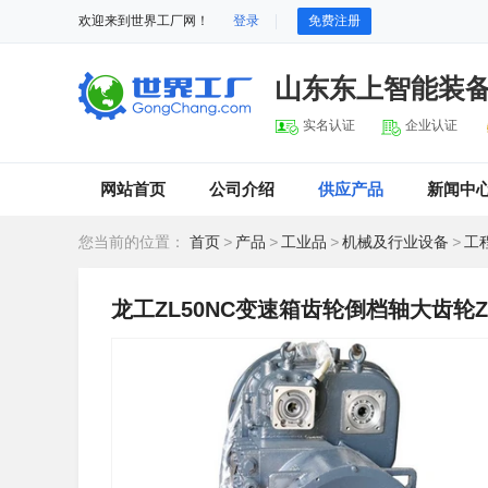
欢迎来到世界工厂网！
登录
免费注册
山东东上智能装
实名认证
企业认证
网站首页
公司介绍
供应产品
新闻中
您当前的位置：
首页
>
产品
>
工业品
>
机械及行业设备
>
工
龙工ZL50NC变速箱齿轮倒档轴大齿轮ZL30