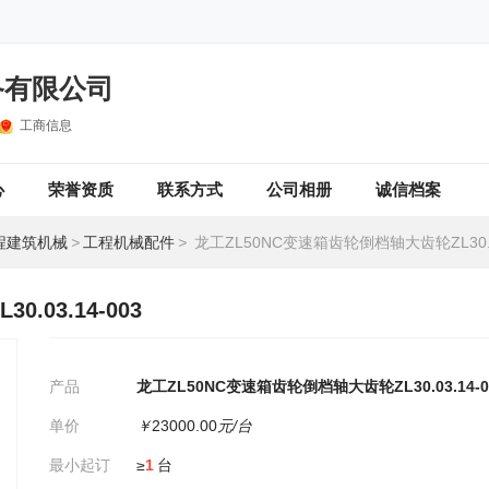
备有限公司
工商信息
心
荣誉资质
联系方式
公司相册
诚信档案
程建筑机械
>
工程机械配件
>
龙工ZL50NC变速箱齿轮倒档轴大齿轮ZL30.03
.03.14-003
产品
龙工ZL50NC变速箱齿轮倒档轴大齿轮ZL30.03.14-0
单价
￥
23000.00
元/台
最小起订
≥
1
台