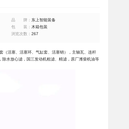
品牌
：
东上智能装备
包装
：
木箱包装
浏览次数
：
267
配套（活塞、活塞环、气缸套、活塞销），主轴瓦、连杆
，除水放心滤，国三发动机粗滤、精滤，原厂潍柴机油等