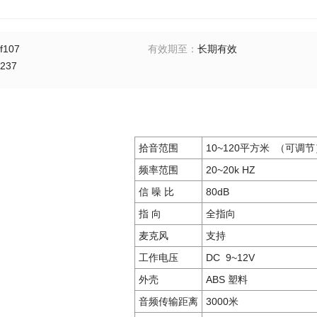
f107
有效期至
：
长期有效
237
拾音范围
10~120
平方米
（可调节
频率范围
20~20k HZ
信 噪 比
80dB
指 向
全指向
麦克风
支持
工作电压
DC
9~12V
外壳
ABS
塑料
音频传输距离
3000
米