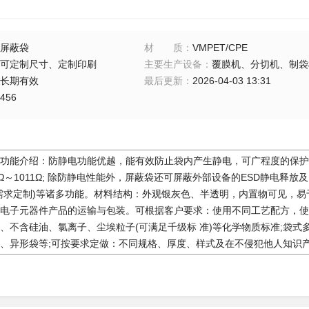
屏蔽袋
材质
：
VMPET/CPE
可定制尺寸、定制印刷
主要生产设备
：
覆膜机、分切机、制袋
长期有效
最后更新
：
2026-04-03 13:31
456
功能介绍：防静电功能优越，能有效防止袋内产生静电，可广程度的保护
9Ω～1011Ω; 除防静电性能外，屏蔽袋还可屏蔽外部设备的ESD静电
需求定制)等诸多功能。材料结构：外观银灰色、半透明，内置物可见，易于
电子元器件产品的运输与包装。可根据客户要求：使用不同工艺配方，使表面
、不含硅油、氯离子、尘埃粒子(可满足千级标 准)等化学物质标准;袋
、异形袋等;可按要求定做：不同规格、厚度、样式及在不侵犯他人知识