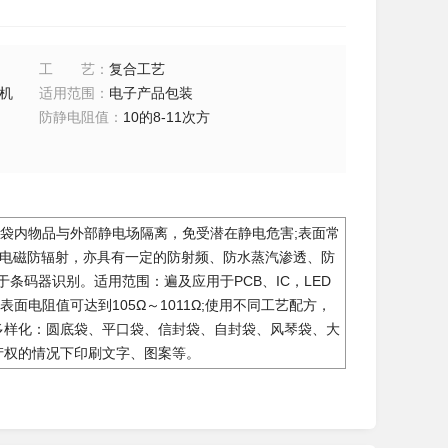
工艺
：
复合工艺
机
适用范围
：
电子产品包装
防静电阻值
：
10的8-11次方
袋内物品与外部静电场隔离，免受潜在静电危害;表面常
释放及电磁防辐射，亦具有一定的防射频、防水蒸汽渗透、防
条码器识别。适用范围：遍及应用于PCB、IC，LED
电阻值可达到105Ω～1011Ω;使用不同工艺配方，
式多样化：圆底袋、平口袋、信封袋、自封袋、风琴袋、大
产权的情况下印刷文字、图案等。