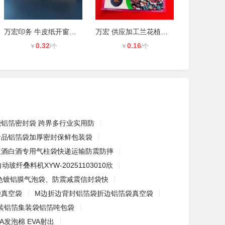
万宏印务 牛皮纸开窗袋 茶叶袋 木耳
万宏 供应加工兰花植料包装袋 园艺肥
0.32
0.16
￥
/个
￥
/个
能铝箔密封袋 跨界多行业实用防
食品铝箔袋加厚密封保鲜包装袋
红酒白酒专用气柱袋快递运输防震防摔
动玻纤叠料机XYW-20251103010欣
色镀铝膜气泡袋、防震减震信封袋快
袋真空袋
M边折边背封铝箔袋折边铝箔袋真空袋
公斤装铝箔集装袋铝箔吨包袋
A发泡棉 EVA射出