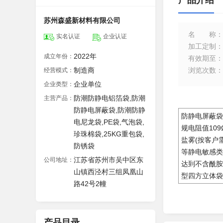
产品介绍
苏州森盛新材料有限公司
名称
：
实名认证
企业认证
加工定制
：
2022年
成立年份：
有效期至
：
制造商
浏览次数
：
经营模式：
企业单位
企业类型：
防潮防静电铝箔袋,防潮
主营产品：
防静电屏蔽袋,防潮防静
防静电屏蔽袋
电尼龙袋,PE袋,气泡袋,
规电阻值10
珍珠棉袋,25KG重包袋,
盐雾(按客户
防锈袋
等静电敏感类
江苏省苏州市吴中区东
公司地址：
达到不含酰胺
山镇西泾村三组凤凰山
型四方立体袋
路42号2幢
产品目录