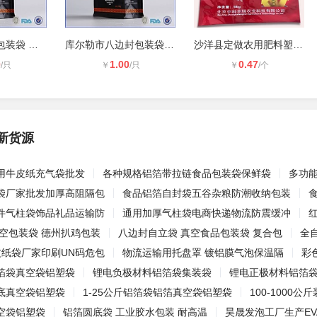
合肥市八边封包装袋 合肥八边封拉链
库尔勒市八边封包装袋/八面封拉链袋
沙洋县定做农用肥料塑包袋 水溶肥叶
0
1.00
0.47
/只
￥
/只
￥
/个
新货源
用牛皮纸充气袋批发
各种规格铝箔带拉链食品包装袋保鲜袋
多功
袋厂家批发加厚高阻隔包
食品铝箔自封袋五谷杂粮防潮收纳包装
件气柱袋饰品礼品运输防
通用加厚气柱袋电商快递物流防震缓冲
真空包装袋 德州扒鸡包装
八边封自立袋 真空食品包装袋 复合包
全自
皮纸袋厂家印刷UN码危包
物流运输用托盘罩 镀铝膜气泡保温隔
彩
箔袋真空袋铝塑袋
锂电负极材料铝箔袋集装袋
锂电正极材料铝箔
底真空袋铝塑袋
1-25公斤铝箔袋铝箔真空袋铝塑袋
100-1000
空袋铝塑袋
铝箔圆底袋 工业胶水包装 耐高温
昊晟发泡工厂生产EV