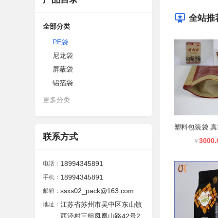
全站推
全部分类
PE袋
尼龙袋
屏蔽袋
铝箔袋
更多分类
联系方式
3000.
￥
18994345891
电话：
18994345891
手机：
ssxs02_pack@163.com
邮箱：
江苏省苏州市吴中区东山镇
地址：
西泾村三组凤凰山路42号2