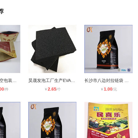
荐
塑料包装袋 真空包装袋 德州扒鸡包装
昊晟发泡工厂生产EVA发泡棉 EVA射出
长沙市八边封拉链袋 长沙市八面封包
00
2.65
1.00
/件
￥
/个
￥
/元