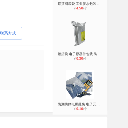
铝箔圆底袋 工业胶水包装 耐高温
￥
4.50
/个
联系方式
铝箔袋 电子原器件包装 防潮防静电
￥
0.30
/个
防潮防静电屏蔽袋 电子元器件、芯片
￥
0.10
/个