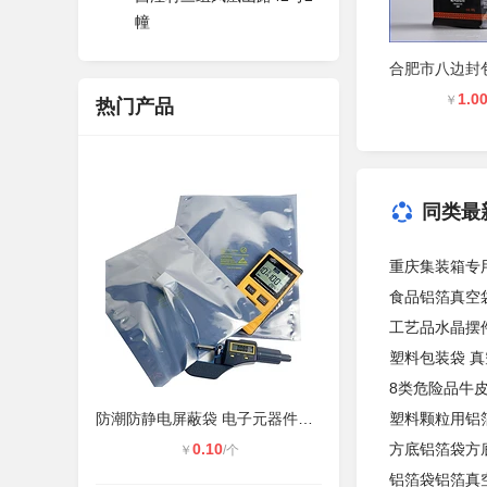
幢
1.0
￥
热门产品
同类最
重庆集装箱专
食品铝箔真空
工艺品水晶摆
塑料包装袋 
8类危险品牛
防潮防静电屏蔽袋 电子元器件、芯片
塑料颗粒用铝
0.10
方底铝箔袋方
￥
/个
铝箔袋铝箔真