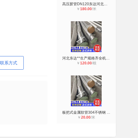
高压胶管DN120东达河北黑色耐压加布
￥
180.00
/米
河北东达**生产规格齐全机械设备信
联系方式
￥
120.00
/根
板把式金属软管304不锈钢 焊接螺纹金
￥
20.00
/米