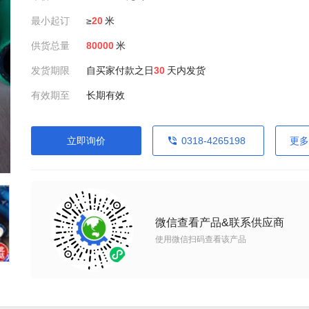
最小起订
≥
20
米
供货总量
80000
米
发货期限
自买家付款之日
30
天内发货
有效期至
长期有效
立即询价
0318-4265198
更多
微信查看产品&联系供应商
使用微信扫码查看该产品