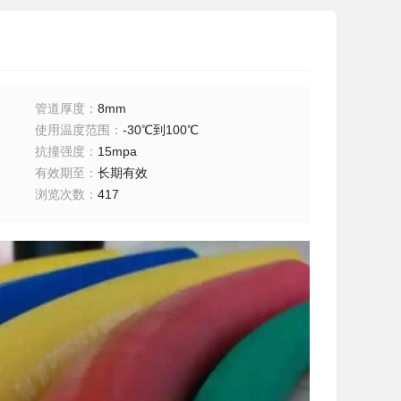
管道厚度
：
8mm
使用温度范围
：
-30℃到100℃
抗撞强度
：
15mpa
有效期至
：
长期有效
浏览次数
：
417