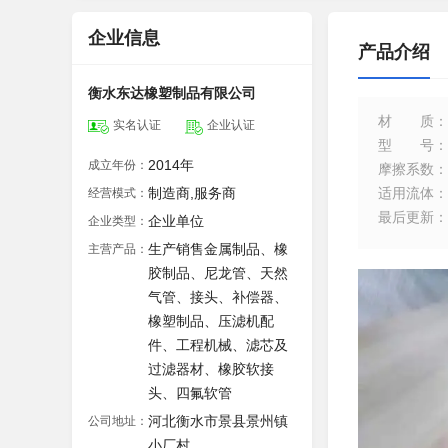
企业信息
产品介绍
衡水东达橡塑制品有限公司
材质
：
实名认证
企业认证
型号
：
2014年
成立年份：
摩擦系数
：
制造商,服务商
适用流体
：
经营模式：
最后更新
：
企业单位
企业类型：
生产销售金属制品、橡
主营产品：
胶制品、尼龙管、天然
气管、接头、补偿器、
橡塑制品、压滤机配
件、工程机械、滤芯及
过滤器材、橡胶软接
头、四氟软管
河北衡水市景县景州镇
公司地址：
小厂村