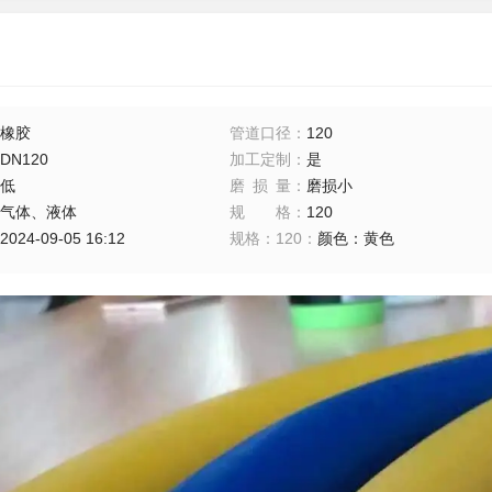
橡胶
管道口径
：
120
DN120
加工定制
：
是
低
磨损量
：
磨损小
气体、液体
规格
：
120
2024-09-05 16:12
规格：120
：
颜色：黄色