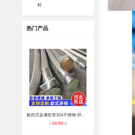
村
热门产品
板把式金属软管304不锈钢 焊接螺纹金
20.00
￥
/米