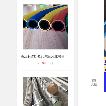
高压胶管DN120东达河北黑色耐压加布
180.00
￥
/米