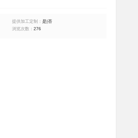
提供加工定制
：
是|否
浏览次数
：
276