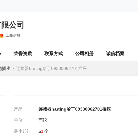
有限公司
工商信息
心
荣誉资质
联系方式
公司相册
诚信档案
他插座
>
连接器harting哈丁09330062701插座
产品
连接器harting哈丁09330062701插座
单价
面议
最小起订
≥
1
个