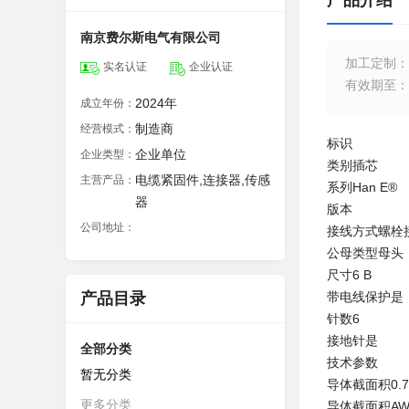
产品介绍
南京费尔斯电气有限公司
加工定制
：
实名认证
企业认证
有效期至
：
2024年
成立年份：
制造商
经营模式：
标识
企业单位
企业类型：
类别插芯
电缆紧固件,连接器,传感
主营产品：
系列Han E®
器
版本
公司地址：
接线方式螺栓
公母类型母头
尺寸6 B
产品目录
带电线保护是
针数6
接地针是
全部分类
技术参数
暂无分类
导体截面积0.75 .
更多分类
导体截面积AWG 1