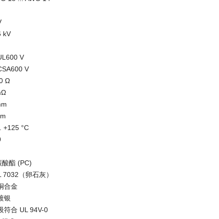
V
kV
600 V
A600 V
 Ω
mΩ
mm
Nm
 +125 °C
0
酸酯 (PC)
L 7032（卵石灰）
铜合金
镀银
合 UL 94V-0