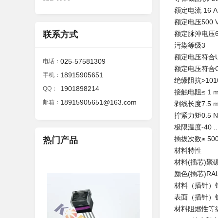
额定电流‌ 16 A
额定电压500 
联系方式
额定脉沖电压6 
污染等级3
额定电压符合UL
025-57581309
电话：
额定电压符合CS
18915905651
手机：
绝缘阻抗>1010
1901898214
QQ：
接触电阻≤ 1 
18915905651@163.com
邮箱：
剥线长度7.5 
拧紧力矩0.5 
极限温度-40 ...
插拔次数≥ 50
热门产品
材料特性
材料(插芯)聚碳
颜色(插芯)RA
材料（插针）
表面（插针）
材料阻燃性等级符