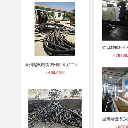
76800
￥
泰州起帆电缆线回收 泰兴二手电缆线
650.00
￥
/米
667.
￥