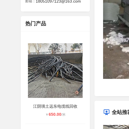
18051097123@163.com
邮箱：
热门产品
江阴璜土远东电缆线回收
全站推
650.00
￥
/米