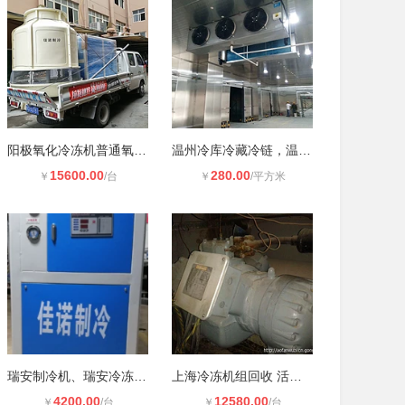
阳极氧化冷冻机普通氧化冷水机组硬质
温州冷库冷藏冷链，温州冷库工程，温
15600.00
280.00
￥
/台
￥
/平方米
瑞安制冷机、瑞安冷冻机、瑞安冷水机
上海冷冻机组回收 活塞冷冻机组回收
4200.00
12580.00
￥
/台
￥
/台