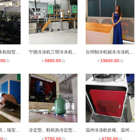
铝型材螺杆冷水机组型材氧化冷冻机型
宁德冷冻机三明冷水机南平冷却机龙岩
台州制冷机丽水冷冻机台州丽水冷却机
.00
5880.00
19600.00
/台
￥
/台
￥
/台
温州电镀冷冻机，瑞安电镀冷水机，乐
冷定型、鞋机热冷定型流水线，温州冷
温州冷冻机价格、温州制冷机免费维修
00
5780.00
4780.00
/台
￥
/台
￥
/台