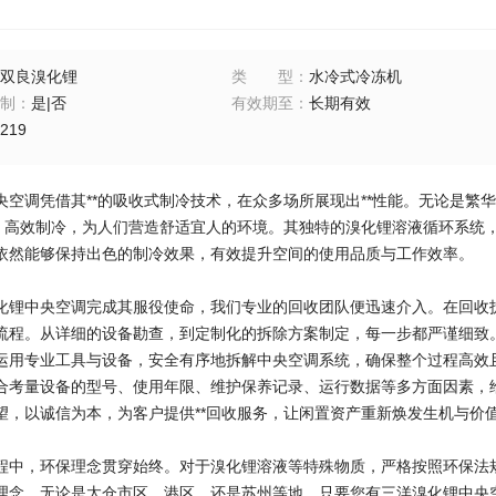
双良溴化锂
类型
：
水冷式冷冻机
制
：
是|否
有效期至
：
长期有效
219
央空调凭借其**的吸收式制冷技术，在众多场所展现出**性能。无论是繁
度，高效制冷，为人们营造舒适宜人的环境。其独特的溴化锂溶液循环系统
依然能够保持出色的制冷效果，有效提升空间的使用品质与工作效率。
化锂中央空调完成其服役使命，我们专业的回收团队便迅速介入。在回收拆
流程。从详细的设备勘查，到定制化的拆除方案制定，每一步都严谨细致
运用专业工具与设备，安全有序地拆解中央空调系统，确保整个过程高效
合考量设备的型号、使用年限、维护保养记录、运行数据等多方面因素，
望，以诚信为本，为客户提供**回收服务，让闲置资产重新焕发生机与价
程中，环保理念贯穿始终。对于溴化锂溶液等特殊物质，严格按照环保法
理念。无论是太仓市区、港区，还是苏州等地，只要您有三洋溴化锂中央