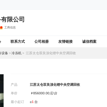
备有限公司
工商信息
心
联系方式
公司相册
友情链接
诚信档案
冷设备
>
冷冻机
>
江苏太仓双良溴化锂中央空调回收
产品
江苏太仓双良溴化锂中央空调回收
单价
￥
856000.00
元/台
最小起订
≥
1
台