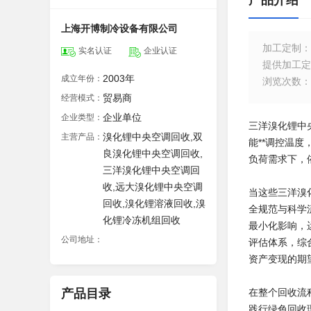
产品介绍
上海开博制冷设备有限公司
加工定制
：
实名认证
企业认证
提供加工定
2003年
成立年份：
浏览次数
：
贸易商
经营模式：
企业单位
企业类型：
三洋溴化锂中
溴化锂中央空调回收,双
主营产品：
能**调控温
良溴化锂中央空调回收,
负荷需求下，
三洋溴化锂中央空调回
收,远大溴化锂中央空调
当这些三洋溴
回收,溴化锂溶液回收,溴
全规范与科学
化锂冷冻机组回收
最小化影响，
公司地址：
评估体系，综
资产变现的期
产品目录
在整个回收流
践行绿色回收