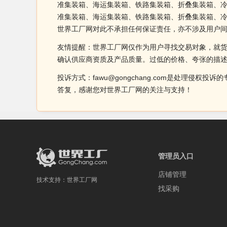
准集装箱、海运集装箱、铁路集装箱、折叠集装箱、冷
准集装箱、海运集装箱、铁路集装箱、折叠集装箱、
世界工厂网对此不承担任何保证责任，亦不涉及用户
友情提醒：世界工厂网仅作为用户寻找交易对象，就
确认供应商资质及产品质量。过低的价格、夸张的描
投诉方式：fawu@gongchang.com是处理
答复，感谢您对世界工厂网的关注与支持！
管理员入口
店铺管理
技术支持：
世界工厂网
找采购