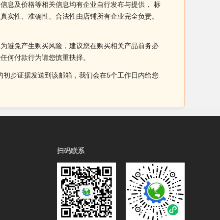
信息及价格等相关信息均有企业自行发布与提供， 标
品真实性、准确性、合法性由店铺所有企业完全负责。
。为避免产生购买风险，建议您在购买相关产品前务必
于任何付款行为请您慎重抉择。
侵权的初步证据发送到该邮箱，我们会在5个工作日内给您
扫码联系