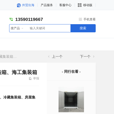
外贸出海
产品服务
客服中心
移动版
13590119667
手机查看
搜索
搜产品
各类定制集装箱
上一个
下一个
装箱、海工集装箱
- 同行在看 -
举报
、冷藏集装箱、房屋集