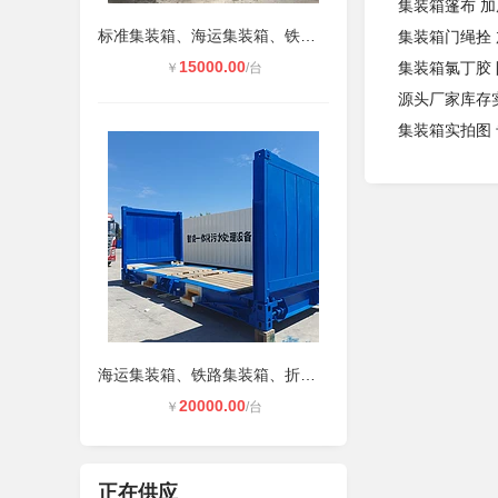
集装箱篷布 加
标准集装箱、海运集装箱、铁路集装箱
集装箱门绳拴 
15000.00
集装箱氯丁胶
￥
/台
源头厂家库存
集装箱实拍图
海运集装箱、铁路集装箱、折叠集装箱
20000.00
￥
/台
正在供应