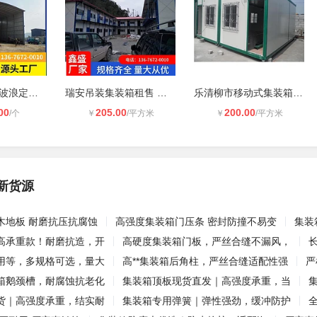
鑫盛活动房 大波浪定制 钢结构施工
瑞安吊装集装箱租售 单层打包箱 2手
乐清柳市移动式集装箱 青田护栏安装
00
205.00
200.00
/个
￥
/平方米
￥
/平方米
新货源
木地板 耐磨抗压抗腐蚀
高强度集装箱门压条 密封防撞不易变
集装
高承重款！耐磨抗造，开
高硬度集装箱门板，严丝合缝不漏风，
用等，多规格可选，量大
高**集装箱后角柱，严丝合缝适配性强
严
箱鹅颈槽，耐腐蚀抗老化
集装箱顶板现货直发｜高强度承重，当
货｜高强度承重，结实耐
集装箱专用弹簧｜弹性强劲，缓冲防护