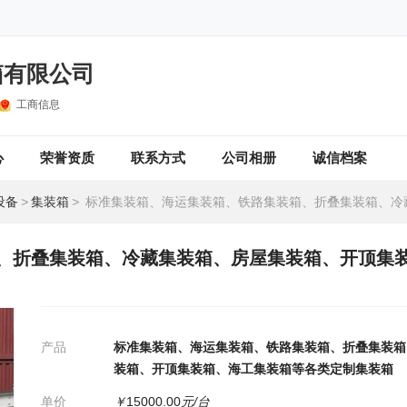
箱有限公司
工商信息
心
荣誉资质
联系方式
公司相册
诚信档案
设备
>
集装箱
>
标准集装箱、海运集装箱、铁路集装箱、折叠集装箱、冷藏集装箱、房屋集装箱、开顶集装箱、海工集装箱等
、折叠集装箱、冷藏集装箱、房屋集装箱、开顶集
产品
标准集装箱、海运集装箱、铁路集装箱、折叠集装箱
装箱、开顶集装箱、海工集装箱等各类定制集装箱
单价
￥
15000.00
元/台