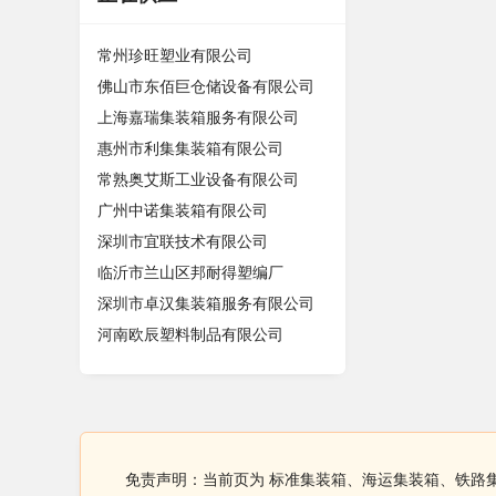
常州珍旺塑业有限公司
佛山市东佰巨仓储设备有限公司
上海嘉瑞集装箱服务有限公司
惠州市利集集装箱有限公司
常熟奥艾斯工业设备有限公司
广州中诺集装箱有限公司
深圳市宜联技术有限公司
临沂市兰山区邦耐得塑编厂
深圳市卓汉集装箱服务有限公司
河南欧辰塑料制品有限公司
免责声明：当前页为 标准集装箱、海运集装箱、铁路