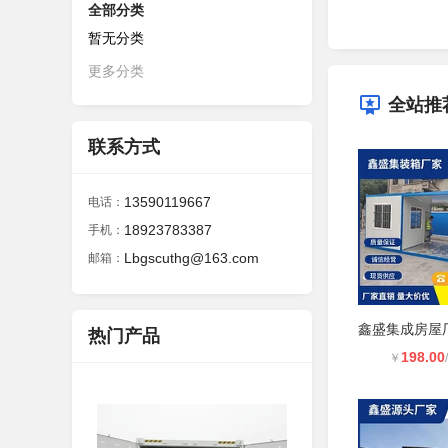
全部分类
暂无分类
更多分类
全站推
联系方式
13590119667
电话：
18923783387
手机：
Lbgscuthg@163.com
邮箱：
热门产品
198.00
￥