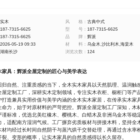
实木
风格
：
古典中式
187-7315-6625
型号
：
187-7315-6625
187-7315-6625
品牌
：
辉派
2026-05-19 09:33
材料
：
乌金木,沙比利木,海棠木
湖南长沙
浏览次数
：
124
木家具：辉派全屋定制的匠心与美学表达
回归自然、注重质感的当下，全木实木家具以天然肌理、温润触
全屋定制工厂，深耕实木定制领域，专注实木衣柜、橱柜门等产
户打造兼具实用价值与美学内涵的全木实木家居，在传承实木家
生命力，始于对原材料的严苛把控。辉派全屋定制工厂深知，木
严谨标准，优选北美红橡木、樱桃木、白蜡木及非洲乌金木等稳
力，适配南方湿润气候。工厂摒弃劣质板材与拼接木料，坚持全
木材均经过长时间自然阴干与蒸汽烘干交替处理，再通过含水率
开裂、变形的概率，让实木家具的自然质感得以长久留存。