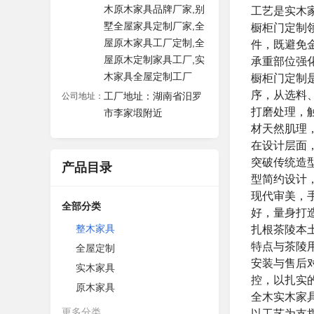
木原木家具品牌厂家,别
工艺是实木
墅全屋家具定制厂家,全
橱柜门定制
屋原木家具工厂定制,全
件，既避免
屋原木定制家具工厂,实
承重部位强
木家具全屋定制工厂
橱柜门定制
序，从选料
工厂地址：湖南省汨罗
公司地址：
打磨处理，
市李家塅附近
材天然肌理
在设计层面
突破传统造
产品目录
型简约设计
现代审美，
全部分类
好，量身打
整木家具
扎根茶陵本
特点与茶陵
全屋定制
安装与售后
实木家具
控，以扎实
原木家具
全木实木家
更多分类
以工艺为支