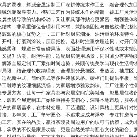
家具的灵魂，辉派全屋定制工厂深耕传统木作工艺，融合现代加
领域沉淀深厚实力。榫卯工艺作为传统木作的精髓，被工厂灵活
金属生锈导致的结构松动，又让家具部件贴合更紧密，增强整体
化结构，非承重部位合理利用木材，兼顾稳固性与自然纹理完整
是辉派的核心优势之一，工厂针对厨房潮湿、油污重的环境特性
、开料、打磨到涂装，层层把控。选料时注重纹理连贯，对开门
触感柔和，规避日常磕碰风险。表面处理选用环保水性漆或木蜡
，又提升防潮、耐污性能，适配厨房使用场景，同时减少有害物
，辉派全屋定制工厂紧扣时尚趋势，兼顾传统美学与现代生活需
型局限，结合现代收纳理念，合理划分悬挂区、叠放区、抽屉区
，适配新中式、简约美式等多种装修风格。橱柜门则提供平板、
手工雕琢的纹理细腻流畅，为家居增添雅致韵味。工厂注重个性
造专属方案，让每一件家具都与家居空间完美融合，彰显居住者
土，辉派全屋定制工厂始终秉持务实初心，深耕本地市场，服务
用户的家居需求，在木材处理、工艺适配、设计风格上更具针对
对接。多年来，工厂坚守匠心，不追求速成与浮夸，专注打磨每
的工艺、实在的品质，赢得茶陵及周边用户的认可与信赖，成为
具，承载的不仅是家居功能，更是自然美学与匠心文化的融合。
撑，以时尚为导向，在实木衣柜、橱柜门定制领域持续深耕，既