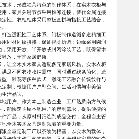
工技术，形成独具特色的制作体系，在实木衣柜与
运用，家具关键节点采用榫卯连接，替代金属连接
稳定性。衣柜柜体采用整板直拼与指接工艺结合，
性。
，打造适配性工艺体系。门板制作遵循多道精细工
采用同材同纹拼接，保证视觉协调；边缘采用圆润
油，采用开放、半开放或封闭涂装工艺，既保留木
质释放，守护家居健康。
求，让全木实木家具适配多元家居风格。实木衣柜
，满足不同衣物收纳需求，同时通过线条简化、造
造型、雕花等多种款式，雕花工艺融合传统纹样与
化定制，根据用户户型空间、生活习惯与审美偏
的生活品味。
本地用户。作为本土制造企业，工厂熟悉南方气候
性，能快速响应本地用户的定制需求，提供便捷的
一件产品，从原材料筛选到成品交付，全程自主管
本地全木实木家具定制领域的重要力量。
辉派全屋定制工厂以茶陵为根基，以实木为载体，
传承传统木作工艺的精髓，又贴合现代家居的时尚