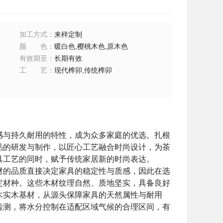
加工方式
：
来样定制
颜色
：
暖白色,樱桃木色,原木色
有效期至
：
长期有效
工艺
：
现代榫卯,传统榫卯
感与持久耐用的特性，成为众多家庭的优选。扎根
品的研发与制作，以匠心工艺融合时尚设计，为茶
具工艺的同时，赋予传统家居新的时尚表达。
材的品质直接决定家具的稳定性与质感，因此在选
定材种。这些木材纹理自然、质地坚实，具备良好
木实木基材，从源头保障家具的天然属性与耐用
检测，将水分控制在适配区域气候的合理区间，有