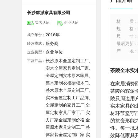
产品介绍
长沙辉派家具有限公司
材质
：
实名认证
企业认证
规格
：
2016年
成立年份：
尺寸
：
服务商
最后更新
：
经营模式：
产地
：
企业单位
企业类型：
长沙原木全屋定制工厂,
主营产品：
实木全屋家具定制厂家,
茶陵全木实
全屋定制实木原木家具,
整木定制衣柜橱柜木门,
在家居消费
整木原木全屋定制工厂,
茶陵的辉派
实木全屋定制工厂品牌,
陵及周边用
全屋定制的家具工厂,全
实木家具的
屋定制家具厂家工厂,实
材环节坚守
力厂家全屋定制价格,全
的抗变形能
屋原木家具定制工厂,整
性。每一批
体家装全屋定制厂家,实
效降低家具