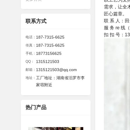
需求，让全
匠心篇章。
联 系 人：
联系方式
服 务 re 线（
扣 扣 号：131
187-7315-6625
电话：
187-7315-6625
传真：
18773156625
手机：
1315121503
QQ：
1315121503@qq.com
邮箱：
工厂地址：湖南省汨罗市李
地址：
家塅附近
热门产品