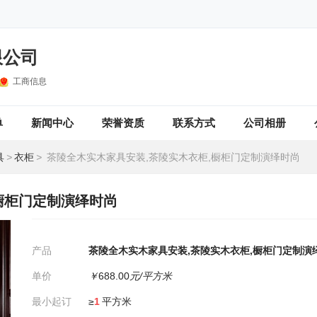
限公司
工商信息
单
新闻中心
荣誉资质
联系方式
公司相册
具
>
衣柜
>
茶陵全木实木家具安装,茶陵实木衣柜,橱柜门定制演绎时尚
橱柜门定制演绎时尚
产品
茶陵全木实木家具安装,茶陵实木衣柜,橱柜门定制演
单价
￥
688.00
元/平方米
最小起订
≥
1
平方米