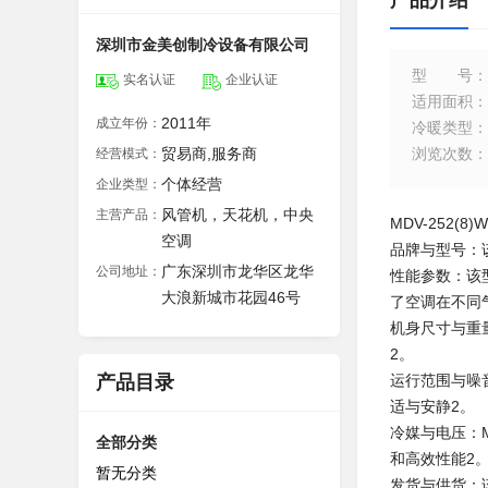
产品介绍
深圳市金美创制冷设备有限公司
型号
：
实名认证
企业认证
适用面积
：
2011年
成立年份：
冷暖类型
：
贸易商,服务商
浏览次数
：
经营模式：
个体经营
企业类型：
风管机，天花机，中央
主营产品：
‌MDV-25
空调
‌品牌与型号‌
广东深圳市龙华区龙华
公司地址：
‌性能参数‌：
大浪新城市花园46号
了空调在不同
‌机身尺寸与重量
2。
产品目录
‌运行范围与噪
适与安静‌2。
‌冷媒与电压‌
全部分类
和高效性能‌2
暂无分类
‌发货与供货