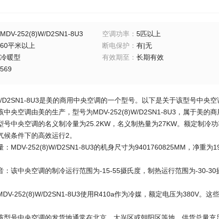
MDV-252(8)W/D2SN1-8U3
空调功率
：
5匹以上
60平米以上
断电保护
：
有|无
冷暖型
有效期至
：
长期有效
569
2(8)W/D2SN1-8U3是美的商用中央空调的一个型号‌。以下是关于该型号中
：该中央空调由美的生产，型号为MDV-252(8)W/D2SN1-8U3，属于美
该型号中央空调的名义制冷量为25.2KW，名义制热量为27KW。额定制冷功
气候条件下的高效运行‌2。
‌：MDV-252(8)W/D2SN1-8U3的机身尺寸为9401760825MM
音‌：该中央空调的制冷运行范围为-15-55摄氏度，制热运行范围为-30-
：MDV-252(8)W/D2SN1-8U3使用R410a作为冷媒，额定电压为3
。
‌：该型号中央空调的发货地通常在北京，大兴区或朝阳区等地。供货总量充足