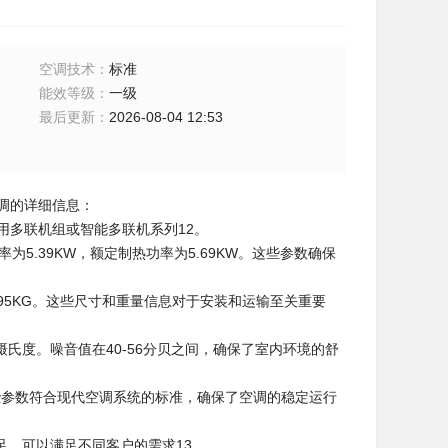
空调技术
：
标准
能效等级
：
一级
最后更新
：
2026-08-04 12:53
央空调的详细信息：
的商用多联机组或智能多联机系列‌12。
率为5.39KW，额定制热功率为5.69KW。这些参数确保
，净重为195KG。这些尺寸和重量信息对于安装和运输至关重要‌
30摄氏度。噪音值在40-56分贝之间，确保了室内环境的舒
80V。这些参数符合现代空调系统的标准，确保了空调的稳定运行
，可以满足不同客户的需求‌13。