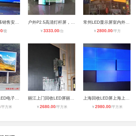
河南省LED屏幕销售安装公司
户外P2.5高清灯杆屏，智慧灯杆LED显
常州LED显示屏室内外高清全彩
00
3333.00
2800.00
/套
￥
/台
￥
/平方
户外工厂全彩LED电子大屏幕厂家 室外
丽江上门回收LED屏丽江回收LED拼接屏
上海回收LED屏上海上门回收LED屏全国
0
2680.00
2980.00
/平方米
￥
/平方米
￥
/平方米