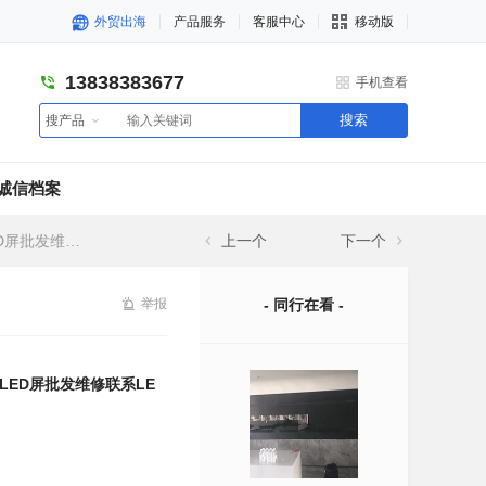
外贸出海
产品服务
客服中心
移动版
13838383677
手机查看
搜索
搜产品
诚信档案
系LED屏管家
上一个
下一个
举报
- 同行在看 -
LED屏批发维修联系LE