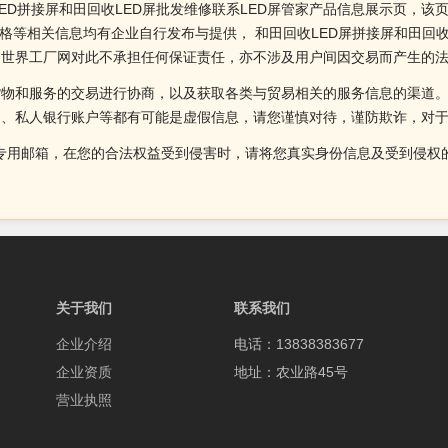
ED拼接屏和田回收LED屏批发维修联系LED屏管家产品信息展示页，该页
格等相关信息均有企业自行发布与提供， 和田回收LED屏拼接屏和田回收
。世界工厂网对此不承担任何保证责任，亦不涉及用户间因交易而产生的
货物和服务的交易进行协商，以及获取各类与贸易相关的服务信息的渠道
述、私人银行账户等都有可能是虚假信息，请您谨慎对待，谨防欺诈，对
侵权投诉的专用邮箱，在您的合法权益受到侵害时，请将您真实身份信息及受到
关于我们
联系我们
企业介绍
电话：13838383677
企业资质
地址：农业路45号
营业执照