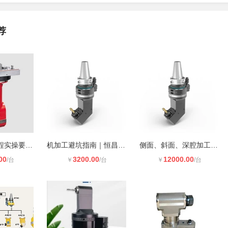
荐
角度铣头全流程实操要点：选型、安装
机加工避坑指南｜恒昌荣角度铣头实测
侧面、斜面、深腔加工受限？高精度角
00
3200.00
12000.00
/台
￥
/台
￥
/台