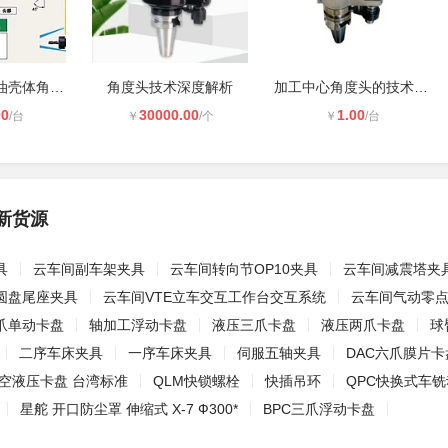
航空发动机燃油壳体角度头加工编程技
角度头技术深度解析
加工中心角度头的技术应用解析
00
30000.00
1.00
/台
￥
/个
￥
/台
新货源
具
云车间副车架夹具
云车间转向节OP10夹具
云车间减震塔夹
圆盘尾座夹具
云车间VTE立车交互工作台交互系统
云车间气动零点
爪单动卡盘
轴加工浮动卡盘
液压三爪卡盘
液压两爪卡盘
球
二序车床夹具
一序车床夹具
伺服五轴夹具
DAC六爪膜片卡盘
空液压卡盘 台湾标准
QLM快锁螺栓
快插吊环
QPC快换式车
星舵 开口防尘罩 伸缩式 X-7 Ф300*
BPC三爪浮动卡盘