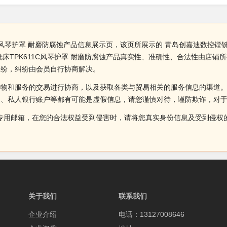
C风琴护罩 耐磨防腐蚀产品信息展示页，该页所展示的 青岛创嘉迪数控镗铣
床TPK611C风琴护罩 耐磨防腐蚀产品真实性、准确性、合法性由店
纠纷，纠纷由会员自行协商解决。
货物和服务的交易进行协商，以及获取各类与贸易相关的服务信息的渠道
述、私人银行账户等都有可能是虚假信息，请您谨慎对待，谨防欺诈，对
侵权投诉的专用邮箱，在您的合法权益受到侵害时，请将您真实身份信息及受到
关于我们
联系我们
企业介绍
电话：13127008646