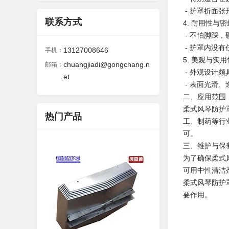
- 护罩折面
联系方式
4. 耐用性与
- 不怕脚踩
- 护罩内没
13127008646
手机：
5. 美观与实
chuangjiadi@gongchang.n
邮箱：
- 外观设计
et
- 表面光滑
二、应用范围
柔式风琴防护
热门产品
工、制药等行
可。
三、维护与保
为了确保柔式
可用中性清洁
柔式风琴防护
要作用。