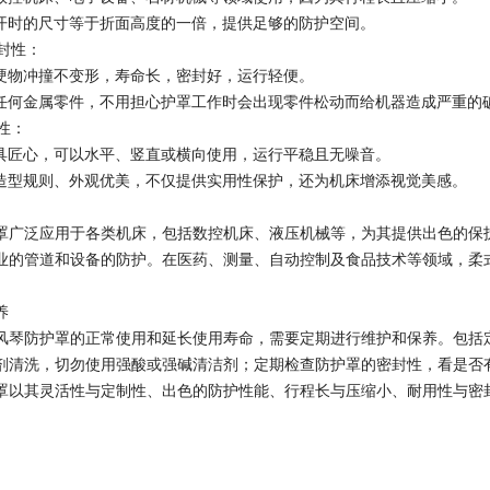
张开时的尺寸等于折面高度的一倍，提供足够的防护空间。
密封性：
，硬物冲撞不变形，寿命长，密封好，运行轻便。
有任何金属零件，不用担心护罩工作时会出现零件松动而给机器造成严重的
用性：
颇具匠心，可以水平、竖直或横向使用，运行平稳且无噪音。
、造型规则、外观优美，不仅提供实用性保护，还为机床增添视觉美感。
罩广泛应用于各类机床，包括数控机床、液压机械等，为其提供出色的保
业的管道和设备的防护。在医药、测量、自动控制及食品技术等领域，柔
养
风琴防护罩的正常使用和延长使用寿命，需要定期进行维护和保养。包括
剂清洗，切勿使用强酸或强碱清洁剂；定期检查防护罩的密封性，看是否
罩以其灵活性与定制性、出色的防护性能、行程长与压缩小、耐用性与密