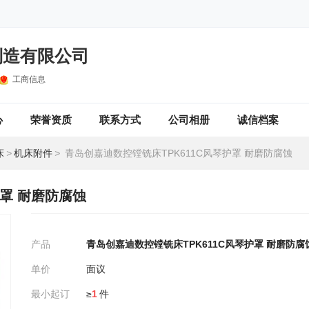
制造有限公司
工商信息
心
荣誉资质
联系方式
公司相册
诚信档案
床
>
机床附件
>
青岛创嘉迪数控镗铣床TPK611C风琴护罩 耐磨防腐蚀
护罩 耐磨防腐蚀
产品
青岛创嘉迪数控镗铣床TPK611C风琴护罩 耐磨防腐
单价
面议
最小起订
≥
1
件