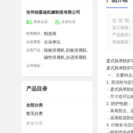
产品介绍
沧州创嘉迪机械制造有限公司
交货期
：
实名认证
企业认证
加工精度
：
制造商
经营模式：
产品新旧
：
企业单位
有效期至
：
企业类型：
链板排屑机,刮板排屑机,
主营产品：
磁性排屑机,步进排屑机
柔式风琴防护
公司地址：
柔式风琴防护
一、主要特点
1. 灵活性与
产品目录
- 柔式风琴
- 尺寸也可
2. 防护性能：
全部分类
- 具有防尘
暂无分类
- 采用双层
更多分类
3. 行程长与
- 特别适合