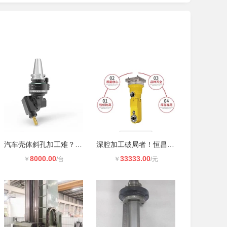
汽车壳体斜孔加工难？选对角度头效率
深腔加工破局者！恒昌荣 BT30 加长型
8000.00
33333.00
￥
/台
￥
/元