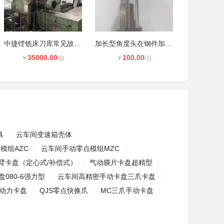
中捷镗铣床刀库常见故障及维修处理方
加长型角度头在钢件加工中因刚性不足
35000.00
100.00
￥
/台
￥
/台
具
云车间变速箱壳体
模组AZC
云车间手动零点模组MZC
臂卡盘（定心式/补偿式）
气动膜片卡盘超精型
080-6强力型
云车间高精密手动卡盘三爪卡盘
铣动力卡盘
QJS零点快换爪
MC三爪手动卡盘