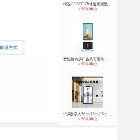
柯视COSEE 75寸透明柜数字人迎宾员互
￥
500.00
/台
联系方式
智能旋转屏广告机可定制LOGO
￥
500.00
/台
**屏数字人70寸/75寸/85寸/98寸柯
￥
500.00
/台