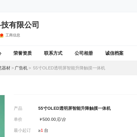
科技有限公司
工商信息
心
荣誉资质
联系方式
公司相册
诚信档案
览器材
>
广告机
>
55寸OLED透明屏智能升降触摸一体机
产品
55寸OLED透明屏智能升降触摸一体机
单价
￥
500.00
元/台
最小起订
≥
1
台