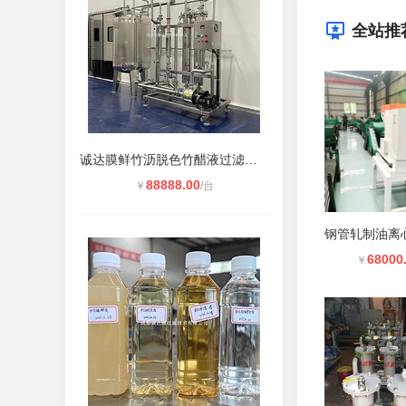
全站推
诚达膜鲜竹沥脱色竹醋液过滤成套膜分
88888.00
￥
/台
68000
￥