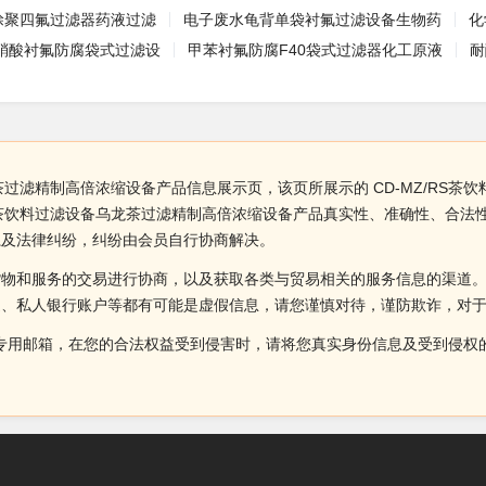
喷涂聚四氟过滤器药液过滤
电子废水龟背单袋衬氟过滤设备生物药
化
硝酸衬氟防腐袋式过滤设
甲苯衬氟防腐F40袋式过滤器化工原液
耐
龙茶过滤精制高倍浓缩设备产品信息展示页，该页所展示的 CD-MZ/RS
RS茶饮料过滤设备乌龙茶过滤精制高倍浓缩设备产品真实性、准确性、合
系及法律纠纷，纠纷由会员自行协商解决。
货物和服务的交易进行协商，以及获取各类与贸易相关的服务信息的渠道
述、私人银行账户等都有可能是虚假信息，请您谨慎对待，谨防欺诈，对
侵权投诉的专用邮箱，在您的合法权益受到侵害时，请将您真实身份信息及受到