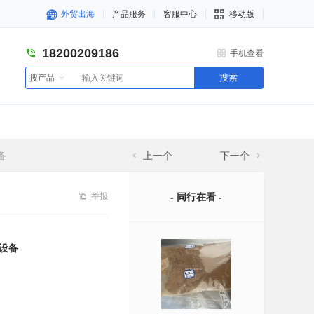
外贸出海
产品服务
客服中心
移动版
18200209186
手机查看
搜索
搜产品
备
上一个
下一个
举报
- 同行在看 -
缩设备