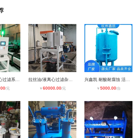
荐
钢管轧制油离心过滤系统，**分离铁
拉丝油/液离心过滤杂质、油泥
兴鑫凯 耐酸耐腐蚀 活性炭过滤器 结
.00
60000.00
5000.00
/元
￥
/元
￥
/台