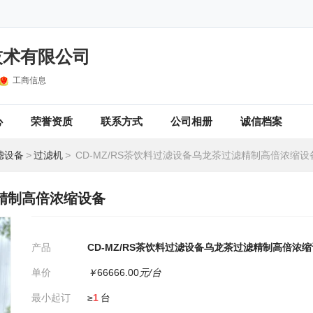
技术有限公司
工商信息
心
荣誉资质
联系方式
公司相册
诚信档案
滤设备
>
过滤机
>
CD-MZ/RS茶饮料过滤设备乌龙茶过滤精制高倍浓缩设
滤精制高倍浓缩设备
产品
CD-MZ/RS茶饮料过滤设备乌龙茶过滤精制高倍浓
单价
￥
66666.00
元/台
最小起订
≥
1
台