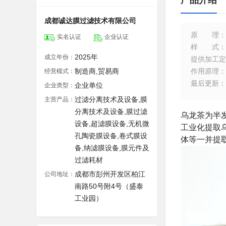
产品介绍
成都诚达膜过滤技术有限公司
原理
：
实名认证
企业认证
样式
：
2025年
成立年份：
提供加工定
制造商,贸易商
作用原理
：
经营模式：
最后更新
：
企业单位
企业类型：
过滤分离技术及设备,膜
主营产品：
分离技术及设备,膜过滤
乌龙茶为半
设备,超滤膜设备,无机微
工业化提取
孔陶瓷膜设备,卷式膜设
体等一并提
备,纳滤膜设备,膜元件及
过滤耗材
成都市彭州开发区柏江
公司地址：
南路50号附4号（盛泰
工业园）