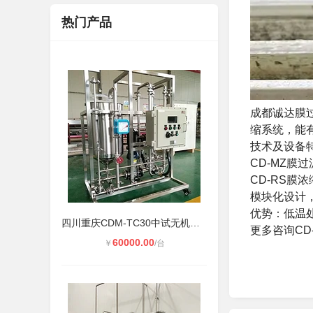
热门产品
成都诚达膜
缩系统，能
技术及设备
CD-MZ膜
CD-RS膜
模块化设计，
优势：低温
四川重庆CDM-TC30中试无机陶瓷膜过滤
更多咨询C
60000.00
￥
/台