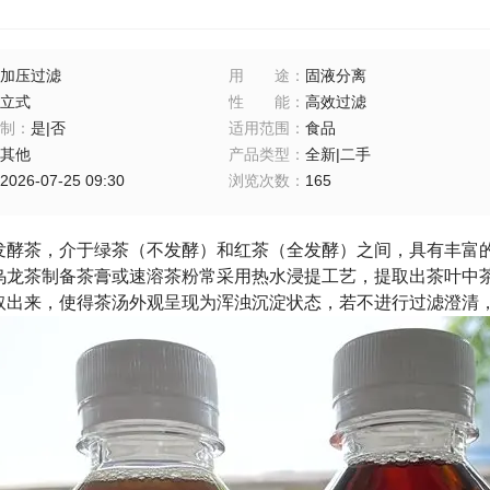
加压过滤
用途
：
固液分离
立式
性能
：
高效过滤
制
：
是|否
适用范围
：
食品
其他
产品类型
：
全新|二手
2026-07-25 09:30
浏览次数
：
165
发酵茶，介于绿茶（不发酵）和红茶（全发酵）之间，具有丰富
乌龙茶制备茶膏或速溶茶粉常采用热水浸提工艺，提取出茶叶中
取出来，使得茶汤外观呈现为浑浊沉淀状态，若不进行过滤澄清