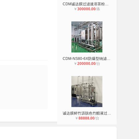
CDM诚达膜过滤速溶茶粉速溶咖啡生产
￥
300000.00
/条
CDM-NS80-6X防爆型纳滤膜反渗透膜浓
￥
200000.00
/台
诚达膜鲜竹沥脱色竹醋液过滤成套膜分
￥
88888.00
/台