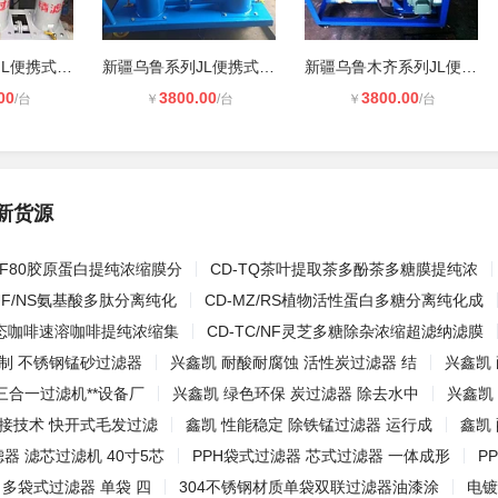
乌鲁木齐系列JL便携式过滤加油机
新疆乌鲁系列JL便携式过滤加油机
新疆乌鲁木齐系列JL便携式过滤加油机
00
3800.00
3800.00
/台
￥
/台
￥
/台
新货源
UF80胶原蛋白提纯浓缩膜分
CD-TQ茶叶提取茶多酚茶多糖膜提纯浓
UF/NS氨基酸多肽分离纯化
CD-MZ/RS植物活性蛋白多糖分离纯化成
S液态咖啡速溶咖啡提纯浓缩集
CD-TC/NF灵芝多糖除杂浓缩超滤纳滤膜
制 不锈钢锰砂过滤器
兴鑫凯 耐酸耐腐蚀 活性炭过滤器 结
兴鑫凯
三合一过滤机**设备厂
兴鑫凯 绿色环保 炭过滤器 除去水中
兴鑫凯
焊接技术 快开式毛发过滤
鑫凯 性能稳定 除铁锰过滤器 运行成
鑫凯
滤器 滤芯过滤机 40寸5芯
PPH袋式过滤器 芯式过滤器 一体成形
P
 多袋式过滤器 单袋 四
304不锈钢材质单袋双联过滤器油漆涂
电镀