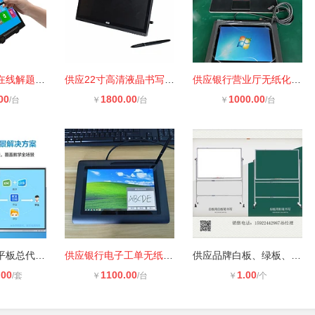
供应教学培训在线解题高清15.6寸电磁
供应22寸高清液晶书写屏 电磁屏显示
供应银行营业厅无纸化签批适用10寸液
00
1800.00
1000.00
/台
￥
/台
￥
/台
四川希沃教育平板总代理_成都希沃交
供应银行电子工单无纸化签名10寸液晶
供应品牌白板、绿板、黑板，有得力、
.00
1100.00
1.00
/套
￥
/台
￥
/个