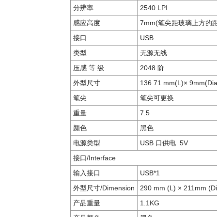
分辨率
2540 LPI
感应高度
7mm(笔尖距玻璃上方的距
接口
USB
类型
无源无线
压感 等 级
2048 阶
外型尺寸
136.71 mm(L)× 9mm(Dia
笔尖
笔尖可更换
重量
7.5
颜色
黑色
电源类型
USB 口供电 5V
接口/Interface
输入接口
USB*1
外型尺寸/Dimension
290 mm (L) × 211mm (Di
产品重量
1.1KG