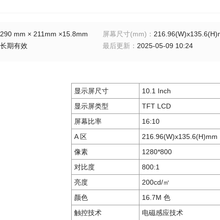
290 mm × 211mm ×15.8mm
屏幕尺寸(mm)
：
216.96(W)x135.6(H
长期有效
最后更新
：
2025-05-09 10:24
显示屏尺寸
10.1 Inch
显示屏类型
TFT LCD
屏幕比率
16:10
A 区
216.96(W)x135.6(H)mm
像素
1280*800
对比度
800:1
亮度
200cd/㎡
颜色
16.7M 色
触控技术
电磁感应技术