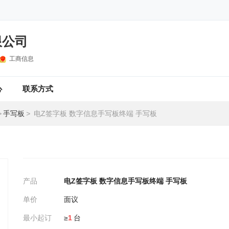
限公司
工商信息
心
联系方式
>
手写板
>
电Z签字板 数字信息手写板终端 手写板
产品
电Z签字板 数字信息手写板终端 手写板
单价
面议
最小起订
≥
1
台