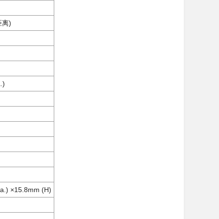
离)
.)
a.) ×15.8mm (H)