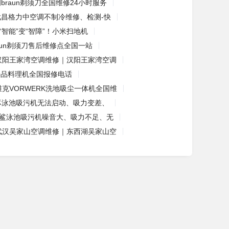
braun剃须刀全国维修24小时服务
武昌格力中空调不制冷维修、检测-快
“智能”变“智障”！小米扫地机
aun剃须刀售后维修点全国一站
汉阳王家湾空调维修｜汉阳王家湾空调
善品料理机全国报修电话
维克VORWERK洗地吸尘一体机全国维
豚泳池吸污机无法启动、吸力变差、
鲨泳池吸污机噪音大、吸力不足、无
武汉吴家山空调维修｜东西湖吴家山空