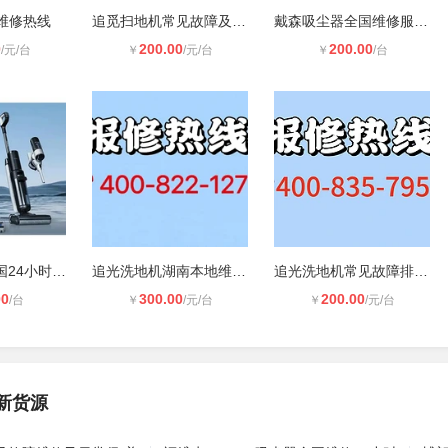
维修热线
追觅扫地机常见故障及排查方式
戴森吸尘器全国维修服务网点【Dyson-
0
200.00
200.00
/元/台
￥
/元/台
￥
/台
添可洗地机全国24小时维修电话
追光洗地机湖南本地维修热线
追光洗地机常见故障排查方法 日常保
00
300.00
200.00
/台
￥
/元/台
￥
/元/台
新货源