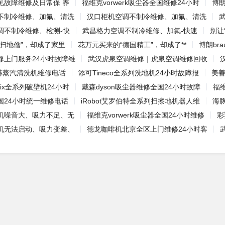
见故障维修及日常保 养
福维克vorwerk吸尘器全国维修24小时
博朗
不制冷维修、加氟、清洗
汉口柜机空调不制冷维修、加氟、清洗
调不制冷维修、检测-快
武昌格力空调不制冷维修、加氟-快速
别让
“扫地僧”，却成了家里
花万元买来的“德国精工”，却成了**
博朗br
修上门服务24小时故障维
武汉虎泉空调维修｜虎泉空调维修回收
卡赫蒸汽清洗机维修电话
添可Tineco全系列洗地机24小时故障报
美
mix全系列破壁机24小时
戴森dyson吸尘器维修全国24小时故障
福
国24小时统一维修电话
iRobot艾罗伯特全系列扫擦地机器人维
海
机噪音大、吸力不足、无
福维克vorwerk吸尘器全国24小时维修
彩
机无法启动、吸力变差、
德龙咖啡机北京全区上门维修24小时客