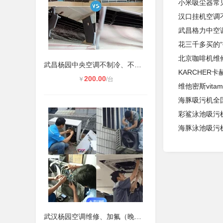
小米吸尘器常
汉口挂机空调
武昌格力中空
花三千多买的
北京咖啡机维
武昌杨园中央空调不制冷、不启动维修
KARCHER
200.00
￥
/台
维他密斯vita
海豚吸污机全
彩鲨泳池吸污
海豚泳池吸污
武汉杨园空调维修、加氟（晚上也可上