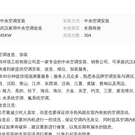
中央空调安装
安装方式
：
中央空调安装
武汉家用中央空调改造
有效期至
：
长期有效
45KW
浏览次数
：
304
空调改造、加装
境工程有限公司是一家专业的中央空调安装、销售公司。可承接武汉家
快速到家提供空调安装、改造、移位、加装服务。
快30分钟提供现场测量服务；服务人员众多，熟悉各品牌空调安装与调试
昌、汉阳、青山、江岸、东西湖、汉南、江夏、黄陂、蔡甸以及周边。
：格力、美的、松下、海信、海尔、大金、东芝、约克、三星、麦克维尔、
：水系统空调、氟系统空调。
改造注意:
吹口尽量减少对人直吹，但是也要保证排冷热风能在室内有效的空调流动。
与改造后，需要对内机进行一些清洗，保证空调内无灰尘、同时提高空调内
的保证如果有破坏，建议重新进行修复，以免后期有漏水的隐患。
机老化安装的支架应该进行更换，以免引起安全隐患。