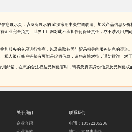
品信息展示页，该页所展示的 武汉家用中央空调改造、加装产品信息及价
所有企业完全负责。世界工厂网对此不承担任何保证责任，亦不涉及用户
货物和服务的交易进行协商，以及获取各类与贸易相关的服务信息的渠道
述、私人银行账户等都有可能是虚假信息，请您谨慎对待，谨防欺诈，对
侵权投诉的专用邮箱，在您的合法权益受到侵害时，请将您真实身份信息及受到
关于我们
联系我们
企业介绍
电话：18372185236
企业资质
地址：武昌中南路