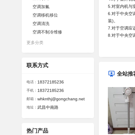
5.对室内机
空调加氟
6.对于中央
空调移机移位
装)。
空调清洗
7.对于空调
空调不制冷维修
8.对于中央
更多分类
联系方式
全站推
18372185236
电话：
18372185236
手机：
whknthj@gongchang.net
邮箱：
武昌中南路
地址：
热门产品