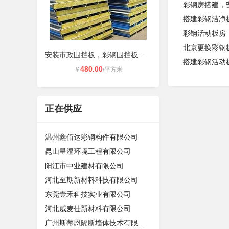
彩钢房搭建，
搭建彩钢洁净
彩钢活动板房
北京更换彩钢
安装市政围挡板，彩钢围挡板，制作彩
搭建彩钢活动
480.00
￥
/平方米
正在供应
温州鑫佰达彩钢构件有限公司
昆山星澄环境工程有限公司
阳江市中业建材有限公司
河北至期新材料科技有限公司
东莞壹禾科技实业有限公司
河北威麦仕新材料有限公司
广州斯蒂恩隔断墙体技术有限公司