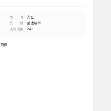
型号
：
齐全
品牌
：
盛达瑞宇
浏览次数
：
247
遮阳棚