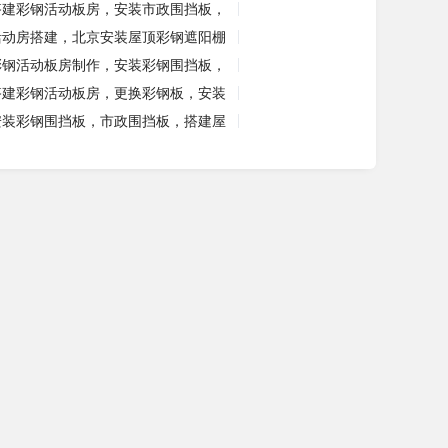
搭建彩钢活动板房，安装市政围挡板，
活动房搭建，北京安装屋顶彩钢遮阳棚
彩钢活动板房制作，安装彩钢围挡板，
搭建彩钢活动板房，更换彩钢板，安装
安装彩钢围挡板，市政围挡板，搭建屋