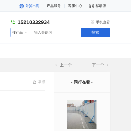
外贸出海
产品服务
客服中心
移动版
15210332934
手机查看
搜索
搜产品
上一个
下一个
举报
- 同行在看 -