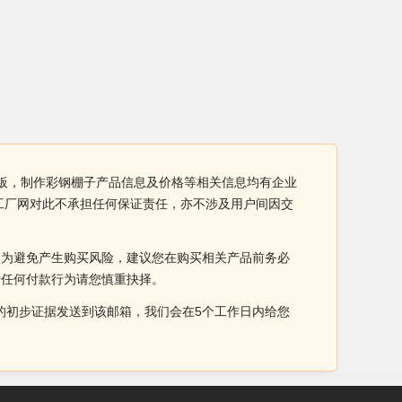
挡板，制作彩钢棚子产品信息及价格等相关信息均有企业
工厂网对此不承担任何保证责任，亦不涉及用户间因交
。为避免产生购买风险，建议您在购买相关产品前务必
于任何付款行为请您慎重抉择。
侵权的初步证据发送到该邮箱，我们会在5个工作日内给您