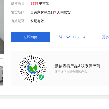
供货总量
9999
平方米
发货期限
自买家付款之日
3
天内发货
有效期至
长期有效
立即询价
15210332934
更多
微信查看产品&联系供应商
使用微信扫码查看该产品