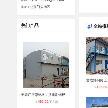
1262963508@qq.com
邮箱：
北京门头沟区
地址：
热门产品
全站推
185.00
￥
安装厂房彩钢板，搭建彩钢板车棚，制
480.00
￥
/平方米