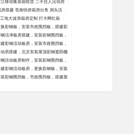
鳌江移动集装箱租赁 二手住人活动房
成房搭建 苍南快拼箱房出售 洞头活
工地大波浪箱房定制 打卡网红箱
更换彩钢板，安装市政围挡板，搭建彩
彩钢洁净板房搭建，安装彩钢围挡板，
搭建彩钢活动板房，安装市政围挡板，
活动房搭建，北京安装屋顶彩钢遮阳棚
彩钢活动板房制作，安装彩钢围挡板，
搭建彩钢活动板房，更换彩钢板，安装
安装彩钢围挡板，市政围挡板，搭建屋