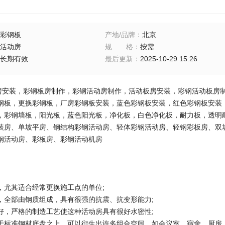
彩钢板
产地/品牌
：
北京
活动房
规格
：
按需
长期有效
最后更新
：
2025-10-29 15:26
装，彩钢板房制作，彩钢活动房制作，活动板房安装，彩钢活动板房制
钢板，更换彩钢板，厂房彩钢板安装，蓝色彩钢板安装，红色彩钢板安装
，彩钢墙板，阳光板，蓝色阳光板，净化板，白色净化板，耐力板，透明
装房、单坡平房、钢结构彩钢活动房、轻体彩钢活动房、轻钢彩板房、双
钢活动房、彩板房、彩钢活动机房
，尤其适合经常更换施工点的单位;
，全部由钢质组成，具有很强的抗震、抗变形能力;
好，严格的制造工艺使这种活动房具有很好水密性;
于标准钢材底盘之上，可以衍生出许多组合空间。如会议室、宿舍、厨房、卫