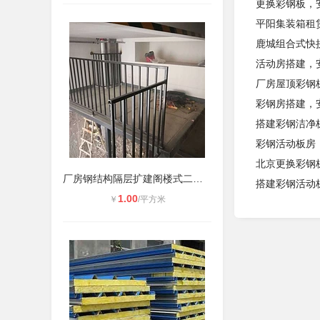
更换彩钢板，
平阳集装箱租
鹿城组合式快
活动房搭建，
厂房屋顶彩钢
彩钢房搭建，
搭建彩钢洁净
彩钢活动板房
北京更换彩钢
厂房钢结构隔层扩建阁楼式二层，楼房
搭建彩钢活动
1.00
￥
/平方米