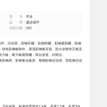
型号
：
齐全
品牌
：
盛达瑞宇
浏览次数
：
292
作，活动房，彩钢车棚，彩钢雨棚，彩钢遮阳棚，彩钢
，绿色彩钢板制作，屋顶彩钢板安装，防火岩棉夹芯板安
耐力板，耐力板遮阳棚，阳台改造，封阳台。
坡彩钢房、彩钢复合板房、塑钢彩钢活动房、型彩钢活动
生间等。标准的宽度在2.4米，高度2.2米，长度为4