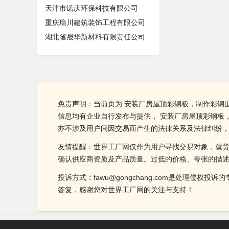
天津市诺庆环保科技有限公司
重庆瑜川建筑装饰工程有限公司
湖北省晟华新材料有限责任公司
免责声明：当前页为 安装厂房屋顶彩钢板，制作彩钢
信息均有企业自行发布与提供， 安装厂房屋顶彩钢板
亦不涉及用户间因交易而产生的法律关系及法律纠纷
友情提醒：世界工厂网仅作为用户寻找交易对象，就
确认供应商资质及产品质量。过低的价格、夸张的描
投诉方式：fawu@gongchang.com是处理
答复，感谢您对世界工厂网的关注与支持！