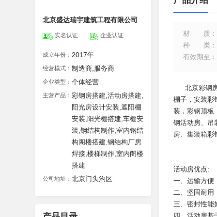
产品介绍
北京盛达瑞宇建筑工程有限公司
材质
：
实名认证
企业认证
种类
：
2017年
成立年份：
有效期至
：
制造商,服务商
经营模式：
个体经营
企业类型：
北京彩钢房安
彩钢房搭建,活动房搭建,
主营产品：
棚子，安装彩
阳光房设计安装,遮阳棚
装，彩钢顶板
安装,阳光棚搭建,车棚安
钢活动房、吊
装,钢结构制作,室内钢结
房、集装箱彩
构阁楼搭建,钢结构厂房
焊接,楼梯制作,室内阁楼
搭建
活动房优点:
北京门头沟区
公司地址：
一、运输方便
二、坚固耐用
三、密封性能
产品目录
四、活动房基