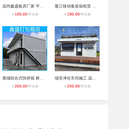
温州鑫盛板房厂家 平顶集装箱 双坡彩
鳌江移动集装箱租赁 二手住人活动房
195.00
190.00
￥
/平方米
￥
/平方米
鹿城组合式快拼箱 桥头办公打包箱 洞
瑞安净化车间施工 温州工地钢结构房
200.00
200.00
￥
/平方米
￥
/平方米