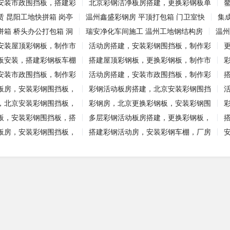
安装市政围挡板，搭建彩
北京彩钢洁净板房搭建，更换彩钢板单
赁 昆阳工地快拼箱 岗亭
温州鑫盛彩钢房 平顶打包箱 门卫室快
集
拼箱 桥头办公打包箱 洞
瑞安净化车间施工 温州工地钢结构房
温州
安装屋顶彩钢板，制作市
活动房搭建，安装彩钢围挡板，制作彩
板安装，搭建彩钢板车棚
搭建屋顶彩钢板，更换彩钢板，制作市
安装市政围挡板，制作彩
活动房搭建，安装市政围挡板，制作彩
板房，安装彩钢围挡板，
彩钢活动板房搭建，北京安装彩钢围挡
，北京安装彩钢围挡板，
彩钢房，北京更换彩钢板，安装彩钢围
板，安装彩钢围挡板，搭
多层彩钢活动板房搭建，更换彩钢板，
板房，安装彩钢围挡板，
搭建彩钢活动房，安装彩钢车棚，厂房