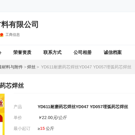
材料有限公司
工商信息
心
荣誉资质
联系方式
公司相册
诚信档案
接材料与附件
>
焊丝
>
YD611耐磨药芯焊丝YD047 YD057埋弧药芯焊丝
埋弧药芯焊丝
产品
YD611耐磨药芯焊丝YD047 YD057埋弧药芯焊丝
单价
￥
22.00
元/公斤
最小起订
≥
15
公斤