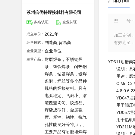
产品介绍
苏州倍优特焊接材料有限公司
型号
：
实名认证
企业认证
2021年
成立年份：
加工定制
：
制造商,贸易商
有效期至
：
经营模式：
企业单位
企业类型：
耐磨焊条，不锈钢焊
主营产品：
YD611耐磨
条，铸铁焊条，耐热钢
说明：具有非
焊条，钴基焊条，银焊
用途：磨煤机
条耐，焊丝等多个品种
C Mn Cr Mo
规格的焊接材料。具有
4.8 0.6 23 5
电弧稳定、飞溅小、溶
YD047埋
渣覆盖均匀、脱渣易、
用于辊压机的挤
焊缝成型好，金属强
YD057埋
度、塑性、韧性、抗气
用于热轧辊，开
孔性能良好等特点，、 .
YD211M
主要产品有耐磨堆焊焊
说明：具有非