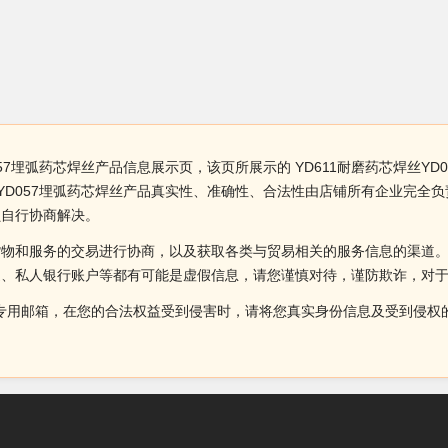
D057埋弧药芯焊丝产品信息展示页，该页所展示的 YD611耐磨药芯焊丝YD
47 YD057埋弧药芯焊丝产品真实性、准确性、合法性由店铺所有企业完
员自行协商解决。
货物和服务的交易进行协商，以及获取各类与贸易相关的服务信息的渠道
述、私人银行账户等都有可能是虚假信息，请您谨慎对待，谨防欺诈，对
侵权投诉的专用邮箱，在您的合法权益受到侵害时，请将您真实身份信息及受到