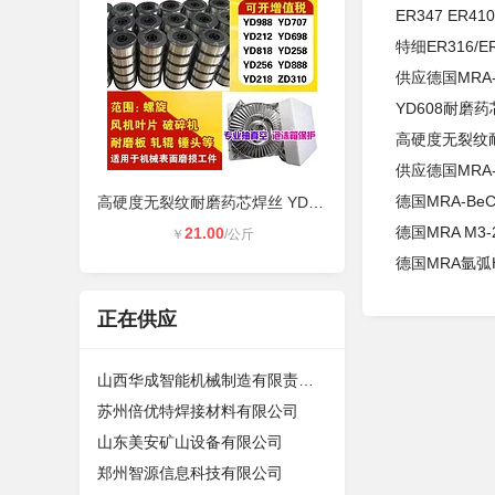
ER347 ER4
特细ER316/E
供应德国MRA
YD608耐磨
高硬度无裂纹耐
供应德国MRA
德国MRA-Be
高硬度无裂纹耐磨药芯焊丝 YD790硬面
德国MRA M3
21.00
￥
/公斤
德国MRA氩弧HS
正在供应
山西华成智能机械制造有限责任公司
苏州倍优特焊接材料有限公司
山东美安矿山设备有限公司
郑州智源信息科技有限公司