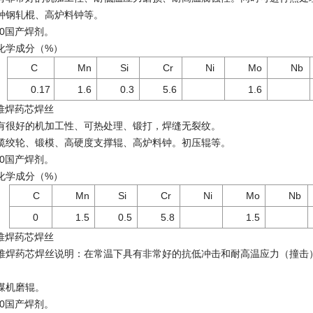
钢轧棍、高炉料钟等。
0国产焊剂。
学成分（%）
C
Mn
Si
Cr
Ni
Mo
Nb
0.17
1.6
0.3
5.6
1.6
堆焊药芯焊丝
很好的机加工性、可热处理、锻打，焊缝无裂纹。
轮、锻模、高硬度支撑辊、高炉料钟。初压辊等。
0国产焊剂。
学成分（%）
C
Mn
Si
Cr
Ni
Mo
Nb
0
1.5
0.5
5.8
1.5
堆焊药芯焊丝
药芯焊丝说明：在常温下具有非常好的抗低冲击和耐高温应力（撞击）
机磨辊。
0国产焊剂。