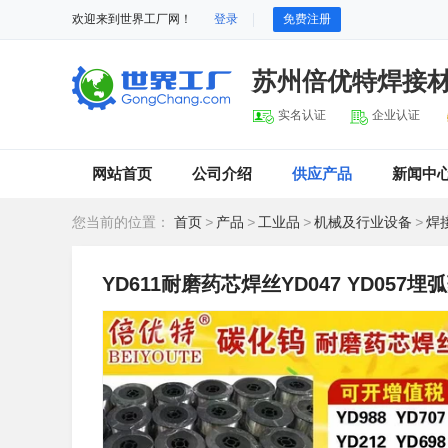
欢迎来到世界工厂网！
登录
免费注册
苏州倍优特焊接
实名认证
企业认证
网站首页
公司介绍
供应产品
新闻中
您当前的位置：
首页
>
产品
>
工业品
>
机械及行业设备
>
焊
YD611耐磨药芯焊丝YD047 YD057