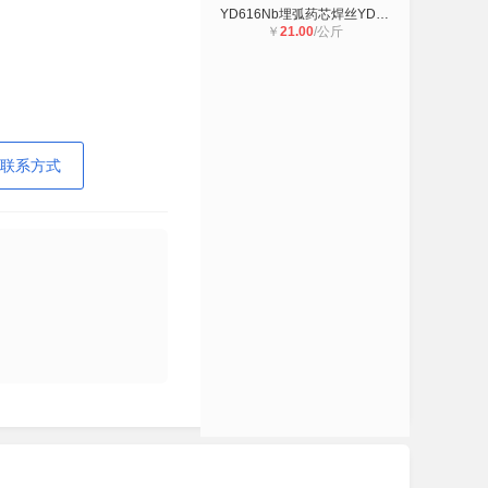
YD616Nb埋弧药芯焊丝YD707碳化钨耐磨
￥
21.00
/公斤
联系方式