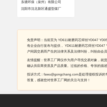
东塘环保（泉州）有限公司
沈阳市沈北新区通盛型煤厂
免责声明：当前页为 YD611耐磨药芯焊丝YD047 Y
有企业自行发布与提供， YD611耐磨药芯焊丝YD0
户间因交易而产生的法律关系及法律纠纷，纠纷由会
友情提醒：世界工厂网仅作为用户寻找交易对象，就
确认供应商资质及产品质量。过低的价格、夸张的描
投诉方式：fawu@gongchang.com是处理
答复，感谢您对世界工厂网的关注与支持！