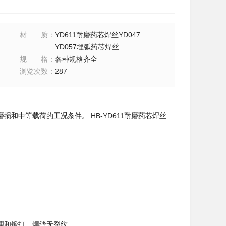
材质
：
YD611耐磨药芯焊丝YD047
YD057埋弧药芯焊丝
规格
：
各种规格齐全
浏览次数
：
287
中等载荷的工况条件。 HB-YD611耐磨药芯焊丝
理和锻打，焊缝无裂纹。