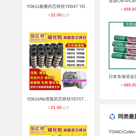
YD611耐磨药芯焊丝YD047 YD057埋弧药
459.0
￥
22.00
￥
/公斤
485.0
￥
YD616Nb埋弧药芯焊丝YD707碳化钨耐磨
21.00
￥
/公斤
同类最
TGNiCrCo