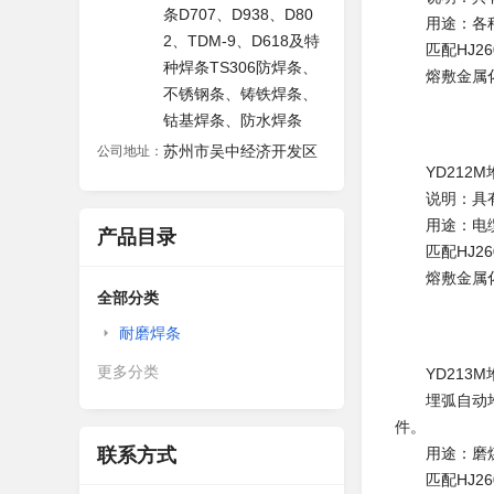
条D707、D938、D80
用途：各种
2、TDM-9、D618及特
匹配HJ26
种焊条TS306防焊条、
熔敷金属化
不锈钢条、铸铁焊条、
钴基焊条、防水焊条
苏州市吴中经济开发区
公司地址：
YD212M
说明：具有
用途：电缆绞
产品目录
匹配HJ26
熔敷金属化
全部分类
耐磨焊条
更多分类
YD213M
埋弧自动堆焊
件。
联系方式
用途：磨煤
匹配HJ26