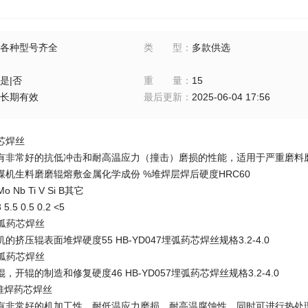
各种型号齐全
类型
：
多款供选
是|否
重量
：
15
长期有效
最后更新
：
2025-06-04 17:56
药芯焊丝
常好的抗低冲击和耐高温应力（撞击）磨损的性能，适用于严重磨料磨损和
生料磨磨辊熔敷金属化学成份 %堆焊层焊后硬度HRC60
 Nb Ti V Si B其它
.5 0.5 0.2 <5
弧药芯焊丝
压辊表面堆焊硬度55 HB-YD047埋弧药芯焊丝规格3.2-4.0
弧药芯焊丝
辊的制造和修复硬度46 HB-YD057埋弧药芯焊丝规格3.2-4.0
堆焊药芯焊丝
常好的机加工性、耐低温应力磨损、耐高温腐蚀性。同时可进行热处