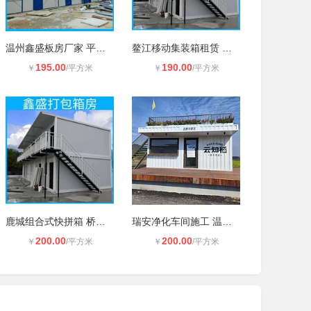
温州鑫盛板房厂家 平顶集装箱 双坡彩
鳌江移动集装箱租赁 二手住人活动房
195.00
190.00
￥
/平方米
￥
/平方米
鹿城组合式快拼箱 桥头办公打包箱 洞
瑞安净化车间施工 温州工地钢结构房
200.00
200.00
￥
/平方米
￥
/平方米