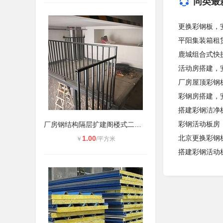
同类最
更换彩钢板，
平阳集装箱租
鹿城组合式快
活动房搭建，
厂房屋顶彩钢
彩钢房搭建，
搭建彩钢洁净
彩钢活动板房
厂房钢结构隔层扩建阁楼式二层，楼房
北京更换彩钢
1.00
￥
/平方米
搭建彩钢活动