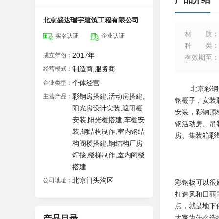
产品介绍
北京盛达瑞宇建筑工程有限公司
材质
：
实名认证
企业认证
种类
：
2017年
成立年份：
有效期至
：
制造商,服务商
经营模式：
个体经营
企业类型：
北京彩钢房安
彩钢房搭建,活动房搭建,
主营产品：
钢棚子，安装
阳光房设计安装,遮阳棚
安装，彩钢顶
安装,阳光棚搭建,车棚安
钢活动房、吊
装,钢结构制作,室内钢结
房、集装箱彩
构阁楼搭建,钢结构厂房
焊接,楼梯制作,室内阁楼
搭建
北京门头沟区
公司地址：
彩钢板可以很
打造风和日丽
点，就是地下
产品目录
大家为什么选