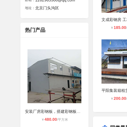
1262963508@qq.com
邮箱：
北京门头沟区
地址：
185.00
￥
热门产品
200.00
￥
安装厂房彩钢板，搭建彩钢板车棚，制
480.00
￥
/平方米