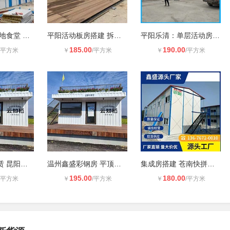
文成彩钢房 工地食堂 做饭板房搭建
平阳活动板房搭建 拆除 租赁 打包箱
平阳乐清：单层活动房 双坡彩钢房 2
185.00
190.00
/平方米
￥
/平方米
￥
/平方米
平阳集装箱租赁 昆阳工地快拼箱 岗亭
温州鑫盛彩钢房 平顶打包箱 门卫室快
集成房搭建 苍南快拼箱房出售 洞头活
195.00
180.00
/平方米
￥
/平方米
￥
/平方米