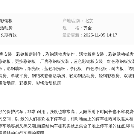
彩钢板
产地/品牌
：
北京
活动房
规格
：
齐全
长期有效
最后更新
：
2025-11-05 14:17
装，彩钢板房制作，彩钢活动房制作，活动板房安装，彩钢活动板房制
彩钢板，更换彩钢板，厂房彩钢板安装，蓝色彩钢板安装，红色彩钢板安
板，彩钢墙板，阳光板，蓝色阳光板，净化板，白色净化板，耐力板，透
装房、单坡平房、钢结构彩钢活动房、轻彩钢活动房、轻钢彩板房、双坡
钢活动房、彩板房、彩钢活动机房
好的保护汽车，非常 耐用，强度也非常高，太阳照射下时间长也不容易
的空间，以 般的人们喜欢地下停车棚，相对地面上的停车棚既可以遮风
停车场容易又黑又潮,而膜结构车棚其实就是集合了地上停车场的优点,即能
择膜结构自行车棚的原因。