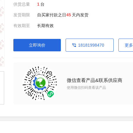
供货总量
1
台
发货期限
自买家付款之日
45
天内发货
有效期至
长期有效
立即询价
18181998470
更多
微信查看产品&联系供应商
使用微信扫码查看该产品