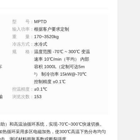
型号
：
MPTD
输入功率
：
根据客户要求定制
重量
：
170~3520kg
冷冻方式
：
水冷式
规格
：
温度范围 -70℃ ~ 300℃ 变温
速率 10℃/min（平均） 内部
车
容积 1000L（定制可达5m
³） 制冷功率 15kW@-70℃
控制精度 ±0.1℃
控温精度
：
±0.1℃
输
浏览次数
：
153
辅助）和高温油循环系统，实现-70℃~300℃快速切换。
热循环采用多区电磁加热，使300℃高温下热分布均匀
续冲击，测试材料膨胀系数或断裂强度。