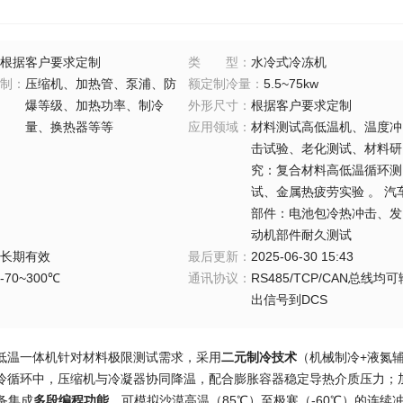
根据客户要求定制
类型
：
水冷式冷冻机
制
：
压缩机、加热管、泵浦、防
额定制冷量
：
5.5~75kw
爆等级、加热功率、制冷
外形尺寸
：
根据客户要求定制
量、换热器等等
应用领域
：
材料测试高低温机、温度冲
击试验、老化测试、材料研
究：复合材料高低温循环测
试、金属热疲劳实验 。 汽
部件：电池包冷热冲击、发
动机部件耐久测试
长期有效
最后更新
：
2025-06-30 15:43
-70~300℃
通讯协议
：
RS485/TCP/CAN总线均可
出信号到DCS
低温一体机针对材料极限测试需求，采用
二元制冷技术
​（机械制冷+液氮
冷循环中，压缩机与冷凝器协同降温，配合膨胀容器稳定导热介质压力；加
备集成
多段编程功能
，可模拟沙漠高温（85℃）至极寒（-60℃）的连