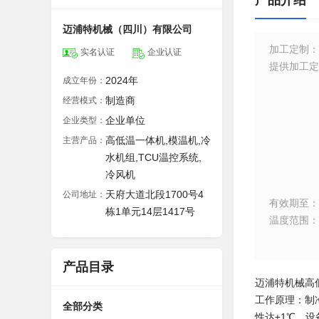
产品介绍
迈浦特机械（四川）有限公司
加工定制
：
实名认证
企业认证
提供加工定
2024年
成立年份：
制造商
经营模式：
企业单位
企业类型：
高低温一体机,模温机,冷
主营产品：
水机组,TCU温控系统,
冷风机
天府大道北段1700号4
公司地址：
有效期至
：
栋1单元14层1417号
温度范围
：
产品目录
迈浦特机械高
工作原理：制
全部分类
性达±1℃。设