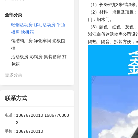
（1）长6米*宽3米*高3米
（2）材料：墙板及顶板：
全部分类
门：钢木门。
轻钢活动房 移动活动房 平顶
（3）颜色：红色，灰色
板房 快拼箱
浙江鑫佰达活动房公司设
钢结构厂房 净化车间 彩板围
隔热、隔音、拆装方便，
挡
活动板房 彩钢房 集装箱房 打
包箱
更多分类
联系方式
13676720010 1586776303
电话：
3
13676720010
手机：