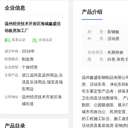
企业信息
产品介绍
温州经济技术开发区海城鑫盛活
动板房加工厂
材质
：
彩钢板
种类
：
活动房
实名认证
企业认证
2016年
成立年份：
有效期至
：
长期有效
制造商
颜色
：
白色 灰色 
经营模式：
个体经营
企业类型：
浙江温州及温州周边,乐
主营产品：
温州鑫盛彩钢制品有限公
清及乐清周边,瑞安及瑞
房、活动车库、净化车间
安周边
司主要定型产品有：拼装
温州经济技术开发区海
公司地址：
卫生间及活动围墙等。 
城街道
勤部、公园吸烟室、展示
城市市政办公、民用安置
的工程施工队伍、施工速
产品目录
活动房及集装箱房 彩钢