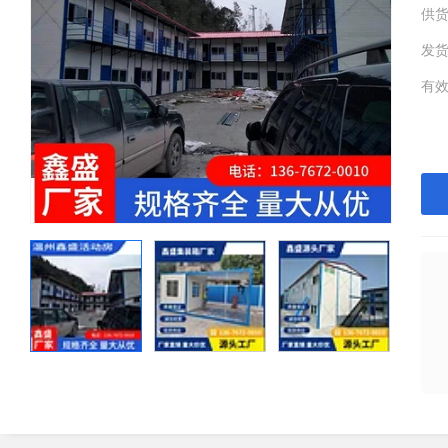
供
发
有