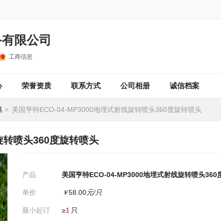
备有限公司
工商信息
心
荣誉资质
联系方式
公司相册
诚信档案
具
>
美国亨特ECO-04-MP3000地埋式射线旋转喷头360度旋转喷头
线旋转喷头360度旋转喷头
产品
美国亨特ECO-04-MP3000地埋式射线旋转喷头36
单价
￥
58.00
元/只
最小起订
≥
1
只