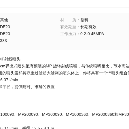
其他
材质
：
塑料
DE20
有效期至
：
长期有效
DE20
工作压力
：
0.2-0.45MPA
333
-MP射线喷头
0 cm弹出式喷头配有预装的MP 旋转射线喷嘴，与传统喷嘴相比，节水高
用的喷头盖和具双重过滤超大滤网的喷头体上，你将具有一个***喷头组合
.07 l/min
和半径，提供随时、准确的设置
0090、MP200090、MP300090、MP1000360、MP2000360和MP30
6.07 l/min，半径：2.5 - 9.1 m