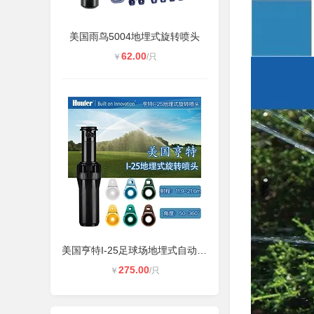
美国雨鸟5004地埋式旋转喷头
62.00
￥
/只
美国亨特I-25足球场地埋式自动伸缩旋
275.00
￥
/只