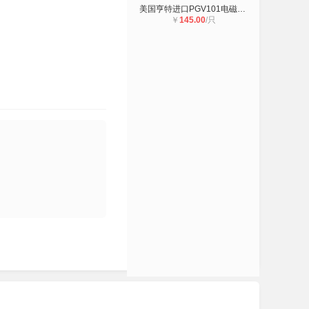
美国亨特进口PGV101电磁阀 花园自动
￥
145.00
/只