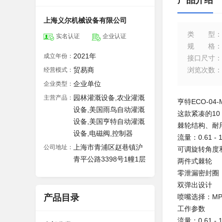
产品介绍
上海义尔机械设备有限公司
类型
：
实名认证
企业认证
规格
：
2021年
成立年份：
接口尺寸
：
贸易商
浏览次数
：
经营模式：
企业单位
企业类型：
园林灌溉设备,农业灌溉
主营产品：
亨特ECO-04
设备,美国雨鸟自动灌溉
这款紧凑的1
设备,美国亨特自动灌溉
棘轮结构、耐
设备,电磁阀,控制器
流量：0.61 - 16
上海市青浦区赵巷镇沪
公司地址：
可调旋转角度
青平公路3398号1幢1层
两件式棘轮
零泄漏密封圈
双弹出设计
产品目录
喷嘴选择：MP10
工作参数
流量：0.61 - 1