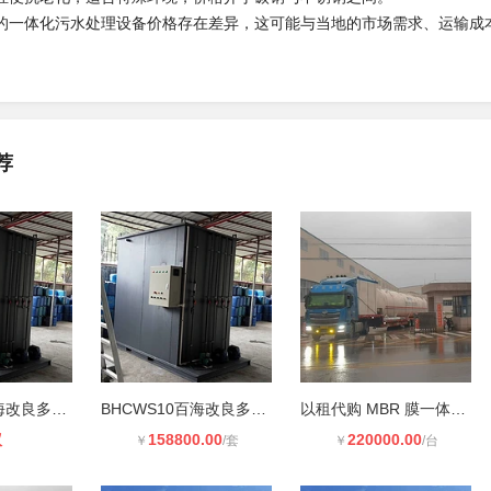
体化污水处理设备价格存在差异，这可能与当地的市场需求、运输成
荐
BHCWS20百海改良多级AO耦合mbr工艺污
BHCWS10百海改良多级AOmbr复合工艺污
以租代购 MBR 膜一体化污水处理设备
议
158800.00
220000.00
￥
/套
￥
/台