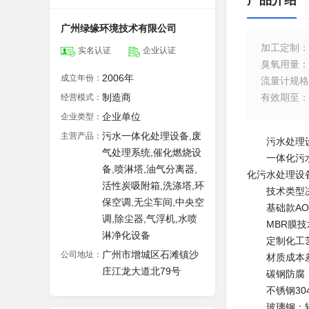
产品介绍
广州绿缘环境技术有限公司
加工定制
：
实名认证
企业认证
臭氧用量
：
2006年
成立年份：
流量计规格
制造商
有效期至
：
经营模式：
企业单位
企业类型：
污水一体化处理设备,废
主营产品：
污水处理设备
气处理系统,催化燃烧设
一体化污水处
备,喷淋塔,油气分离器,
化污水处理设
活性炭吸附箱,洗涤塔,环
技术类型决
保空调,无尘车间,中央空
基础款AO工
调,除尘器,气浮机,水喷
MBR膜技术
淋净化设备
定制化工艺：
广州市增城区石滩镇沙
公司地址：
材质成本
庄江龙大道北79号
碳钢防腐：性
不锈钢304
玻璃钢：轻便