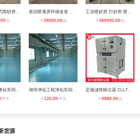
量身打造刮板式喷砂房，工况再特殊，
老旧喷漆房环保改造 废气达标排放
工业喷砂房 打砂房 喷丸房定制周期
.00
28000.00
369000.00
/台
￥
/台
￥
/台
嘉兴净化工程净化车间净化房无尘室工
湖州净化工程净化车间无尘室工程无尘
定做滤筒除尘器 CLLT36 粉尘车间 打
0
120.00
8888.00
/平方
￥
/平方
￥
/台
新货源