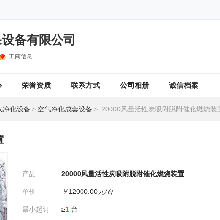
保设备有限公司
工商信息
心
荣誉资质
联系方式
公司相册
诚信档案
气净化设备
>
空气净化成套设备
>
20000风量活性炭吸附脱附催化燃烧装
置
产品
20000风量活性炭吸附脱附催化燃烧装置
单价
￥
12000.00
元/台
最小起订
≥
1
台