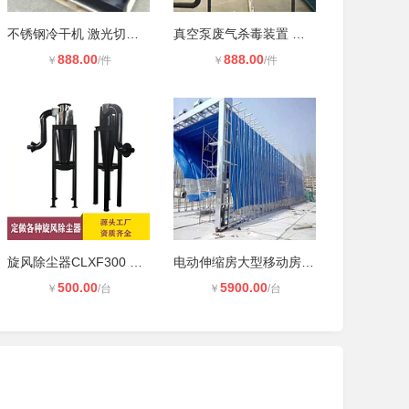
不锈钢冷干机 激光切割行业**压缩
真空泵废气杀毒装置 真空泵废气消毒
888.00
888.00
￥
/件
￥
/件
旋风除尘器CLXF300 畅蓝环保 沙克龙
电动伸缩房大型移动房喷漆用活动房
500.00
5900.00
￥
/台
￥
/台