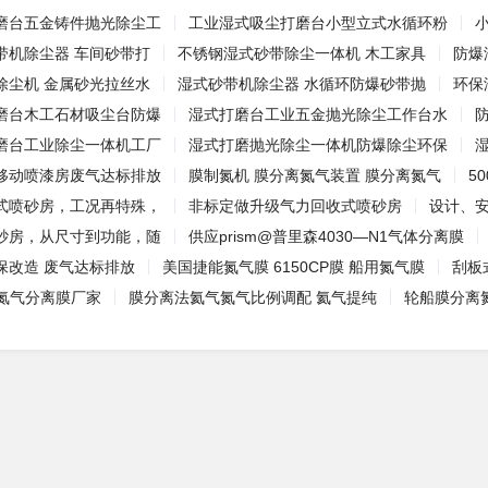
磨台五金铸件抛光除尘工
工业湿式吸尘打磨台小型立式水循环粉
带机除尘器 车间砂带打
不锈钢湿式砂带除尘一体机 木工家具
防爆
除尘机 金属砂光拉丝水
湿式砂带机除尘器 水循环防爆砂带抛
环保
磨台木工石材吸尘台防爆
湿式打磨台工业五金抛光除尘工作台水
磨台工业除尘一体机工厂
湿式打磨抛光除尘一体机防爆除尘环保
移动喷漆房废气达标排放
膜制氮机 膜分离氮气装置 膜分离氮气
5
式喷砂房，工况再特殊，
非标定做升级气力回收式喷砂房
设计、
砂房，从尺寸到功能，随
供应prism@普里森4030—N1气体分离膜
保改造 废气达标排放
美国捷能氮气膜 6150CP膜 船用氮气膜
刮板
p氮气分离膜厂家
膜分离法氦气氮气比例调配 氦气提纯
‌‌轮船膜分