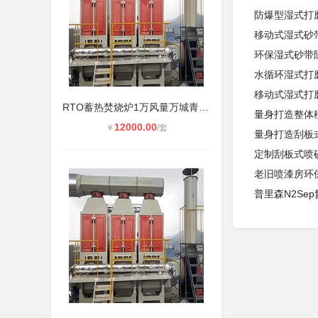
防爆型湿式打
移动式湿式砂
环保湿式砂带
水循环湿式打
移动式湿式打
RTO蓄热焚烧炉1万风量万城青朗废气处
量身打造整体
12000.00
￥
/套
量身打造刮板
定制刮板式喷
老旧喷漆房环
普里森N2Se