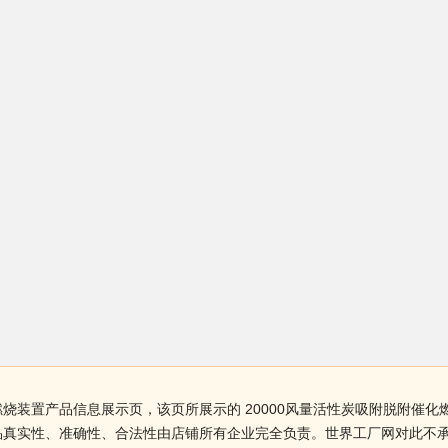
化燃烧装置产品信息展示页，该页所展示的 20000风量活性炭吸附脱附
置产品真实性、准确性、合法性由店铺所有企业完全负责。世界工厂网对此