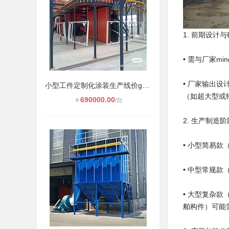
1. 前期设计
• 需与厂家m
• 厂家输出
小型工件定制化涂装生产线价ge区间
（如超大型或
690000.00
￥
/台
2. 生产制造阶
• 小型简易款
• 中型常规款
• 大型复杂款
舶构件）可能