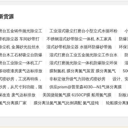
新货源
磨台五金铸件抛光除尘工
工业湿式吸尘打磨台小型立式水循环粉
带机除尘器 车间砂带打
不锈钢湿式砂带除尘一体机 木工家具
防爆
除尘机 金属砂光拉丝水
湿式砂带机除尘器 水循环防爆砂带抛
环保
磨台木工石材吸尘台防爆
湿式打磨台工业五金抛光除尘工作台水
磨台工业除尘一体机工厂
湿式打磨抛光除尘一体机防爆除尘环保
移动喷漆房废气达标排放
膜制氮机 膜分离氮气装置 膜分离氮气
5
式喷砂房，工况再特殊，
非标定做升级气力回收式喷砂房
设计、
砂房，从尺寸到功能，随
供应prism@普里森4030—N1气体分离膜
保改造 废气达标排放
美国捷能氮气膜 6150CP膜 船用氮气膜
刮板
p氮气分离膜厂家
膜分离法氦气氮气比例调配 氦气提纯
‌‌轮船膜分