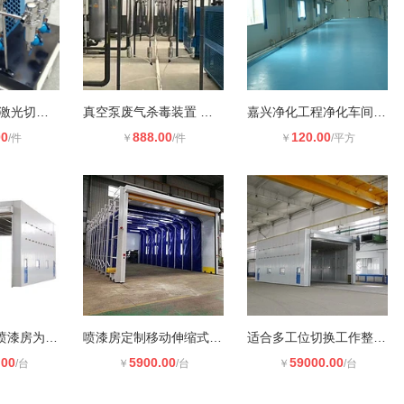
不锈钢冷干机 激光切割行业**压缩
真空泵废气杀毒装置 真空泵废气消毒
嘉兴净化工程净化车间净化房无尘室工
00
888.00
120.00
/件
￥
/件
￥
/平方
定制整体移动喷漆房为不同行业提供方
喷漆房定制移动伸缩式设计布局
适合多工位切换工作整体移动喷漆房
.00
5900.00
59000.00
/台
￥
/台
￥
/台