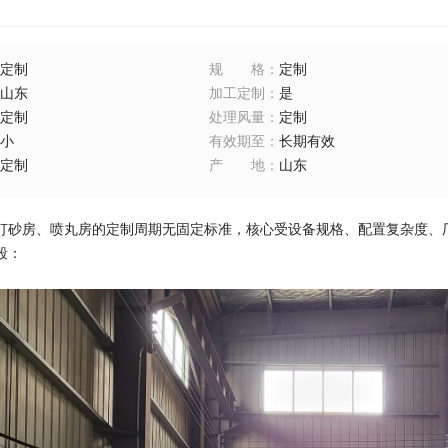
定制
规格
：
定制
山东
加工定制
：
是
定制
处理风量
：
定制
小
有效期至
：
长期有效
定制
产地
：
山东
打砂房、喷丸房的定制周期无固定标准，核心受设备规格、配置复杂度、厂
段：