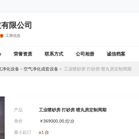
技有限公司
工商信息
心
荣誉资质
联系方式
公司相册
诚信档案
气净化设备
>
空气净化成套设备
>
工业喷砂房 打砂房 喷丸房定制周期
产品
工业喷砂房 打砂房 喷丸房定制周期
单价
￥
369000.00
元/台
最小起订
≥
1
台