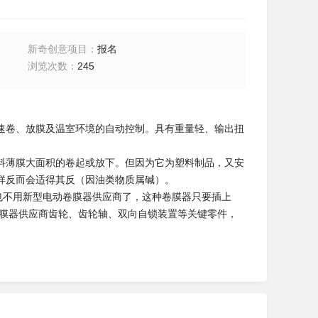
新奇创意项目
：
报名
浏览次数
：
245
速卷、放膜及温室环境的自动控制。具有重量轻、输出扭
料薄膜大面积的卷起或放下。但因为它为塑料制品，又安
样反而会适得其反（因油类物质属碱）。
也不用新型电动卷膜器供应商了，这种卷膜器只要插上
卷膜器供应商齿轮、齿轮轴、双向自锁装置等关键零件，