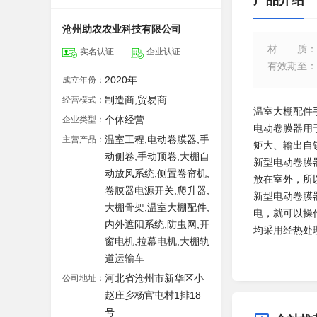
产品介绍
沧州助农农业科技有限公司
材质
：
实名认证
企业认证
有效期至
：
2020年
成立年份：
制造商,贸易商
经营模式：
温室大棚配件
个体经营
企业类型：
电动卷膜器用
温室工程,电动卷膜器,手
主营产品：
矩大、输出自
动侧卷,手动顶卷,大棚自
新型电动卷膜
动放风系统,侧置卷帘机,
放在室外，所
卷膜器电源开关,爬升器,
新型电动卷膜
大棚骨架,温室大棚配件,
电，就可以操
内外遮阳系统,防虫网,开
均采用经热处
窗电机,拉幕电机,大棚轨
道运输车
河北省沧州市新华区小
公司地址：
赵庄乡杨官屯村1排18
号