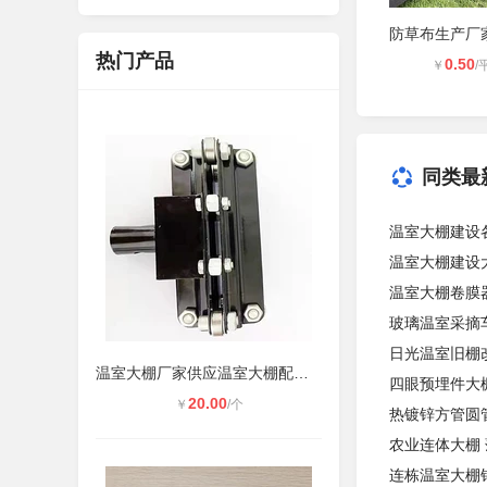
热门产品
0.50
￥
/
同类最
温室大棚建设
温室大棚建设
温室大棚卷膜
玻璃温室采摘
日光温室旧棚
温室大棚厂家供应温室大棚配件电动卷
四眼预埋件大
20.00
￥
/个
热镀锌方管圆
农业连体大棚
连栋温室大棚