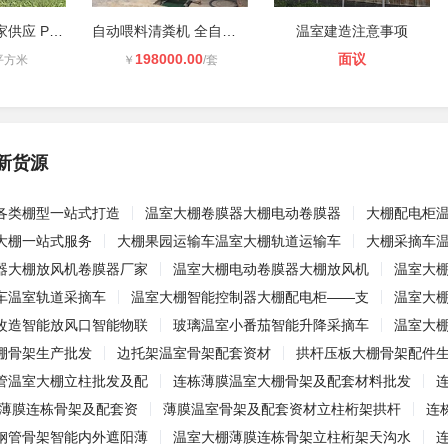
防草布生产厂家供应 PP/PE/无纺布多
自动喂料清粪机 全自动传输PP喂料清
温室建造注意事项
198000.00
面议
平方米
￥
/套
新货源
各类棚型一站式打造
温室大棚卷膜器大棚电动卷膜器
大棚配电柜
大棚一站式服务
大棚果园运输车温室大棚轨道运输车
大棚采摘车
器大棚放风机卷膜器厂家
温室大棚电动卷膜器大棚放风机
温室大
车温室轨道采摘车
温室大棚智能控制器大棚配电柜——支
温室大
改造智能放风口智能物联
玻璃温室小番茄智能升降采摘车
温室大
棚骨架生产批发
边托架温室骨架配套资材
拱杆压板大棚骨架配件
管温室大棚立柱批发及配
连栋薄膜温室大棚骨架及配套材料批发
 薄膜连栋骨架及配套资
薄膜温室骨架及配套资材立柱桁架拱杆
连
钢管骨架智能内外遮阳薄
温室大棚薄膜连栋骨架立柱桁架天沟水