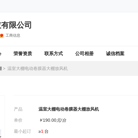
技有限公司
工商信息
心
荣誉资质
联系方式
公司相册
诚信档案
棚
>
温室大棚电动卷膜器大棚放风机
产品
温室大棚电动卷膜器大棚放风机
单价
￥
190.00
元/台
最小起订
≥
1
台