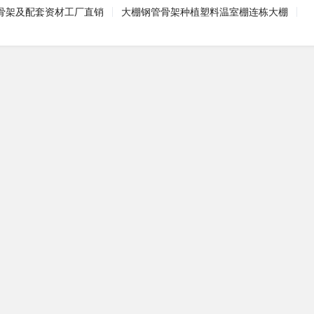
骨架及配套资材工厂直销
大棚钢管骨架种植塑料温室棚连栋大棚