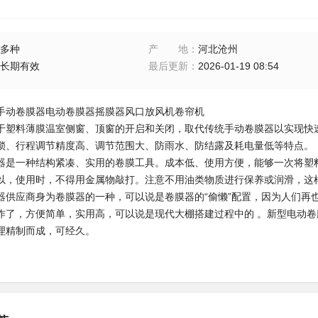
多种
产地
：
河北沧州
长期有效
最后更新
：
2026-01-19 08:54
手动卷膜器电动卷膜器摇膜器风口放风机卷帘机
于塑料薄膜温室侧窗、顶窗的开启和关闭，取代传统手动卷膜器以实现快
锁、行程调节精度高、调节范围大、防雨水、防结露及耗电量低等特点。
器是一种结构紧凑、实用的卷膜工具。成本低、使用方便，能够一次将塑
以，使用时，不得用金属物敲打。注意不用油类物质进行保养或润滑，这
器供应商身为卷膜器的一种，可以说是卷膜器的“偷懒”配置，因为人们再
作了，方便简单，实用高，可以说是现代大棚搭建过程中的 。新型电动
理精制而成，可经久。