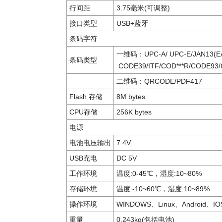
行间距
3.75毫米(可调整)
接口类型
USB+蓝牙
条码字符
一维码：UPC-A/ UPC-E/JAN13(EA
条码类型
CODE39/ITF/COD***R/CODE93
二维码：QRCODE/PDF417
Flash 存储
8M bytes
CPU存储
256K bytes
电源
电池电压输出
7.4V
USB充电
DC 5V
工作环境
温度:0-45℃，湿度:10~80%
存储环境
温度:-10~60℃，湿度:10~89%
操作环境
WINDOWS、Linux、Android、I
重量
0.243kg(包括电池)