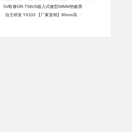
5V欧睿OR-T58US嵌入式微型58MM热敏票
自主研发 YX103 【厂家直销】80mm高