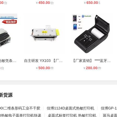
00
450.00
650.00
/台
￥
/台
￥
/1
80mm嵌入式热敏凭条打印机爱普生M-T5
自主研发 YX103 【厂家直销】80mm高
【厂家直销】 ****蓝牙4.0 便携热敏
0
500.00
280.00
/台
￥
/件
￥
/件
新货源
I6300I二维条形码工业不干胶
佳博1124D桌面式热敏打印机
佳博GP-
24D热敏电子面单打印机快递
桌面式标签打印机 热敏打印机
斑马桌