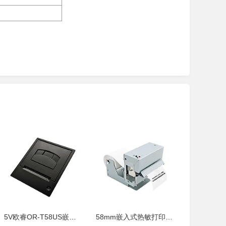
5V欧睿OR-T58US嵌入式微型58MM热敏票
58mm嵌入式热敏打印模块不干胶条码打