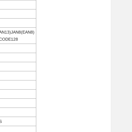
N13)JAN8(EAN8)
/CODE128
OS