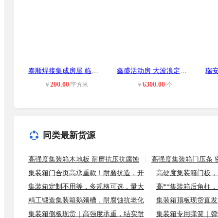
泰顺焊接集成房屋 临时搭建住人集装
鑫盛活动房 大波浪定制 钢结构施工
200.00
6300.00
￥
/平方米
￥
/个
同类最新货源
高强度集装箱木地板 耐磨抗压抗腐蚀
高强度集装箱门压条 
集装箱门合页高承重款！耐磨抗造，开
高硬度集装箱门板，
集装箱定制不用等，多规格可选，量大
高**集装箱后角柱
精工锻造集装箱鹅颈槽，耐腐蚀抗老化
集装箱顶板现货直发
集装箱侧板现货｜高强度承重，结实耐
集装箱专用弹簧｜弹