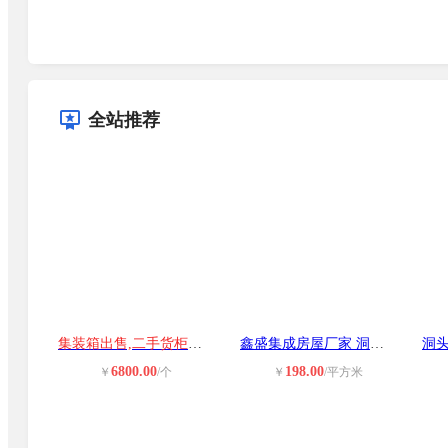
全站推荐
集装箱出售,二手货柜出租
鑫盛集成房屋厂家 洞头彩钢围挡安装
6800.00
198.00
￥
/个
￥
/平方米