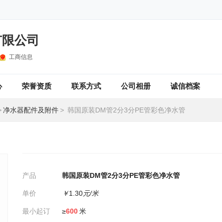
有限公司
工商信息
心
荣誉资质
联系方式
公司相册
诚信档案
>
净水器配件及附件
>
韩国原装DM管2分3分PE管彩色净水管
产品
韩国原装DM管2分3分PE管彩色净水管
单价
￥
1.30
元/米
最小起订
≥
600
米